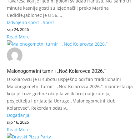
Tavaresa koji je lijepim golom svladao Hanuša. No, samo tri
minute kasnije gosti su izjednačili preko Martina
Cedidle.Jablonec je u 56....
Izdvojeno sport
,
Sport
srp 24, 2026
Read More
Malonogometni turnir i „Noć Kolarovca 2026.“
U Kolarovcu je u subotu uspješno održan tradicionalni
Malonogometni turnir i „Noć Kolarovca 2026.“, manifestacija
koja je i ove godine okupila velik broj natjecatelja,
posjetitelja i prijatelja Udruge „Malonogometni klub
Kolarovec“. Rekordan odaziv...
Događanja
srp 16, 2026
Read More