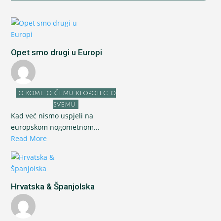
Opet smo drugi u Europi
O KOME O ČEMU KLOPOTEC O
SVEMU
Kad već nismo uspjeli na
europskom nogometnom...
Read More
Hrvatska & Španjolska