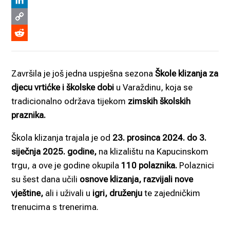
Viber
LinkedIn
Copy
Link
Reddit
Završila je još jedna uspješna sezona
Škole klizanja za
djecu vrtićke i školske dobi
u Varaždinu, koja se
tradicionalno održava tijekom
zimskih školskih
praznika.
Škola klizanja trajala je od
23. prosinca 2024. do 3.
siječnja 2025. godine,
na klizalištu na Kapucinskom
trgu, a ove je godine okupila
110 polaznika.
Polaznici
su šest dana učili
osnove klizanja, razvijali nove
vještine,
ali i uživali u
igri, druženju
te zajedničkim
trenucima s trenerima.