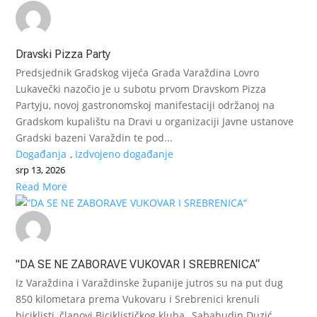
Dravski Pizza Party
Predsjednik Gradskog vijeća Grada Varaždina Lovro
Lukavečki nazočio je u subotu prvom Dravskom Pizza
Partyju, novoj gastronomskoj manifestaciji održanoj na
Gradskom kupalištu na Dravi u organizaciji Javne ustanove
Gradski bazeni Varaždin te pod...
Događanja
,
Izdvojeno događanje
srp 13, 2026
Read More
"DA SE NE ZABORAVE VUKOVAR I SREBRENICA“
Iz Varaždina i Varaždinske županije jutros su na put dug
850 kilometara prema Vukovaru i Srebrenici krenuli
biciklisti, članovi Biciklističkog kluba „Sabahudin Duzić