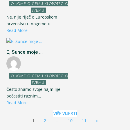
O KOME O ČEMU KLOPOTEC O
SVEMU
Ne, nije riječ o Europskom
prvenstvu u nogometu....
Read More
E, Sunce moje ...
O KOME O ČEMU KLOPOTEC O
SVEMU
Često znamo svoje najmilije
počastiti raznim...
Read More
VIŠE VIJESTI
1
2
…
10
11
»