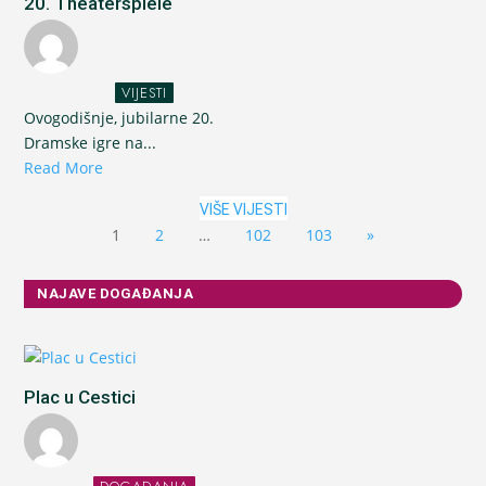
20. Theaterspiele
VIJESTI
Ovogodišnje, jubilarne 20.
Dramske igre na...
Read More
VIŠE VIJESTI
1
2
…
102
103
»
NAJAVE DOGAĐANJA
Plac u Cestici