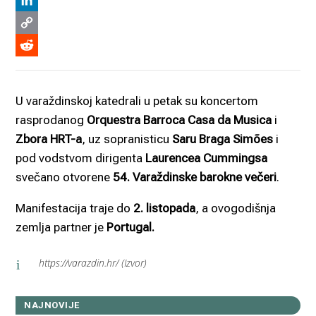
Viber
LinkedIn
Copy
Link
Reddit
U varaždinskoj katedrali u petak su koncertom
rasprodanog
Orquestra Barroca Casa da Musica
i
Zbora HRT-a
, uz sopranisticu
Saru Braga Simões
i
pod vodstvom dirigenta
Laurencea Cummingsa
svečano otvorene
54. Varaždinske barokne večeri
.
Manifestacija traje do
2. listopada
, a ovogodišnja
zemlja partner je
Portugal.
https://varazdin.hr/ (Izvor)
i
NAJNOVIJE