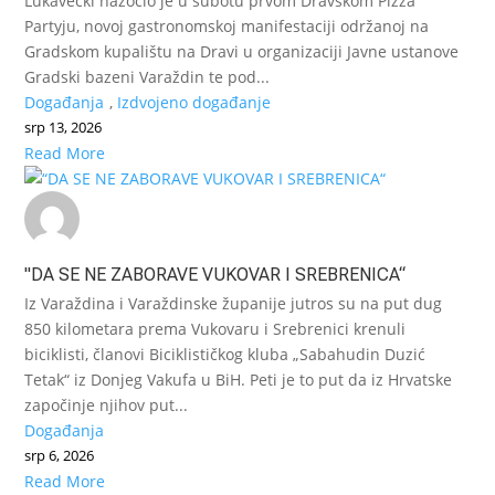
Lukavečki nazočio je u subotu prvom Dravskom Pizza
Partyju, novoj gastronomskoj manifestaciji održanoj na
Gradskom kupalištu na Dravi u organizaciji Javne ustanove
Gradski bazeni Varaždin te pod...
Događanja
,
Izdvojeno događanje
srp 13, 2026
Read More
"DA SE NE ZABORAVE VUKOVAR I SREBRENICA“
Iz Varaždina i Varaždinske županije jutros su na put dug
850 kilometara prema Vukovaru i Srebrenici krenuli
biciklisti, članovi Biciklističkog kluba „Sabahudin Duzić
Tetak“ iz Donjeg Vakufa u BiH. Peti je to put da iz Hrvatske
započinje njihov put...
Događanja
srp 6, 2026
Read More