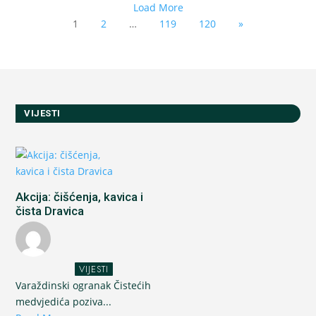
Load More
1
2
…
119
120
»
VIJESTI
Akcija: čišćenja, kavica i
čista Dravica
VIJESTI
Varaždinski ogranak Čistećih
medvjedića poziva...