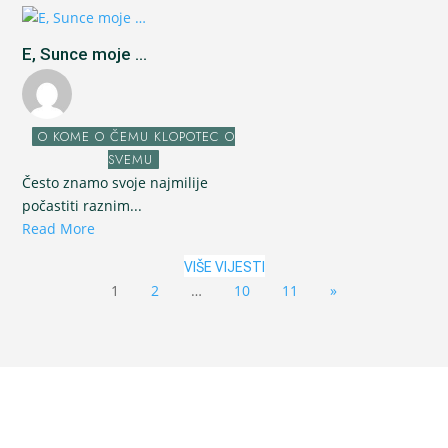
E, Sunce moje ...
O KOME O ČEMU KLOPOTEC O
SVEMU
Često znamo svoje najmilije
počastiti raznim...
Read More
VIŠE VIJESTI
1
2
…
10
11
»