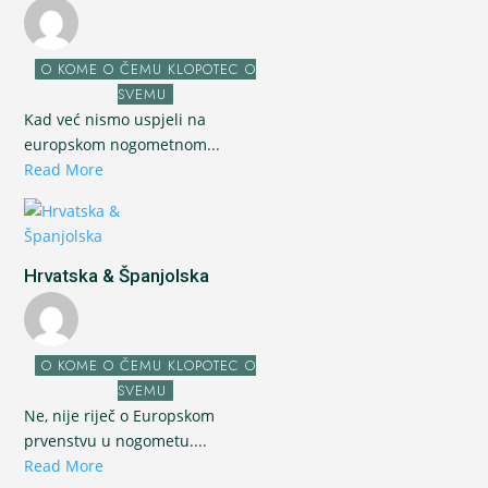
O KOME O ČEMU KLOPOTEC O
SVEMU
Kad već nismo uspjeli na
europskom nogometnom...
Read More
Hrvatska & Španjolska
O KOME O ČEMU KLOPOTEC O
SVEMU
Ne, nije riječ o Europskom
prvenstvu u nogometu....
Read More