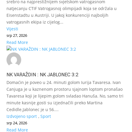
srebro na najprestižnijem svjetskom vatrogasnom
natjecanju CTIF Vatrogasnoj olimpijadi koja se održala u
Eisenstadtu u Austriji. U jakoj konkurenciji najboljih
vatrogasnih ekipa iz cijelog...
Vijesti
srp 27, 2026
Read More
NK VARAŽDIN : NK JABLONEC 3:2
Domaćin je poveo u 24. minuti golom Iurija Tavaresa. Ivan
Canjuga je u kaznenom prostoru sjajnom loptom pronašao
Tavaresa koji je lijepim golom svladao Hanuša. No, samo tri
minute kasnije gosti su izjednačili preko Martina
Cedidle.Jablonec je u 56....
Izdvojeno sport
,
Sport
srp 24, 2026
Read More