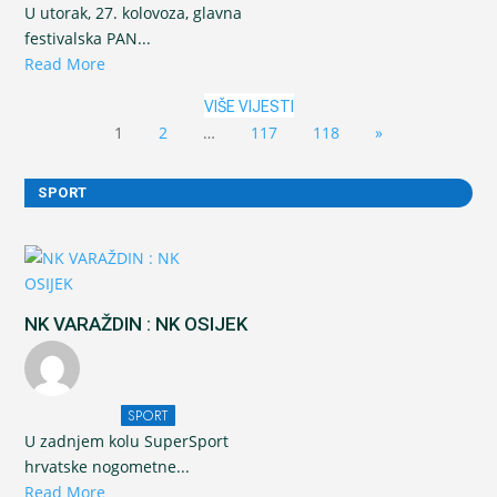
U utorak, 27. kolovoza, glavna
festivalska PAN...
Read More
VIŠE VIJESTI
1
2
…
117
118
»
SPORT
NK VARAŽDIN : NK OSIJEK
SPORT
U zadnjem kolu SuperSport
hrvatske nogometne...
Read More