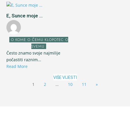
E, Sunce moje ...
O KOME O ČEMU KLOPOTEC O
SVEMU
Često znamo svoje najmilije
počastiti raznim...
Read More
VIŠE VIJESTI
1
2
…
10
11
»