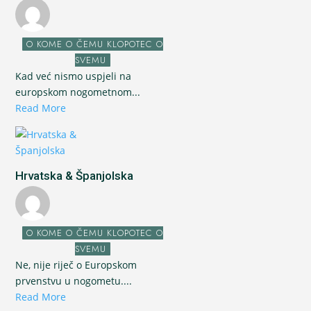
O KOME O ČEMU KLOPOTEC O
SVEMU
Kad već nismo uspjeli na
europskom nogometnom...
Read More
Hrvatska & Španjolska
O KOME O ČEMU KLOPOTEC O
SVEMU
Ne, nije riječ o Europskom
prvenstvu u nogometu....
Read More