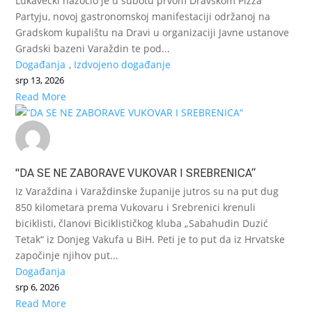
Lukavečki nazočio je u subotu prvom Dravskom Pizza
Partyju, novoj gastronomskoj manifestaciji održanoj na
Gradskom kupalištu na Dravi u organizaciji Javne ustanove
Gradski bazeni Varaždin te pod...
Događanja
,
Izdvojeno događanje
srp 13, 2026
Read More
"DA SE NE ZABORAVE VUKOVAR I SREBRENICA“
Iz Varaždina i Varaždinske županije jutros su na put dug
850 kilometara prema Vukovaru i Srebrenici krenuli
biciklisti, članovi Biciklističkog kluba „Sabahudin Duzić
Tetak“ iz Donjeg Vakufa u BiH. Peti je to put da iz Hrvatske
započinje njihov put...
Događanja
srp 6, 2026
Read More