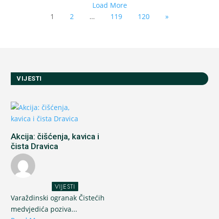
Load More
1
2
…
119
120
»
VIJESTI
Akcija: čišćenja, kavica i
čista Dravica
VIJESTI
Varaždinski ogranak Čistećih
medvjedića poziva...