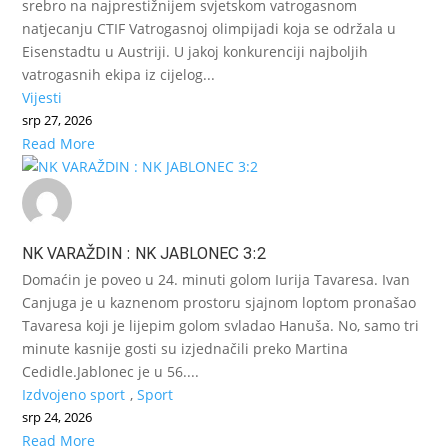
srebro na najprestižnijem svjetskom vatrogasnom
natjecanju CTIF Vatrogasnoj olimpijadi koja se održala u
Eisenstadtu u Austriji. U jakoj konkurenciji najboljih
vatrogasnih ekipa iz cijelog...
Vijesti
srp 27, 2026
Read More
NK VARAŽDIN : NK JABLONEC 3:2
Domaćin je poveo u 24. minuti golom Iurija Tavaresa. Ivan
Canjuga je u kaznenom prostoru sjajnom loptom pronašao
Tavaresa koji je lijepim golom svladao Hanuša. No, samo tri
minute kasnije gosti su izjednačili preko Martina
Cedidle.Jablonec je u 56....
Izdvojeno sport
,
Sport
srp 24, 2026
Read More