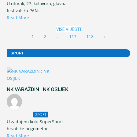
U utorak, 27. kolovoza, glavna
festivalska PAN...
Read More
VIŠE VIJESTI
1
2
…
117
118
»
SPORT
NK VARAŽDIN : NK OSIJEK
SPORT
U zadnjem kolu SuperSport
hrvatske nogometne...
Read More