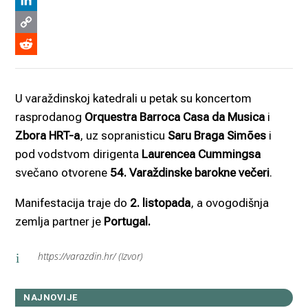
Viber
LinkedIn
Copy
Link
Reddit
U varaždinskoj katedrali u petak su koncertom
rasprodanog
Orquestra Barroca Casa da Musica
i
Zbora HRT-a
, uz sopranisticu
Saru Braga Simões
i
pod vodstvom dirigenta
Laurencea Cummingsa
svečano otvorene
54. Varaždinske barokne večeri
.
Manifestacija traje do
2. listopada
, a ovogodišnja
zemlja partner je
Portugal.
https://varazdin.hr/ (Izvor)
i
NAJNOVIJE