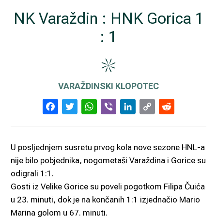
NK Varaždin : HNK Gorica 1
: 1
VARAŽDINSKI KLOPOTEC
Facebook
Twitter
WhatsApp
Viber
LinkedIn
Copy
Reddi
Link
U posljednjem susretu prvog kola nove sezone HNL-a
nije bilo pobjednika, nogometaši Varaždina i Gorice su
odigrali 1:1.
Gosti iz Velike Gorice su poveli pogotkom Filipa Čuića
u 23. minuti, dok je na končanih 1:1 izjednačio Mario
Marina golom u 67. minuti.