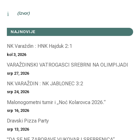
i
(Izvor)
NAJNOVIJE
NK Varaždin : HNK Hajduk 2:1
kol 3, 2026
VARAŽDINSKI VATROGASCI SREBRNI NA OLIMPIJADI
srp 27, 2026
NK VARAŽDIN : NK JABLONEC 3:2
srp 24, 2026
Malonogometni turnir i „Noć Kolarovca 2026.“
srp 16, 2026
Dravski Pizza Party
srp 13, 2026
"DA SE NE ZABORAVE VUKOVAR I SREBRENICA“