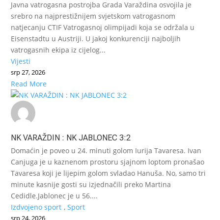
Javna vatrogasna postrojba Grada Varaždina osvojila je
srebro na najprestižnijem svjetskom vatrogasnom
natjecanju CTIF Vatrogasnoj olimpijadi koja se održala u
Eisenstadtu u Austriji. U jakoj konkurenciji najboljih
vatrogasnih ekipa iz cijelog...
Vijesti
srp 27, 2026
Read More
NK VARAŽDIN : NK JABLONEC 3:2
Domaćin je poveo u 24. minuti golom Iurija Tavaresa. Ivan
Canjuga je u kaznenom prostoru sjajnom loptom pronašao
Tavaresa koji je lijepim golom svladao Hanuša. No, samo tri
minute kasnije gosti su izjednačili preko Martina
Cedidle.Jablonec je u 56....
Izdvojeno sport
,
Sport
srp 24, 2026