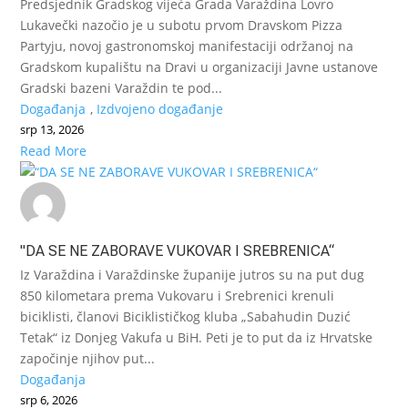
Predsjednik Gradskog vijeća Grada Varaždina Lovro
Lukavečki nazočio je u subotu prvom Dravskom Pizza
Partyju, novoj gastronomskoj manifestaciji održanoj na
Gradskom kupalištu na Dravi u organizaciji Javne ustanove
Gradski bazeni Varaždin te pod...
Događanja
,
Izdvojeno događanje
srp 13, 2026
Read More
"DA SE NE ZABORAVE VUKOVAR I SREBRENICA“
Iz Varaždina i Varaždinske županije jutros su na put dug
850 kilometara prema Vukovaru i Srebrenici krenuli
biciklisti, članovi Biciklističkog kluba „Sabahudin Duzić
Tetak“ iz Donjeg Vakufa u BiH. Peti je to put da iz Hrvatske
započinje njihov put...
Događanja
srp 6, 2026