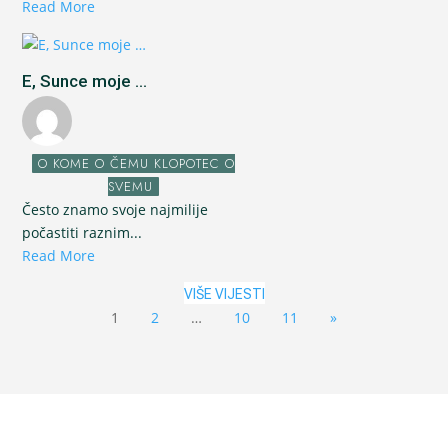
Read More
E, Sunce moje ...
O KOME O ČEMU KLOPOTEC O
SVEMU
Često znamo svoje najmilije
počastiti raznim...
Read More
VIŠE VIJESTI
1
2
…
10
11
»