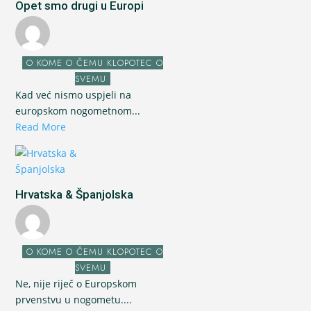
Opet smo drugi u Europi
O KOME O ČEMU KLOPOTEC O
SVEMU
Kad već nismo uspjeli na
europskom nogometnom...
Read More
Hrvatska & Španjolska
O KOME O ČEMU KLOPOTEC O
SVEMU
Ne, nije riječ o Europskom
prvenstvu u nogometu....