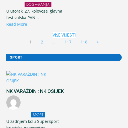
DOGAĐANJA
U utorak, 27. kolovoza, glavna
festivalska PAN...
Read More
VIŠE VIJESTI
1
2
…
117
118
»
SPORT
NK VARAŽDIN : NK OSIJEK
SPORT
U zadnjem kolu SuperSport
hrvatske nogometne...