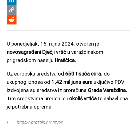
Viber
LinkedIn
Copy
Link
Reddit
U ponedjeljak, 16. rujna 2024. otvoren je
novosagrađeni Dječji vrtić
u varaždinskom
prigradskom naselju
Hrašćica.
Uz europska sredstva od
650 tisuća eura
, do
ukupnog iznosa od
1,42 milijuna eura
uključivo PDV
izdvojena su sredstva iz proračuna
Grada Varaždina.
Tim sredstvima uređen je i
okoliš vrtića
te nabavljena
je potrebna oprema.
https://varazdin.hr/ (Izvor)
i