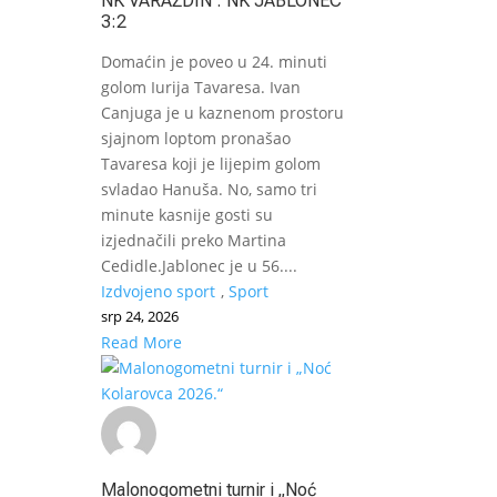
NK VARAŽDIN : NK JABLONEC
3:2
Domaćin je poveo u 24. minuti
golom Iurija Tavaresa. Ivan
Canjuga je u kaznenom prostoru
sjajnom loptom pronašao
Tavaresa koji je lijepim golom
svladao Hanuša. No, samo tri
minute kasnije gosti su
izjednačili preko Martina
Cedidle.Jablonec je u 56....
Izdvojeno sport
,
Sport
srp 24, 2026
Read More
Malonogometni turnir i „Noć