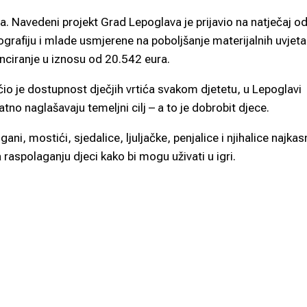
ra. Navedeni projekt Grad Lepoglava je prijavio na natječaj o
rafiju i mlade usmjerene na poboljšanje materijalnih uvjeta
nciranje u iznosu od 20.542 eura.
 je dostupnost dječjih vrtića svakom djetetu, u Lepoglavi
no naglašavaju temeljni cilj – a to je dobrobit djece.
ani, mostići, sjedalice, ljuljačke, penjalice i njihalice najkas
 raspolaganju djeci kako bi mogu uživati u igri.