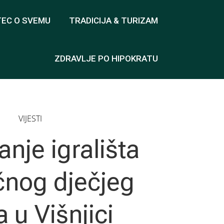
TEC O SVEMU
TRADICIJA & TURIZAM
ZDRAVLJE PO HIPOKRATU
VIJESTI
nje igrališta
nog dječjeg
a u Višnjici