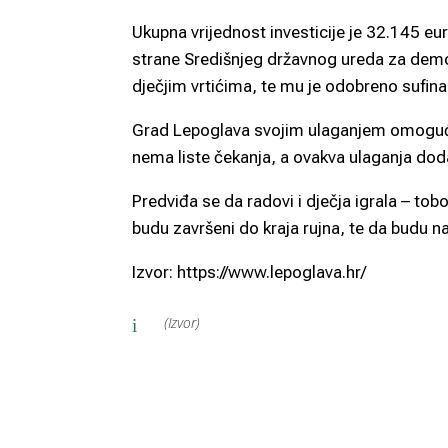
Ukupna vrijednost investicije je 32.145 eu
strane Središnjeg državnog ureda za demog
dječjim vrtićima, te mu je odobreno sufina
Grad Lepoglava svojim ulaganjem omogućio
nema liste čekanja, a ovakva ulaganja dodat
Predviđa se da radovi i dječja igrala – tobog
budu završeni do kraja rujna, te da budu na
Izvor: https://www.lepoglava.hr/
(Izvor)
i