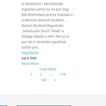
Iz Varaždina i Varaždinske
županije jutros su na put dug
850 kilometara prema Vukovaru i
Srebrenici krenuli biciklisti,
članovi Biciklističkog kluba
„Sabahudin Duzić Tetak“ iz
Donjeg Vakufa u BiH. Peti je to
put da iz Hrvatske započinje
njihov put...
Događanja
srp 6, 2026
Read More
Load More
1
2
…
119
120
»