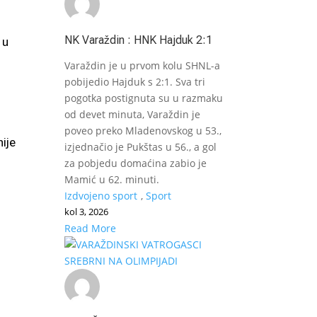
d
NK Varaždin : HNK Hajduk 2:1
 u
Varaždin je u prvom kolu SHNL-a
pobijedio Hajduk s 2:1. Sva tri
pogotka postignuta su u razmaku
od devet minuta, Varaždin je
poveo preko Mladenovskog u 53.,
nije
izjednačio je Pukštas u 56., a gol
za pobjedu domaćina zabio je
Mamić u 62. minuti.
Izdvojeno sport
,
Sport
kol 3, 2026
Read More