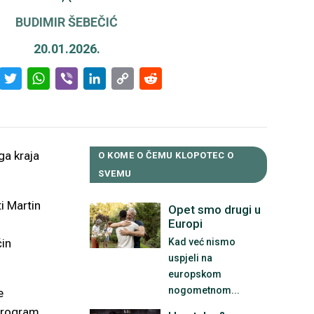
BUDIMIR ŠEBEČIĆ
20.01.2026.
Facebook
Twitter
WhatsApp
Viber
LinkedIn
Copy
Reddit
Link
ga kraja
O KOME O ČEMU KLOPOTEC O
SVEMU
i Martin
Opet smo drugi u
Europi
ćin
Kad već nismo
uspjeli na
europskom
nogometnom...
e
 program