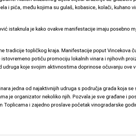
la i pića, među kojima su gulaš, kobasice, kolači, kuhano vi
vić istaknula je kako ovakve manifestacije imaju posebno m
e tradicije topličkog kraja. Manifestacije poput Vincekova č
e istovremeno potiču promociju lokalnih vinara i njihovih pro
d udruga koje svojim aktivnostima doprinose očuvanju ove v
vinara jedna od najaktivnijih udruga s područja grada koja se
ma je organizator nekoliko njih. Pozvala je sve građane i pos
im Toplicama i zajedno proslave početak vinogradarske godi