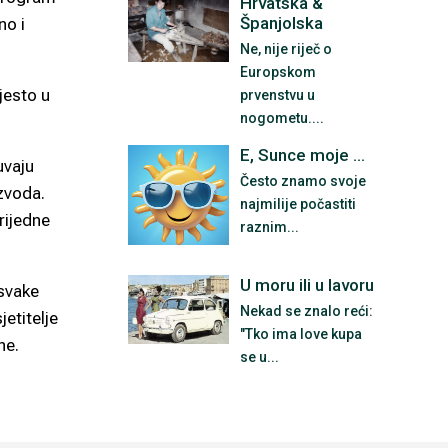
Hrvatska &
Španjolska
no i
Ne, nije riječ o
Europskom
jesto u
prvenstvu u
nogometu....
E, Sunce moje ...
uvaju
Često znamo svoje
izvoda.
najmilije počastiti
rijedne
raznim...
U moru ili u lavoru
 svake
Nekad se znalo reći:
jetitelje
"Tko ima love kupa
ne.
se u...