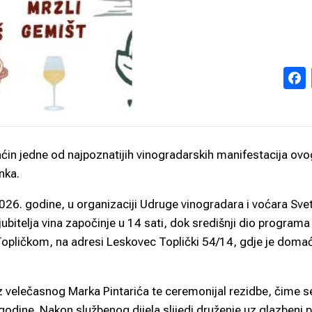
ćin jedne od najpoznatijih vinogradarskih manifestacija ovo
nka.
2026. godine, u organizaciji Udruge vinogradara i voćara Svet
jubitelja vina započinje u 14 sati, dok središnji dio programa
Topličkom, na adresi Leskovec Toplički 54/14, gdje je doma
 velečasnog Marka Pintarića te ceremonijal rezidbe, čime s
dine. Nakon službenog dijela slijedi druženje uz glazbeni