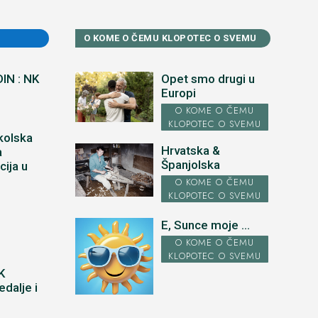
O KOME O ČEMU KLOPOTEC O SVEMU
IN : NK
Opet smo drugi u
Europi
O KOME O ČEMU
KLOPOTEC O SVEMU
kolska
Hrvatska &
a
Španjolska
cija u
u
O KOME O ČEMU
KLOPOTEC O SVEMU
E, Sunce moje ...
O KOME O ČEMU
KLOPOTEC O SVEMU
K
dalje i