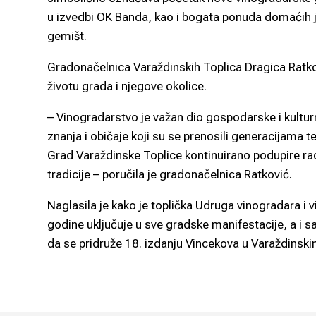
u izvedbi OK Banda, kao i bogata ponuda domaćih je
gemišt.
Gradonačelnica Varaždinskih Toplica Dragica Ratko
životu grada i njegove okolice.
– Vinogradarstvo je važan dio gospodarske i kulturn
znanja i običaje koji su se prenosili generacijama t
Grad Varaždinske Toplice kontinuirano podupire ra
tradicije – poručila je gradonačelnica Ratković.
Naglasila je kako je toplička Udruga vinogradara i 
godine uključuje u sve gradske manifestacije, a i sa
da se pridruže 18. izdanju Vincekova u Varaždinsk