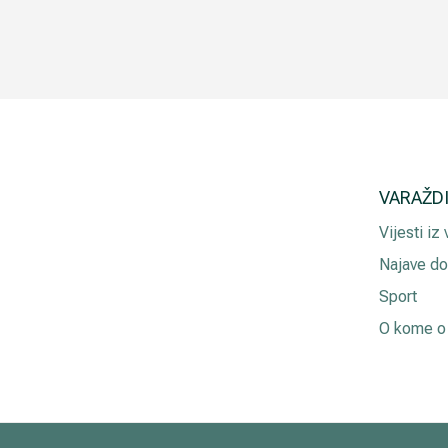
VARAŽD
Vijesti iz
Najave do
Sport
O kome o