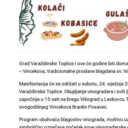
Grad Varaždinske Toplice i ove će godine biti doma
– Vincekova, tradicionalne proslave blagdana sv. Vi
Manifestacija će se održati u subotu, 24. siječnja 
Varaždinske Toplice. Okupljanje vinogradara i svih l
započinje u 15 sati na bregu Višograd u Leskovcu 
ovogodišnjeg Vincekova Branko Posavec.
Program obuhvaća blagoslov vinograda, molitvu uz
simbolično označava početak nove vinogradarske go