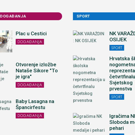
 DOGAĐANJA
SPORT
Plac u Cestici
NK VARAŽD
OSIJEK
DOGAĐANJA
SPORT
Hrvatska š
nogometn
Otvorenje izložbe
reprezenta
Nataše Sikore "To
četvrtfinal
je igra"
Svjetskog
DOGAĐANJA
prvenstva
SPORT
Baby Lasagna na
Špancirfestu
DOGAĐANJA
Igračima N
Sloboda me
pehari