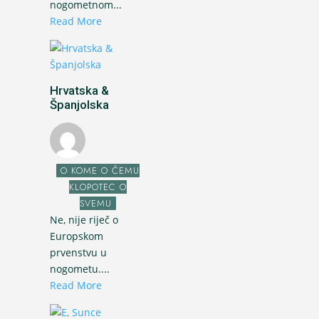
nogometnom...
Read More
Hrvatska &
Španjolska
O KOME O ČEMU
KLOPOTEC O
SVEMU
Ne, nije riječ o
Europskom
prvenstvu u
nogometu....
Read More