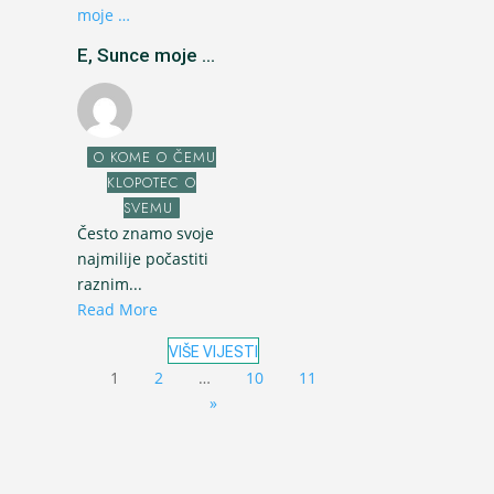
E, Sunce moje ...
O KOME O ČEMU
KLOPOTEC O
SVEMU
Često znamo svoje
najmilije počastiti
raznim...
Read More
VIŠE VIJESTI
1
2
…
10
11
»