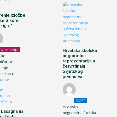
renje izložbe
še Sikore
e igra"
OGAĐANJA
Hrvatska školska
nogometna
sko
reprezentacija u
ičarsko
četvrtfinalu
ženje
Svjetskog
eikon u...
prvenstva
 More
SPORT
Hrvatska
 Lasagna na
nogometna školska
cirfestu