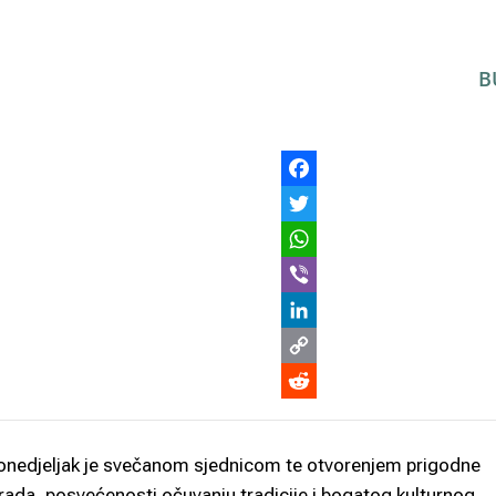
B
ponedjeljak je svečanom sjednicom te otvorenjem prigodne
 rada, posvećenosti očuvanju tradicije i bogatog kulturnog