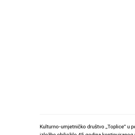
Kulturno-umjetničko društvo „Toplice” u 
izložbe obilježilo 45 godina kontinuiranog