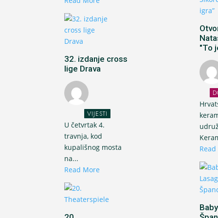
Read More
Otvo
Nata
"To j
32. izdanje cross
lige Drava
D
Hrvat
VIJESTI
keram
U četvrtak 4.
udru
travnja, kod
Keram
kupališnog mosta
Read
na...
Read More
Baby
20.
Špan