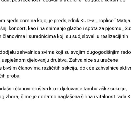
m sjednicom na kojoj je predsjednik KUD-a „Toplice“ Matija
šnji koncert, kao i na snimanje glazbe i spota za pjesmu „Su
članovima i suradnicima koji su sudjelovali u realizaciji tih
za dodjelu zahvalnica svima koji su svojim dugogodišnjim rad
 i uspješnom djelovanju društva. Zahvalnice su uručene
bivšim članovima različitih sekcija, dok će zahvalnice akti
ćih proba.
dašnji članovi društva kroz djelovanje tamburaške sekcije,
kog zbora, čime je dodatno naglašena širina i vitalnost rada 