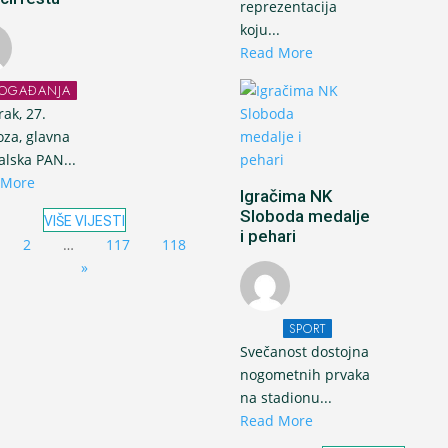
reprezentacija
koju...
Read More
OGAĐANJA
rak, 27.
oza, glavna
valska PAN...
 More
Igračima NK
Sloboda medalje
VIŠE VIJESTI
i pehari
2
…
117
118
»
SPORT
Svečanost dostojna
nogometnih prvaka
na stadionu...
Read More