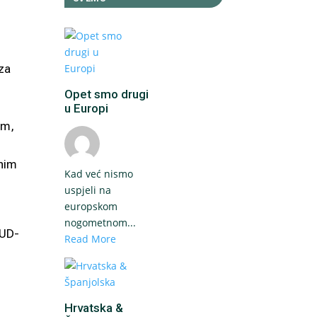
za
Opet smo drugi
u Europi
om,
vnim
Kad već nismo
uspjeli na
europskom
nogometnom...
KUD-
Read More
Hrvatska &