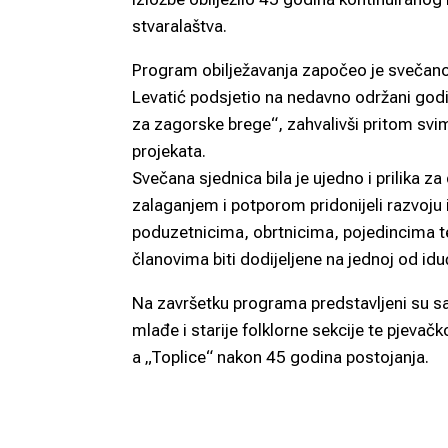
stvaralaštva.
Program obilježavanja započeo je svečano
Levatić podsjetio na nedavno održani godi
za zagorske brege“, zahvalivši pritom svim 
projekata.
Svečana sjednica bila je ujedno i prilika 
zalaganjem i potporom pridonijeli razvoju
poduzetnicima, obrtnicima, pojedincima te 
članovima biti dodijeljene na jednoj od idu
Na završetku programa predstavljeni su sa
mlađe i starije folklorne sekcije te pjevač
a „Toplice“ nakon 45 godina postojanja.