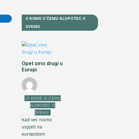
O KOME O ČEMU KLOPOTEC O
SVEMU
Opet smo drugi u
Europi
O KOME O ČEMU
KLOPOTEC O
SVEMU
Kad već nismo
uspjeli na
europskom