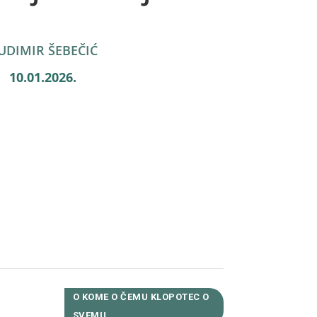
UDIMIR ŠEBEČIĆ
10.01.2026.
Facebook
Twitter
WhatsApp
Viber
LinkedIn
Copy
Link
Reddit
O KOME O ČEMU KLOPOTEC O
SVEMU