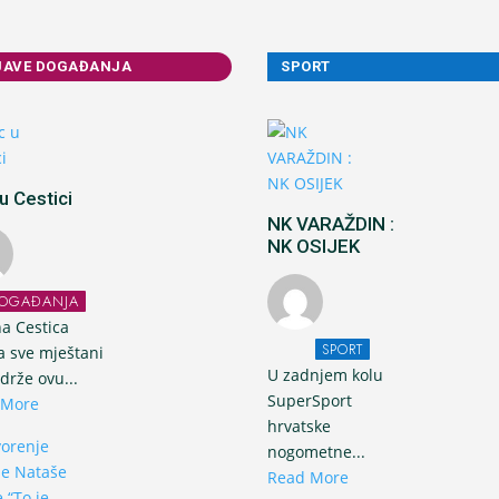
JAVE DOGAĐANJA
SPORT
u Cestici
NK VARAŽDIN :
NK OSIJEK
OGAĐANJA
a Cestica
SPORT
a sve mještani
U zadnjem kolu
drže ovu...
SuperSport
 More
hrvatske
nogometne...
Read More