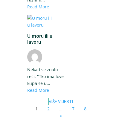
Read More
U moru ili u
lavoru
Nekad se znalo
reći: "Tko ima love
kupa se u...
Read More
VIŠE VIJESTI
1
2
…
7
8
»