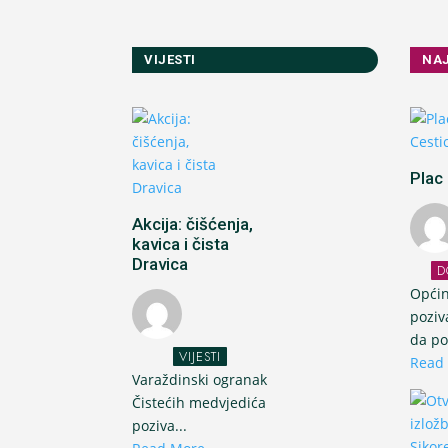
VIJESTI
NA
Plac 
Akcija: čišćenja,
kavica i čista
Dravica
D
Općin
poziv
da po
VIJESTI
Read
Varaždinski ogranak
Čistećih medvjedića
poziva...