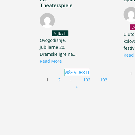
Theaterspiele
D
VIJESTI
U uto
Ovogodišnje,
kolov
jubilarne 20.
festi
Dramske igre na...
Read
Read More
VIŠE VIJESTI
1
1
2
…
102
103
»