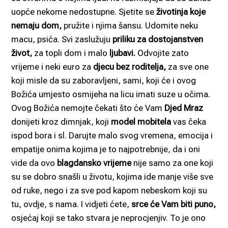
uopće nekome nedostupne. Sjetite se
životinja koje
nemaju dom,
pružite i njima šansu. Udomite neku
macu, psića. Svi zaslužuju
priliku za dostojanstven
život,
za topli dom i malo
ljubavi.
Odvojite zato
vrijeme i neki euro za
djecu bez roditelja,
za sve one
koji misle da su zaboravljeni, sami, koji će i ovog
Božića umjesto osmijeha na licu imati suze u očima.
Ovog Božića nemojte čekati što će Vam
Djed Mraz
donijeti kroz dimnjak, koji
model mobitela
vas čeka
ispod bora i sl. Darujte malo svog vremena, emocija i
empatije onima kojima je to najpotrebnije, da i oni
vide da ovo
blagdansko vrijeme
nije samo za one koji
su se dobro snašli u životu, kojima ide manje više sve
od ruke, nego i za sve pod kapom nebeskom koji su
tu, ovdje, s nama. I vidjeti ćete,
srce će Vam biti puno,
osjećaj koji se tako stvara je neprocjenjiv. To je ono