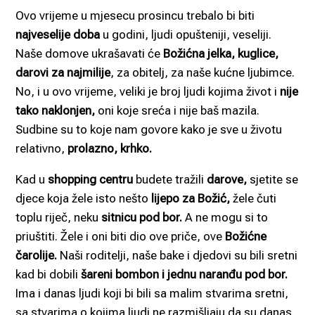
Ovo vrijeme u mjesecu prosincu trebalo bi biti
najveselije doba
u godini, ljudi opušteniji, veseliji.
Naše domove ukrašavati će
Božićna jelka, kuglice,
darovi za najmilije
, za obitelj, za naše kućne ljubimce.
No, i u ovo vrijeme, veliki je broj ljudi kojima život i
nije
tako naklonjen,
oni koje sreća i nije baš mazila.
Sudbine su to koje nam govore kako je sve u životu
relativno,
prolazno, krhko.
Kad u
shopping centru
budete tražili
darove,
sjetite se
djece koja žele isto nešto
lijepo za Božić,
žele čuti
toplu riječ, neku
sitnicu pod bor.
A ne mogu si to
priuštiti. Žele i oni biti dio ove priče, ove
Božićne
čarolije.
Naši roditelji, naše bake i djedovi su bili sretni
kad bi dobili
šareni bombon i jednu naranđu pod bor.
Ima i danas ljudi koji bi bili sa malim stvarima sretni,
sa stvarima o kojima ljudi ne razmišljaju da su danas