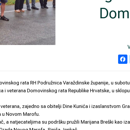
Domo
ovinskog rata RH Podružnica Varaždinske županije, u subotu 
ca i veterana Domovinskog rata Republike Hrvatske, u sklopu
 veterana, zajedno sa obitelji Dine Kunića i izaslanstvom Gr
ža u Novom Marofu.
, a natjecateljima su podršku pružili Marijana Breški kao iz
 Grada Novog Marofa, Siniša Jenkač.