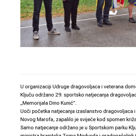
U organizaciji Udruge dragovoljaca i veterana dom
Ključu održano 29. sportsko natjecanja dragovolja
„Memorijala Dino Kunić”.
Uoči početka natjecanja izaslanstvo dragovoljaca i
Novog Marofa, zapalilo je svijeće kod spomen kri
Samo natjecanje održano je u Sportskom parku Ključ
ministra branitelja Tome Medveda i gradonačelnik