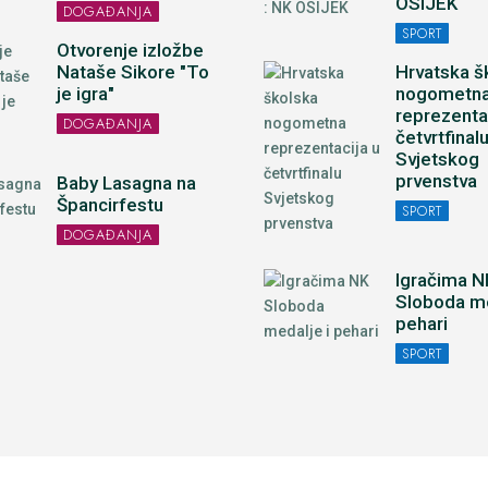
OSIJEK
DOGAĐANJA
SPORT
Otvorenje izložbe
Nataše Sikore "To
Hrvatska š
je igra"
nogometn
reprezenta
DOGAĐANJA
četvrtfinal
Svjetskog
prvenstva
Baby Lasagna na
Špancirfestu
SPORT
DOGAĐANJA
Igračima N
Sloboda me
pehari
SPORT