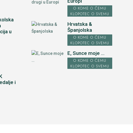
Europi
O KOME O ČEMU
KLOPOTEC O SVEMU
kolska
Hrvatska &
a
Španjolska
cija u
u
O KOME O ČEMU
KLOPOTEC O SVEMU
E, Sunce moje ...
O KOME O ČEMU
KLOPOTEC O SVEMU
K
dalje i