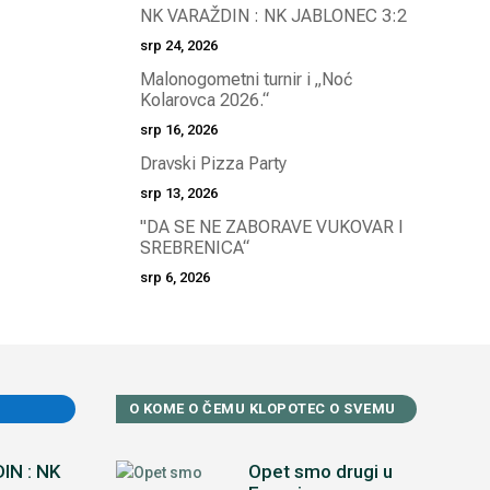
NK VARAŽDIN : NK JABLONEC 3:2
srp 24, 2026
Malonogometni turnir i „Noć
Kolarovca 2026.“
srp 16, 2026
Dravski Pizza Party
srp 13, 2026
"DA SE NE ZABORAVE VUKOVAR I
SREBRENICA“
srp 6, 2026
O KOME O ČEMU KLOPOTEC O SVEMU
IN : NK
Opet smo drugi u