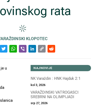
vinskog rata
VARAŽDINSKI KLOPOTEC
Facebook
Twitter
WhatsApp
Viber
LinkedIn
Copy
Reddit
Link
je u
NAJNOVIJE
NK Varaždin : HNK Hajduk 2:1
kol 3, 2026
ada
VARAŽDINSKI VATROGASCI
SREBRNI NA OLIMPIJADI
aslanica
srp 27, 2026