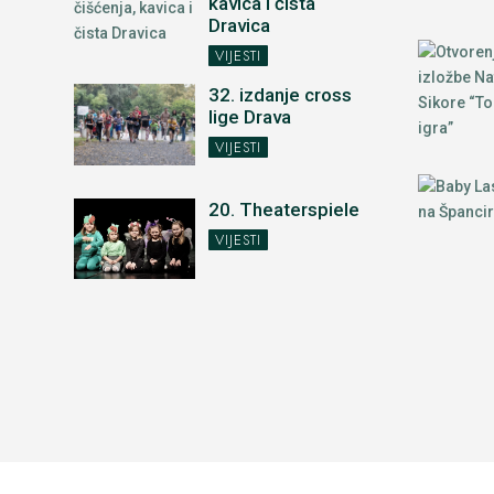
kavica i čista
Dravica
VIJESTI
32. izdanje cross
lige Drava
VIJESTI
20. Theaterspiele
VIJESTI