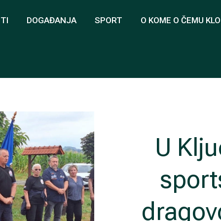
TI
DOGAĐANJA
SPORT
O KOME O ČEMU KL
U Klj
sport
dragovo