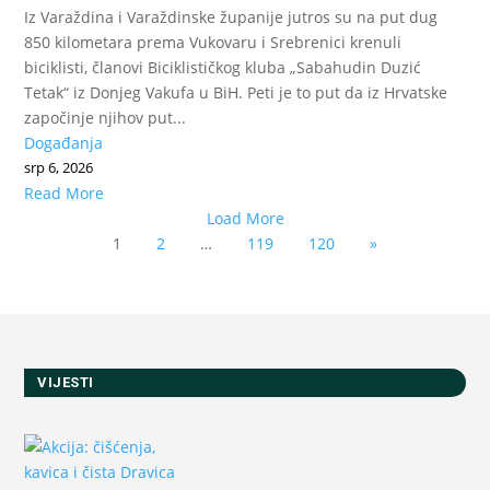
Iz Varaždina i Varaždinske županije jutros su na put dug
850 kilometara prema Vukovaru i Srebrenici krenuli
biciklisti, članovi Biciklističkog kluba „Sabahudin Duzić
Tetak“ iz Donjeg Vakufa u BiH. Peti je to put da iz Hrvatske
započinje njihov put...
Događanja
srp 6, 2026
Read More
Load More
1
2
…
119
120
»
VIJESTI