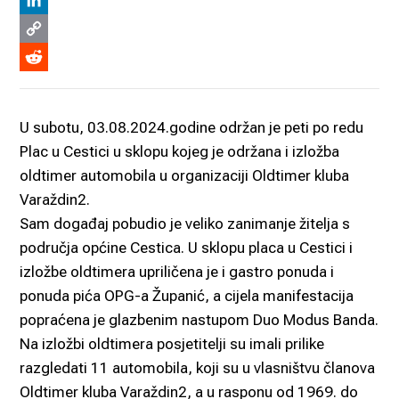
Viber
LinkedIn
Copy
Link
Reddit
U subotu, 03.08.2024.godine održan je peti po redu
Plac u Cestici u sklopu kojeg je održana i izložba
oldtimer automobila u organizaciji Oldtimer kluba
Varaždin2.
Sam događaj pobudio je veliko zanimanje žitelja s
područja općine Cestica. U sklopu placa u Cestici i
izložbe oldtimera upriličena je i gastro ponuda i
ponuda pića OPG-a Županić, a cijela manifestacija
popraćena je glazbenim nastupom Duo Modus Banda.
Na izložbi oldtimera posjetitelji su imali prilike
razgledati 11 automobila, koji su u vlasništvu članova
Oldtimer kluba Varaždin2, a u rasponu od 1969. do