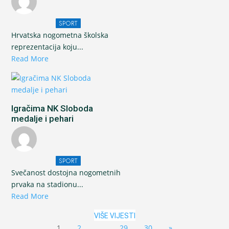
SPORT
Hrvatska nogometna školska
reprezentacija koju...
Read More
Igračima NK Sloboda
medalje i pehari
SPORT
Svečanost dostojna nogometnih
prvaka na stadionu...
Read More
VIŠE VIJESTI
1
2
…
29
30
»