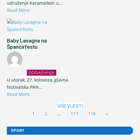
udruženje Kerameikon u...
Read More
Baby Lasagna na
Špancirfestu
DOGAĐANJA
U utorak, 27. kolovoza, glavna
festivalska PAN...
Read More
VIŠE VIJESTI
1
2
…
117
118
»
SPORT