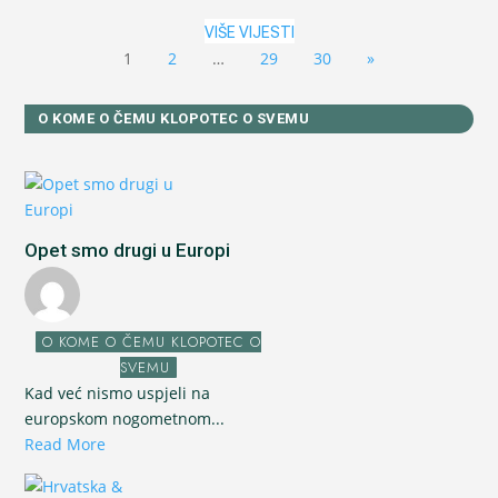
VIŠE VIJESTI
1
2
…
29
30
»
O KOME O ČEMU KLOPOTEC O SVEMU
Opet smo drugi u Europi
O KOME O ČEMU KLOPOTEC O
SVEMU
Kad već nismo uspjeli na
europskom nogometnom...
Read More