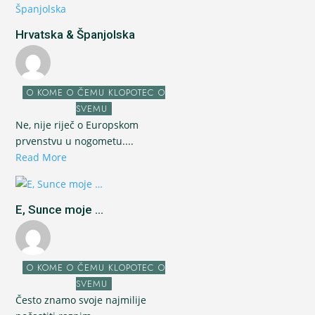
Hrvatska & Španjolska
O KOME O ČEMU KLOPOTEC O
SVEMU
Ne, nije riječ o Europskom
prvenstvu u nogometu....
Read More
E, Sunce moje ...
O KOME O ČEMU KLOPOTEC O
SVEMU
Često znamo svoje najmilije