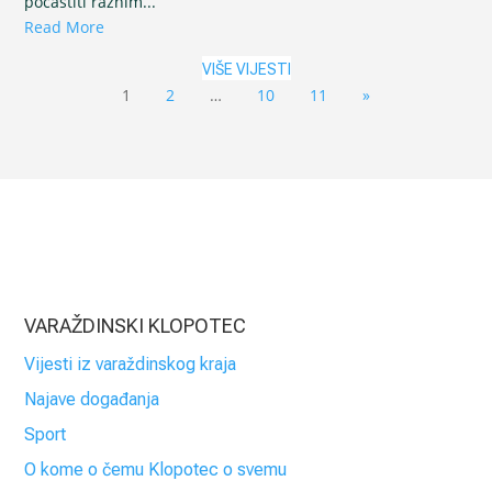
počastiti raznim...
Read More
VIŠE VIJESTI
1
2
…
10
11
»
VARAŽDINSKI KLOPOTEC
Vijesti iz varaždinskog kraja
Najave događanja
Sport
O kome o čemu Klopotec o svemu