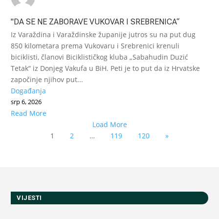
"DA SE NE ZABORAVE VUKOVAR I SREBRENICA“
Iz Varaždina i Varaždinske županije jutros su na put dug
850 kilometara prema Vukovaru i Srebrenici krenuli
biciklisti, članovi Biciklističkog kluba „Sabahudin Duzić
Tetak“ iz Donjeg Vakufa u BiH. Peti je to put da iz Hrvatske
započinje njihov put...
Događanja
srp 6, 2026
Read More
Load More
1
2
…
119
120
»
VIJESTI