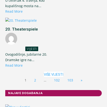
U četvrtak 4. travnja, kod
kupališnog mosta na...
Read More
20. Theaterspiele
VIJESTI
Ovogodišnje, jubilarne 20.
Dramske igre na...
Read More
VIŠE VIJESTI
1
2
…
102
103
»
NAJAVE DOGAĐANJA