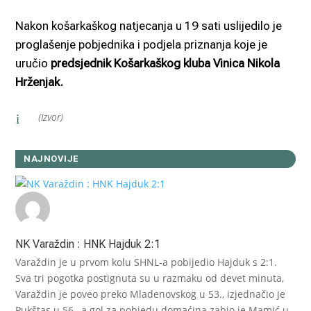
Nakon košarkaškog natjecanja u 19 sati uslijedilo je
proglašenje pobjednika i podjela priznanja koje je
uručio
predsjednik Košarkaškog kluba Vinica Nikola
Hrženjak.
(Izvor)
i
NAJNOVIJE
NK Varaždin : HNK Hajduk 2:1
Varaždin je u prvom kolu SHNL-a pobijedio Hajduk s 2:1.
Sva tri pogotka postignuta su u razmaku od devet minuta,
Varaždin je poveo preko Mladenovskog u 53., izjednačio je
Pukštas u 56., a gol za pobjedu domaćina zabio je Mamić u