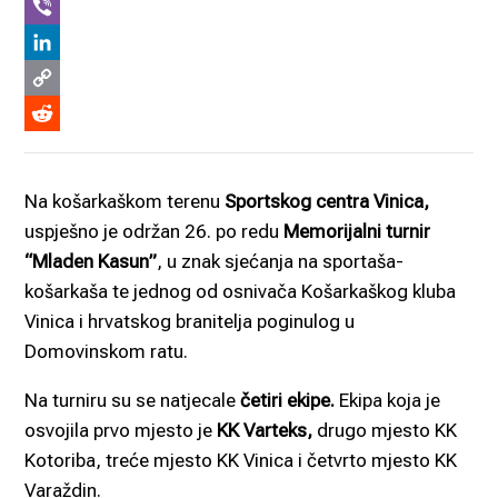
WhatsApp
Viber
LinkedIn
Copy
Link
Reddit
Na košarkaškom terenu
Sportskog centra Vinica,
uspješno je održan 26. po redu
Memorijalni turnir
“Mladen Kasun”
, u znak sjećanja na sportaša-
košarkaša te jednog od osnivača Košarkaškog kluba
Vinica i hrvatskog branitelja poginulog u
Domovinskom ratu.
Na turniru su se natjecale
četiri ekipe.
Ekipa koja je
osvojila prvo mjesto je
KK Varteks,
drugo mjesto KK
Kotoriba, treće mjesto KK Vinica i četvrto mjesto KK
Varaždin.