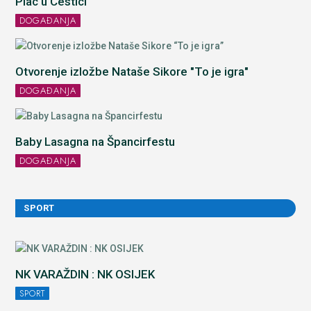
Plac u Cestici
DOGAĐANJA
Otvorenje izložbe Nataše Sikore "To je igra"
DOGAĐANJA
Baby Lasagna na Špancirfestu
DOGAĐANJA
SPORT
NK VARAŽDIN : NK OSIJEK
SPORT