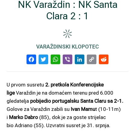
NK Varaždin : NK Santa
Clara 2 : 1
VARAŽDINSKI KLOPOTEC
Facebook
Twitter
WhatsApp
Viber
LinkedIn
Copy
Reddi
Link
U prvom susretu
2. pretkola Konferencijske
lige
Varaždin je na domaćem terenu pred 6.000
gledatelja
pobijedio portugalsku Santa Claru sa 2-1.
Golove za Varaždin zabili su
Ivan Mamu
t (10-11m)
i
Marko Dabro
(85), dok je za goste strijelac
bio Adriano (55). Uzvratni susret je 31. srpnja.