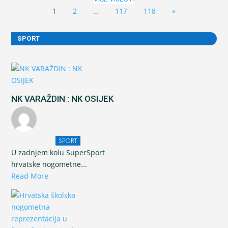
1
2
…
117
118
»
SPORT
NK VARAŽDIN : NK OSIJEK
SPORT
U zadnjem kolu SuperSport
hrvatske nogometne...
Read More