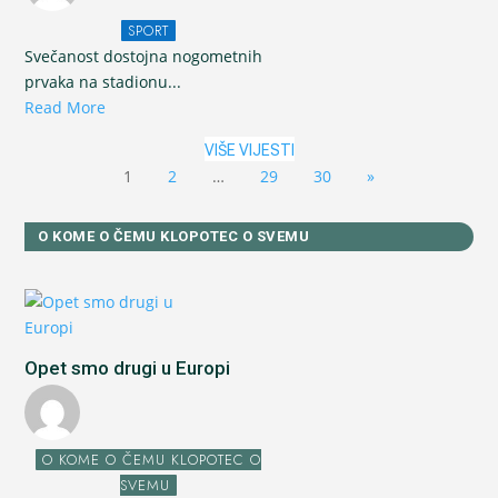
SPORT
Svečanost dostojna nogometnih
prvaka na stadionu...
Read More
VIŠE VIJESTI
1
2
…
29
30
»
O KOME O ČEMU KLOPOTEC O SVEMU
Opet smo drugi u Europi
O KOME O ČEMU KLOPOTEC O
SVEMU