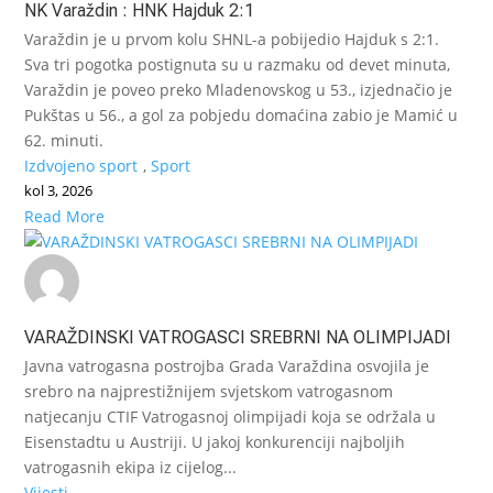
NK Varaždin : HNK Hajduk 2:1
Varaždin je u prvom kolu SHNL-a pobijedio Hajduk s 2:1.
Sva tri pogotka postignuta su u razmaku od devet minuta,
Varaždin je poveo preko Mladenovskog u 53., izjednačio je
Pukštas u 56., a gol za pobjedu domaćina zabio je Mamić u
62. minuti.
Izdvojeno sport
,
Sport
kol 3, 2026
Read More
VARAŽDINSKI VATROGASCI SREBRNI NA OLIMPIJADI
Javna vatrogasna postrojba Grada Varaždina osvojila je
srebro na najprestižnijem svjetskom vatrogasnom
natjecanju CTIF Vatrogasnoj olimpijadi koja se održala u
Eisenstadtu u Austriji. U jakoj konkurenciji najboljih
vatrogasnih ekipa iz cijelog...
Vijesti