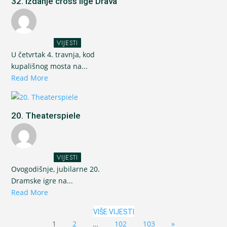
32. izdanje cross lige Drava
VIJESTI
U četvrtak 4. travnja, kod
kupališnog mosta na...
Read More
20. Theaterspiele
VIJESTI
Ovogodišnje, jubilarne 20.
Dramske igre na...
Read More
VIŠE VIJESTI
1
2
…
102
103
»