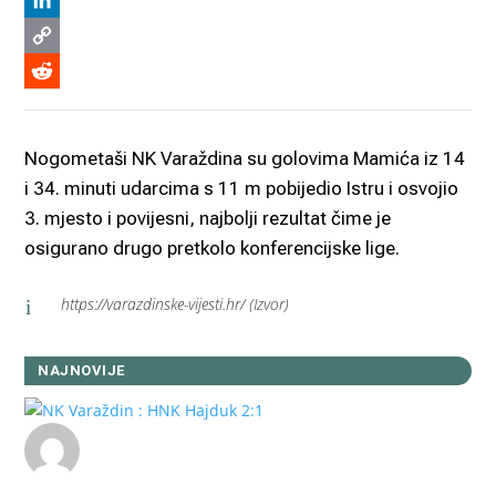
Viber
LinkedIn
Copy
Link
Reddit
Nogometaši NK Varaždina su golovima Mamića iz 14
i 34. minuti udarcima s 11 m pobijedio Istru i osvojio
3. mjesto i povijesni, najbolji rezultat čime je
osigurano drugo pretkolo konferencijske lige.
https://varazdinske-vijesti.hr/ (Izvor)
i
NAJNOVIJE