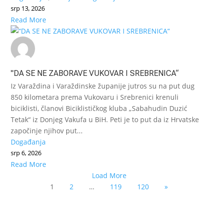
srp 13, 2026
Read More
"DA SE NE ZABORAVE VUKOVAR I SREBRENICA“
Iz Varaždina i Varaždinske županije jutros su na put dug
850 kilometara prema Vukovaru i Srebrenici krenuli
biciklisti, članovi Biciklističkog kluba „Sabahudin Duzić
Tetak“ iz Donjeg Vakufa u BiH. Peti je to put da iz Hrvatske
započinje njihov put...
Događanja
srp 6, 2026
Read More
Load More
1
2
…
119
120
»