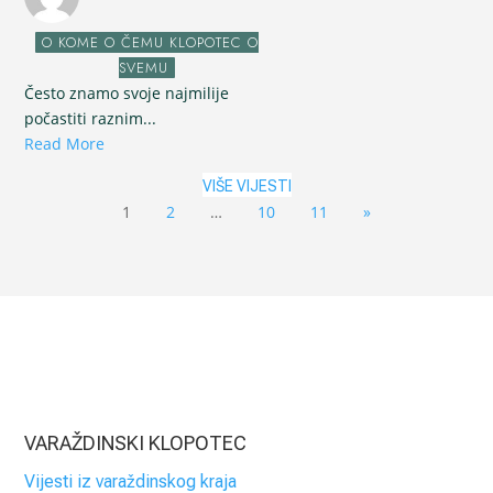
O KOME O ČEMU KLOPOTEC O
SVEMU
Često znamo svoje najmilije
počastiti raznim...
Read More
VIŠE VIJESTI
1
2
…
10
11
»
VARAŽDINSKI KLOPOTEC
Vijesti iz varaždinskog kraja