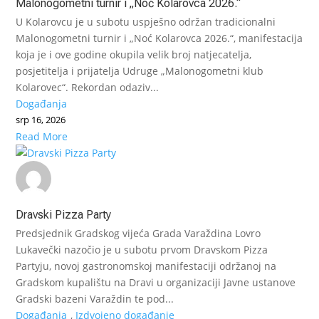
Malonogometni turnir i „Noć Kolarovca 2026.“
U Kolarovcu je u subotu uspješno održan tradicionalni
Malonogometni turnir i „Noć Kolarovca 2026.“, manifestacija
koja je i ove godine okupila velik broj natjecatelja,
posjetitelja i prijatelja Udruge „Malonogometni klub
Kolarovec“. Rekordan odaziv...
Događanja
srp 16, 2026
Read More
Dravski Pizza Party
Predsjednik Gradskog vijeća Grada Varaždina Lovro
Lukavečki nazočio je u subotu prvom Dravskom Pizza
Partyju, novoj gastronomskoj manifestaciji održanoj na
Gradskom kupalištu na Dravi u organizaciji Javne ustanove
Gradski bazeni Varaždin te pod...
Događanja
,
Izdvojeno događanje