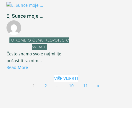
E, Sunce moje ...
O KOME O ČEMU KLOPOTEC O
SVEMU
Često znamo svoje najmilije
počastiti raznim...
Read More
VIŠE VIJESTI
1
2
…
10
11
»