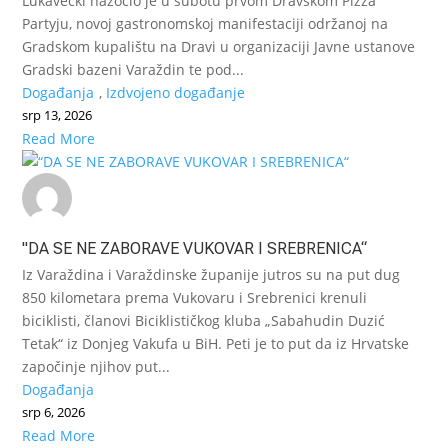
Lukavečki nazočio je u subotu prvom Dravskom Pizza
Partyju, novoj gastronomskoj manifestaciji održanoj na
Gradskom kupalištu na Dravi u organizaciji Javne ustanove
Gradski bazeni Varaždin te pod...
Događanja
,
Izdvojeno događanje
srp 13, 2026
Read More
"DA SE NE ZABORAVE VUKOVAR I SREBRENICA“
Iz Varaždina i Varaždinske županije jutros su na put dug
850 kilometara prema Vukovaru i Srebrenici krenuli
biciklisti, članovi Biciklističkog kluba „Sabahudin Duzić
Tetak“ iz Donjeg Vakufa u BiH. Peti je to put da iz Hrvatske
započinje njihov put...
Događanja
srp 6, 2026
Read More