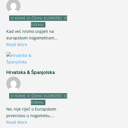
O KOME O ČEMU KLOPOTEC O
SVEMU
Kad već nismo uspjeli na
europskom nogometnom...
Read More
Hrvatska & Španjolska
O KOME O ČEMU KLOPOTEC O
SVEMU
Ne, nije riječ o Europskom
prvenstvu u nogometu....
Read More