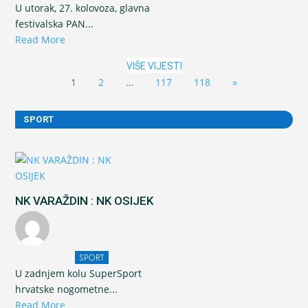
U utorak, 27. kolovoza, glavna
festivalska PAN...
Read More
VIŠE VIJESTI
1
2
…
117
118
»
SPORT
NK VARAŽDIN : NK OSIJEK
SPORT
U zadnjem kolu SuperSport
hrvatske nogometne...
Read More