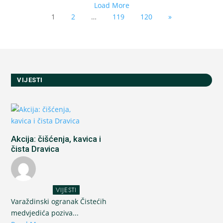
Load More
1
2
…
119
120
»
VIJESTI
Akcija: čišćenja, kavica i
čista Dravica
VIJESTI
Varaždinski ogranak Čistećih
medvjedića poziva...