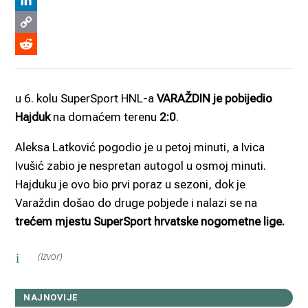
Viber
LinkedIn
Copy
Link
Reddit
u 6. kolu SuperSport HNL-a
VARAŽDIN je pobijedio
Hajduk
na domaćem terenu
2:0
.
Aleksa Latković pogodio je u petoj minuti, a Ivica
Ivušić zabio je nespretan autogol u osmoj minuti.
Hajduku je ovo bio prvi poraz u sezoni, dok je
Varaždin došao do druge pobjede i nalazi se na
trećem mjestu SuperSport hrvatske nogometne lige.
(Izvor)
i
NAJNOVIJE