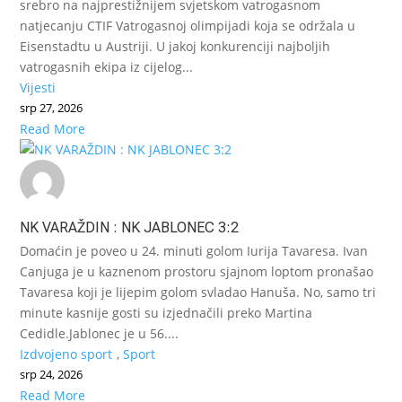
srebro na najprestižnijem svjetskom vatrogasnom
natjecanju CTIF Vatrogasnoj olimpijadi koja se održala u
Eisenstadtu u Austriji. U jakoj konkurenciji najboljih
vatrogasnih ekipa iz cijelog...
Vijesti
srp 27, 2026
Read More
NK VARAŽDIN : NK JABLONEC 3:2
Domaćin je poveo u 24. minuti golom Iurija Tavaresa. Ivan
Canjuga je u kaznenom prostoru sjajnom loptom pronašao
Tavaresa koji je lijepim golom svladao Hanuša. No, samo tri
minute kasnije gosti su izjednačili preko Martina
Cedidle.Jablonec je u 56....
Izdvojeno sport
,
Sport
srp 24, 2026
Read More