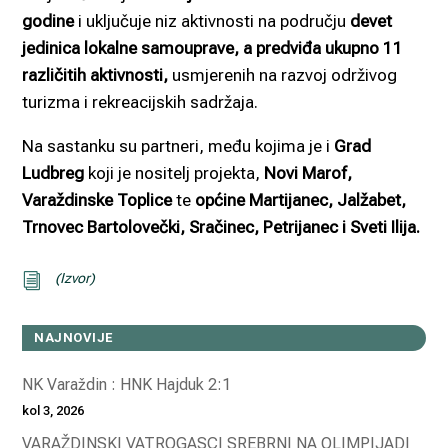
godine
i uključuje niz aktivnosti na području
devet
jedinica lokalne samouprave, a predviđa ukupno 11
različitih aktivnosti,
usmjerenih na razvoj održivog
turizma i rekreacijskih sadržaja.
Na sastanku su partneri, među kojima je i
Grad
Ludbreg
koji je nositelj projekta,
Novi Marof,
Varaždinske Toplice
te
općine Martijanec,
Jalžabet,
Trnovec Bartolovečki, Sračinec, Petrijanec i Sveti Ilija.
(Izvor)
i
NAJNOVIJE
NK Varaždin : HNK Hajduk 2:1
kol 3, 2026
VARAŽDINSKI VATROGASCI SREBRNI NA OLIMPIJADI