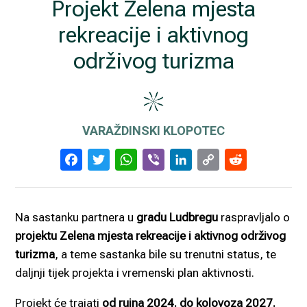
Projekt Zelena mjesta
rekreacije i aktivnog
održivog turizma
VARAŽDINSKI KLOPOTEC
Facebook
Twitter
WhatsApp
Viber
LinkedIn
Copy
Reddi
Link
Na sastanku partnera u
gradu Ludbregu
raspravljalo o
projektu Zelena mjesta rekreacije i aktivnog održivog
turizma
, a teme sastanka bile su trenutni status, te
daljnji tijek projekta i vremenski plan aktivnosti.
Projekt će trajati
od rujna 2024. do kolovoza 2027.