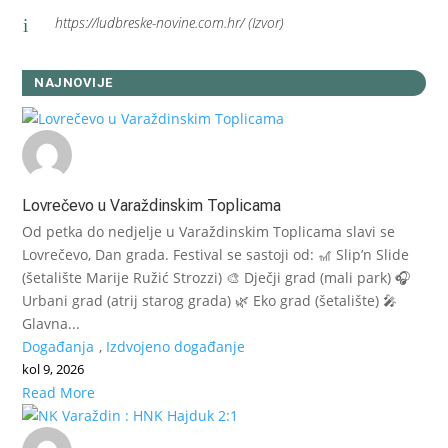
https://ludbreske-novine.com.hr/ (Izvor)
i
NAJNOVIJE
Lovrečevo u Varaždinskim Toplicama
Od petka do nedjelje u Varaždinskim Toplicama slavi se
Lovrečevo, Dan grada. Festival se sastoji od: 🎢 Slip’n Slide
(šetalište Marije Ružić Strozzi) 🎨 Dječji grad (mali park) 🎧
Urbani grad (atrij starog grada) 🌿 Eko grad (šetalište) 🎤
Glavna...
Događanja
,
Izdvojeno događanje
kol 9, 2026
Read More