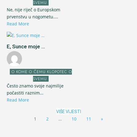
SVEMU
Ne, nije riječ o Europskom
prvenstvu u nogometu....
Read More
E, Sunce moje ...
O KOME O ČEMU KLOPOTEC O
SVEMU
Često znamo svoje najmilije
počastiti raznim...
Read More
VIŠE VIJESTI
1
2
…
10
11
»