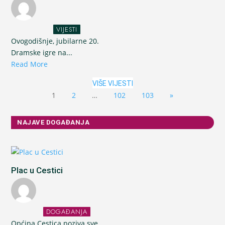
VIJESTI
Ovogodišnje, jubilarne 20.
Dramske igre na...
Read More
VIŠE VIJESTI
1
2
…
102
103
»
NAJAVE DOGAĐANJA
Plac u Cestici
DOGAĐANJA
Općina Cestica poziva sve