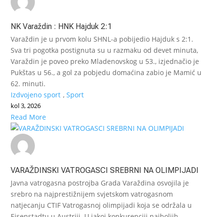
NK Varaždin : HNK Hajduk 2:1
Varaždin je u prvom kolu SHNL-a pobijedio Hajduk s 2:1.
Sva tri pogotka postignuta su u razmaku od devet minuta,
Varaždin je poveo preko Mladenovskog u 53., izjednačio je
Pukštas u 56., a gol za pobjedu domaćina zabio je Mamić u
62. minuti.
Izdvojeno sport
,
Sport
kol 3, 2026
Read More
VARAŽDINSKI VATROGASCI SREBRNI NA OLIMPIJADI
Javna vatrogasna postrojba Grada Varaždina osvojila je
srebro na najprestižnijem svjetskom vatrogasnom
natjecanju CTIF Vatrogasnoj olimpijadi koja se održala u
Eisenstadtu u Austriji. U jakoj konkurenciji najboljih