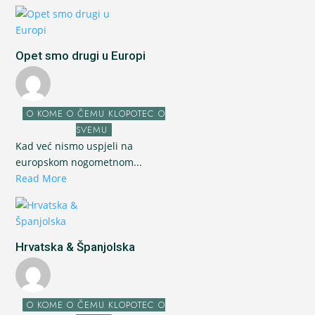
Opet smo drugi u Europi
O KOME O ČEMU KLOPOTEC O
SVEMU
Kad već nismo uspjeli na
europskom nogometnom...
Read More
Hrvatska & Španjolska
O KOME O ČEMU KLOPOTEC O