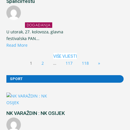
Špancirfestu
DOGAĐANJA
U utorak, 27. kolovoza, glavna
festivalska PAN...
Read More
VIŠE VIJESTI
1
2
…
117
118
»
SPORT
NK VARAŽDIN : NK OSIJEK