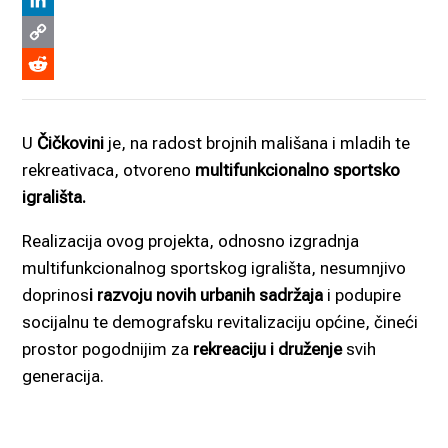
Viber
LinkedIn
Copy
Link
Reddit
U
Čičkovini
je, na radost brojnih mališana i mladih te
rekreativaca, otvoreno
multifunkcionalno sportsko
igrališta.
Realizacija ovog projekta, odnosno izgradnja
multifunkcionalnog sportskog igrališta, nesumnjivo
doprinos
i razvoju novih urbanih sadržaja
i podupire
socijalnu te demografsku revitalizaciju općine, čineći
prostor pogodnijim za
rekreaciju i druženje
svih
generacija.