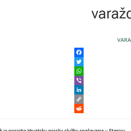
varaž
VARA
k je posjetio Hrvatsku gorsku službu spašavanja – Stanicu