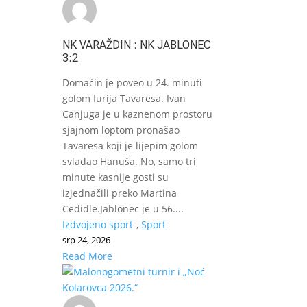
NK VARAŽDIN : NK JABLONEC
3:2
Domaćin je poveo u 24. minuti
golom Iurija Tavaresa. Ivan
Canjuga je u kaznenom prostoru
sjajnom loptom pronašao
Tavaresa koji je lijepim golom
svladao Hanuša. No, samo tri
minute kasnije gosti su
izjednačili preko Martina
Cedidle.Jablonec je u 56....
Izdvojeno sport
,
Sport
srp 24, 2026
Read More