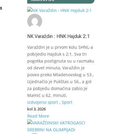
a
NK Varaždin : HNK Hajduk 2:1
Varaždin je u prvom kolu SHNL-a
pobijedio Hajduk s 2:1. Sva tri
pogotka postignuta su u razmaku
od devet minuta, Varaždin je
poveo preko Mladenovskog u 53.,
izjednačio je Pukštas u 56., a gol
za pobjedu domaćina zabio je
Mamić u 62. minuti.
Izdvojeno sport
,
Sport
kol 3, 2026
Read More