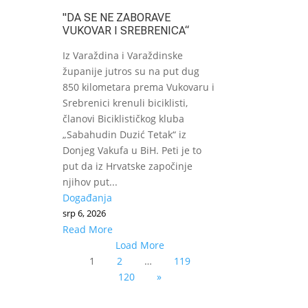
"DA SE NE ZABORAVE
VUKOVAR I SREBRENICA“
Iz Varaždina i Varaždinske
županije jutros su na put dug
850 kilometara prema Vukovaru i
Srebrenici krenuli biciklisti,
članovi Biciklističkog kluba
„Sabahudin Duzić Tetak“ iz
Donjeg Vakufa u BiH. Peti je to
put da iz Hrvatske započinje
njihov put...
Događanja
srp 6, 2026
Read More
Load More
1
2
…
119
120
»