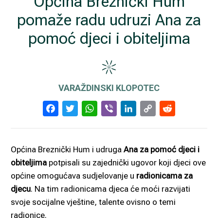
Općina Breznički Hum
pomaže radu udruzi Ana za
pomoć djeci i obiteljima
VARAŽDINSKI KLOPOTEC
Facebook
Twitter
WhatsApp
Viber
LinkedIn
Copy
Reddi
Link
Općina Breznički Hum i udruga
Ana za pomoć djeci i
obiteljima
potpisali su zajednički ugovor koji djeci ove
općine omogućava sudjelovanje u
radionicama za
djecu
. Na tim radionicama djeca će moći razvijati
svoje socijalne vještine, talente ovisno o temi
radionice.