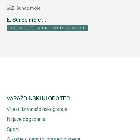
E, Sunce moje ...
O KOME O ČEMU KLOPOTEC O SVEMU
VARAŽDINSKI KLOPOTEC
Vijesti iz varaždinskog kraja
Najave događanja
Sport
O kome o čemu Klopotec o svemu