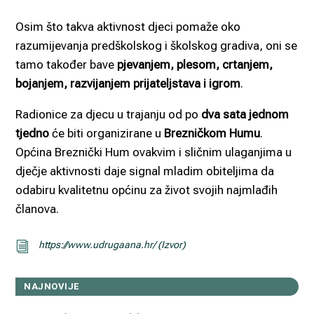
Osim što takva aktivnost djeci pomaže oko
razumijevanja predškolskog i školskog gradiva, oni se
tamo također bave
pjevanjem, plesom, crtanjem,
bojanjem, razvijanjem prijateljstava i igrom
.
Radionice za djecu u trajanju od po
dva sata jednom
tjedno
će biti organizirane u
Brezničkom Humu
.
Općina Breznički Hum ovakvim i sličnim ulaganjima u
dječje aktivnosti daje signal mladim obiteljima da
odabiru kvalitetnu općinu za život svojih najmlađih
članova.
https://www.udrugaana.hr/ (Izvor)
i
NAJNOVIJE