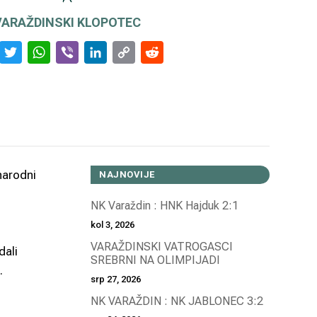
VARAŽDINSKI KLOPOTEC
Facebook
Twitter
WhatsApp
Viber
LinkedIn
Copy
Reddit
Link
narodni
NAJNOVIJE
NK Varaždin : HNK Hajduk 2:1
kol 3, 2026
VARAŽDINSKI VATROGASCI
dali
SREBRNI NA OLIMPIJADI
.
srp 27, 2026
NK VARAŽDIN : NK JABLONEC 3:2