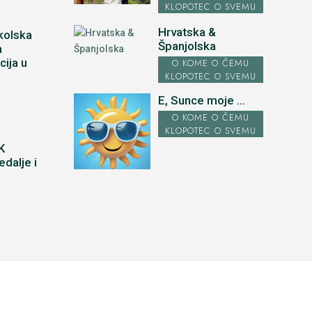
KLOPOTEC O SVEMU
Hrvatska &
kolska
Španjolska
a
cija u
O KOME O ČEMU
u
KLOPOTEC O SVEMU
E, Sunce moje ...
O KOME O ČEMU
KLOPOTEC O SVEMU
K
dalje i