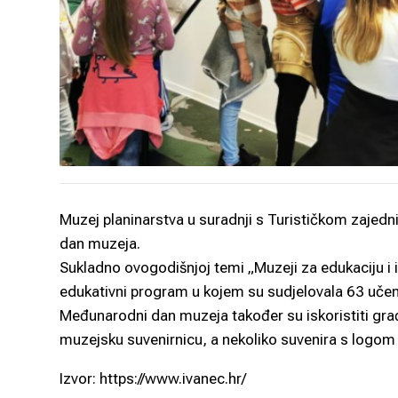
Muzej planinarstva u suradnji s Turističkom zajedn
dan muzeja.
Sukladno ovogodišnjoj temi „Muzeji za edukaciju i is
edukativni program u kojem su sudjelovala 63 učenika
Međunarodni dan muzeja također su iskoristiti građ
muzejsku suvenirnicu, a nekoliko suvenira s logom
Izvor: https://www.ivanec.hr/