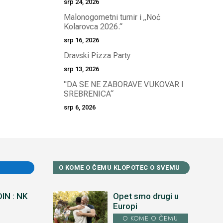
srp 24, 2026
Malonogometni turnir i „Noć
Kolarovca 2026.“
srp 16, 2026
Dravski Pizza Party
srp 13, 2026
"DA SE NE ZABORAVE VUKOVAR I
SREBRENICA“
srp 6, 2026
O KOME O ČEMU KLOPOTEC O SVEMU
IN : NK
Opet smo drugi u
Europi
O KOME O ČEMU