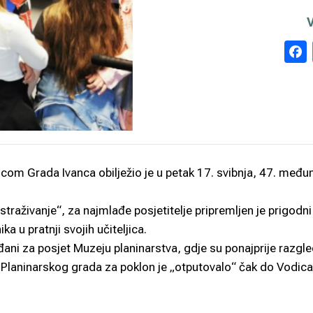
icom Grada Ivanca obilježio je u petak 17. svibnja, 47. među
traživanje“, za najmlađe posjetitelje pripremljen je prigodni
 u pratnji svojih učiteljica.
ani za posjet Muzeju planinarstva, gdje su ponajprije razgle
 Planinarskog grada za poklon je „otputovalo“ čak do Vodica