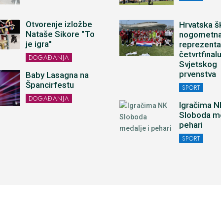
Otvorenje izložbe
Hrvatska š
Nataše Sikore "To
nogometn
je igra"
reprezenta
četvrtfinal
DOGAĐANJA
Svjetskog
prvenstva
Baby Lasagna na
Špancirfestu
SPORT
DOGAĐANJA
Igračima N
Sloboda me
pehari
SPORT