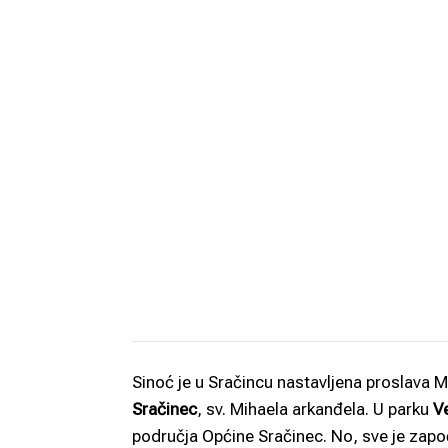
Sinoć je u Sračincu nastavljena proslava M
Sračinec
, sv. Mihaela arkanđela. U parku
V
područja Općine Sračinec. No, sve je započe