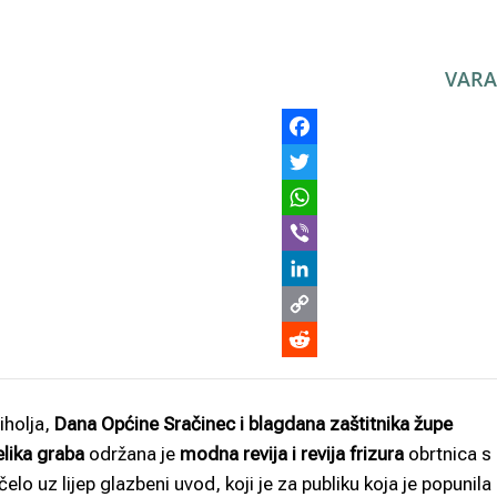
VARA
iholja,
Dana Općine Sračinec i blagdana zaštitnika župe
elika graba
održana je
modna revija i revija frizura
obrtnica s
lo uz lijep glazbeni uvod, koji je za publiku koja je popunila