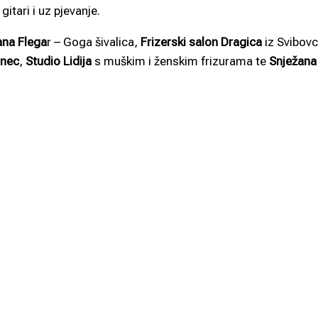
gitari i uz pjevanje.
na Flega
r – Goga šivalica,
Frizerski salon Dragica
iz Svibov
inec
,
Studio Lidija
s muškim i ženskim frizurama te
Snježana