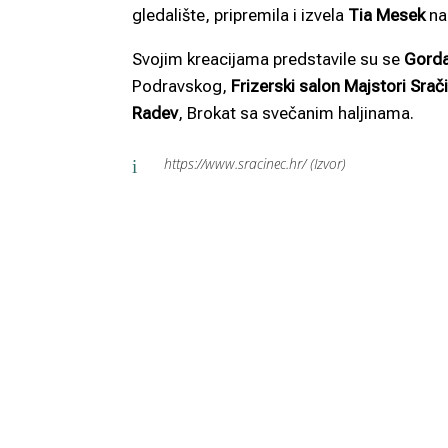
gledalište, pripremila i izvela
Tia Mesek
na 
Svojim kreacijama predstavile su se
Gorda
Podravskog,
Frizerski salon Majstori Srač
Radev
, Brokat sa svečanim haljinama.
https://www.sracinec.hr/ (Izvor)
i