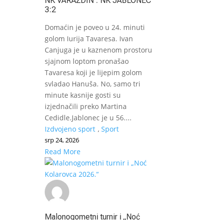
NK VARAŽDIN : NK JABLONEC
3:2
Domaćin je poveo u 24. minuti
golom Iurija Tavaresa. Ivan
Canjuga je u kaznenom prostoru
sjajnom loptom pronašao
Tavaresa koji je lijepim golom
svladao Hanuša. No, samo tri
minute kasnije gosti su
izjednačili preko Martina
Cedidle.Jablonec je u 56....
Izdvojeno sport
,
Sport
srp 24, 2026
Read More
Malonogometni turnir i „Noć