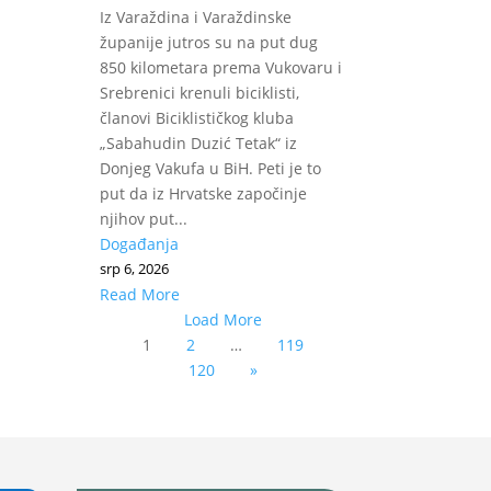
Iz Varaždina i Varaždinske
županije jutros su na put dug
850 kilometara prema Vukovaru i
Srebrenici krenuli biciklisti,
članovi Biciklističkog kluba
„Sabahudin Duzić Tetak“ iz
Donjeg Vakufa u BiH. Peti je to
put da iz Hrvatske započinje
njihov put...
Događanja
srp 6, 2026
Read More
Load More
1
2
…
119
120
»