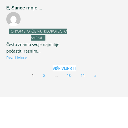
E, Sunce moje ...
O KOME O ČEMU KLOPOTEC O
SVEMU
Često znamo svoje najmilije
počastiti raznim...
Read More
VIŠE VIJESTI
1
2
…
10
11
»