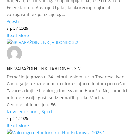
natjecanju CTIF Vatrogasnoj olimpijadi koja se održala u
Eisenstadtu u Austriji. U jakoj konkurenciji najboljih
vatrogasnih ekipa iz cijelog...
Vijesti
srp 27, 2026
Read More
NK VARAŽDIN : NK JABLONEC 3:2
Domaćin je poveo u 24. minuti golom Iurija Tavaresa. Ivan
Canjuga je u kaznenom prostoru sjajnom loptom pronašao
Tavaresa koji je lijepim golom svladao Hanuša. No, samo tri
minute kasnije gosti su izjednačili preko Martina
Cedidle.Jablonec je u 56....
Izdvojeno sport
,
Sport
srp 24, 2026
Read More