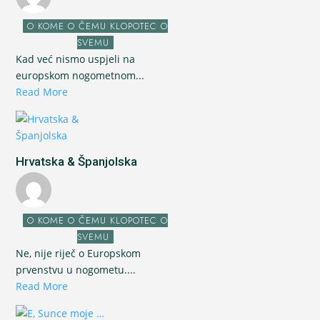
O KOME O ČEMU KLOPOTEC O
SVEMU
Kad već nismo uspjeli na
europskom nogometnom...
Read More
Hrvatska & Španjolska
O KOME O ČEMU KLOPOTEC O
SVEMU
Ne, nije riječ o Europskom
prvenstvu u nogometu....
Read More