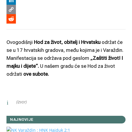
Viber
LinkedIn
Copy
Link
Reddit
Ovogodišnji
Hod za život, obitelj i Hrvatsku
održat će
se u 17 hrvatskih gradova, među kojima je i Varaždin.
Manifestacija se održava pod geslom
„Zaštiti život! I
majku i dijete“.
U našem gradu će se Hod za život
održati
ove subote.
(Izvor)
i
NAJNOVIJE