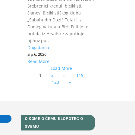
Srebrenici krenuli biciklisti,
članovi Biciklističkog kluba
„Sabahudin Duzić Tetak“ iz
Donjeg Vakufa u BiH. Peti je to
put da iz Hrvatske započinje
njihov put...
Događanja
srp 6, 2026
Read More
Load More
1
2
…
119
120
»
O KOME O ČEMU KLOPOTEC O
SVEMU