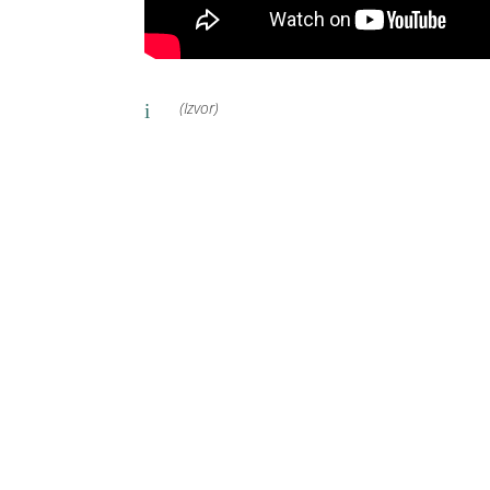
(Izvor)
i