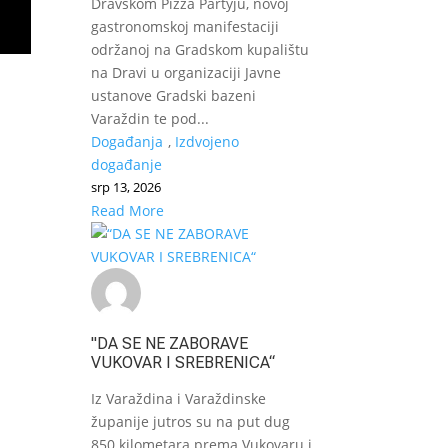
Dravskom Pizza Partyju, novoj
gastronomskoj manifestaciji
održanoj na Gradskom kupalištu
na Dravi u organizaciji Javne
ustanove Gradski bazeni
Varaždin te pod...
Događanja
,
Izdvojeno
događanje
srp 13, 2026
Read More
"DA SE NE ZABORAVE
VUKOVAR I SREBRENICA“
Iz Varaždina i Varaždinske
županije jutros su na put dug
850 kilometara prema Vukovaru i