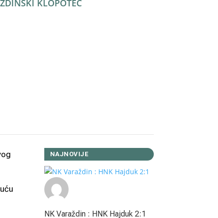
ŽDINSKI KLOPOTEC
Facebook
Twitter
WhatsApp
Viber
LinkedIn
Copy
Link
Reddit
vog
NAJNOVIJE
kuću
NK Varaždin : HNK Hajduk 2:1