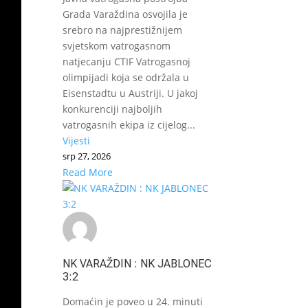
Grada Varaždina osvojila je
srebro na najprestižnijem
svjetskom vatrogasnom
natjecanju CTIF Vatrogasnoj
olimpijadi koja se održala u
Eisenstadtu u Austriji. U jakoj
konkurenciji najboljih
vatrogasnih ekipa iz cijelog...
Vijesti
srp 27, 2026
Read More
NK VARAŽDIN : NK JABLONEC
3:2
Domaćin je poveo u 24. minuti