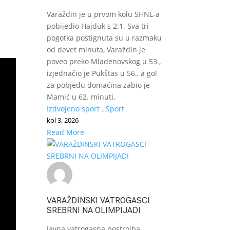
Varaždin je u prvom kolu SHNL-a
pobijedio Hajduk s 2:1. Sva tri
pogotka postignuta su u razmaku
od devet minuta, Varaždin je
poveo preko Mladenovskog u 53.,
izjednačio je Pukštas u 56., a gol
za pobjedu domaćina zabio je
Mamić u 62. minuti.
Izdvojeno sport
,
Sport
kol 3, 2026
Read More
VARAŽDINSKI VATROGASCI
SREBRNI NA OLIMPIJADI
Javna vatrogasna postrojba