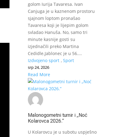
golom Iurija Tavaresa. Ivan
Canjuga je u kaznenom prostoru
sjajnom loptom pronašao
Tavaresa koji je lijepim golom
svladao Hanuša. No, samo tri
minute kasnije gosti su
izjednačili preko Martina
Cedidle.Jablonec je u 56....
Izdvojeno sport
,
Sport
srp 24, 2026
Read More
Malonogometni turnir i „Noć
Kolarovca 2026.“
U Kolarovcu je u subotu uspješno