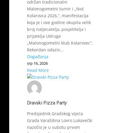
održan tradicionalni
Malonogometni turnir i „Noć
Kolarovca 2026.“, manifestacija
koja je i ove godine okupila velik
broj natjecatelja, posjetitelja i
prijatelja Udruge
„Malonogometni klub Kolarovec“.
Rekordan odaziv...
Događanja
srp 16, 2026
Read More
Dravski Pizza Party
Predsjednik Gradskog vijeća
Grada Varaždina Lovro Lukavečki
nazočio je u subotu prvom