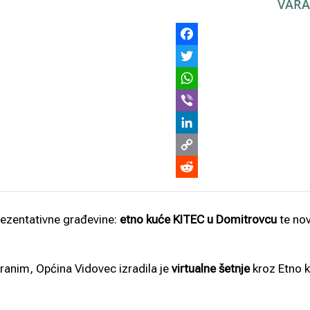
VARA
rezentativne građevine:
etno kuće KITEC u Domitrovcu
te no
iranim, Općina Vidovec izradila je
virtualne šetnje
kroz Etno 