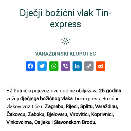
Dječji božićni vlak Tin-
express
VARAŽDINSKI KLOPOTEC
Facebook
Twitter
WhatsApp
Viber
LinkedIn
Copy
Reddi
Link
HŽ Putnički prijevoz ove godine obilježava
25 godina
vožnji
dječjega božićnog vlaka
Tin-express. Božićni
vlakovi vozit će u
Zagrebu, Rijeci, Splitu, Varaždinu,
Čakovcu, Zaboku, Bjelovaru, Virovitici, Koprivnici,
Vinkovcima, Osijeku i Slavonskom Brodu.