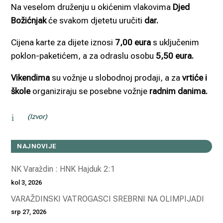
Na veselom druženju u okićenim vlakovima
Djed
Božićnjak
će svakom djetetu uručiti
dar.
Cijena karte za dijete iznosi
7,00 eura
s uključenim
poklon-paketićem, a za odraslu osobu
5,50 eura.
Vikendima
su vožnje u slobodnoj prodaji, a za
vrtiće i
škole
organiziraju se posebne vožnje
radnim danima.
i
(Izvor)
NAJNOVIJE
NK Varaždin : HNK Hajduk 2:1
kol 3, 2026
VARAŽDINSKI VATROGASCI SREBRNI NA OLIMPIJADI
srp 27, 2026