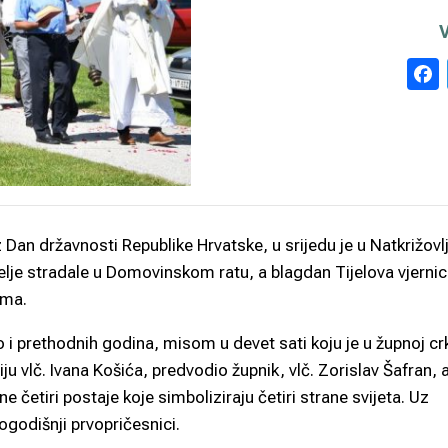
an državnosti Republike Hrvatske, u srijedu je u Natkrižovl
je stradale u Domovinskom ratu, a blagdan Tijelova vjernic
ama.
ao i prethodnih godina, misom u devet sati koju je u župnoj cr
u vlč. Ivana Košića, predvodio župnik, vlč. Zorislav Šafran, 
e četiri postaje koje simboliziraju četiri strane svijeta. Uz
ogodišnji prvopričesnici.