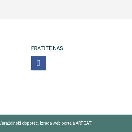
PRATITE NAS
araždinski klopotec, Izrada web portala
ARTCAT
.