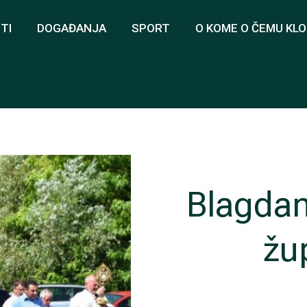
TI
DOGAĐANJA
SPORT
O KOME O ČEMU KL
Blagdan
žup