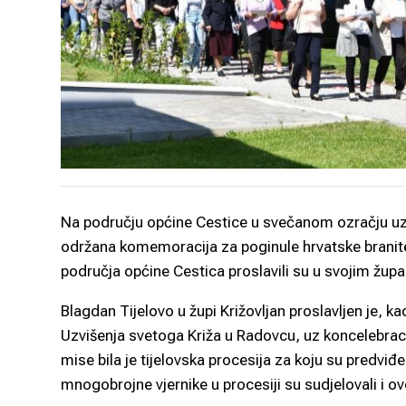
Na području općine Cestice u svečanom ozračju uz D
održana komemoracija za poginule hrvatske branitel
područja općine Cestica proslavili su u svojim žup
Blagdan Tijelovo u župi Križovljan proslavljen je, k
Uzvišenja svetoga Križa u Radovcu, uz koncelebracij
mise bila je tijelovska procesija za koju su predviđen
mnogobrojne vjernike u procesiji su sudjelovali i ov