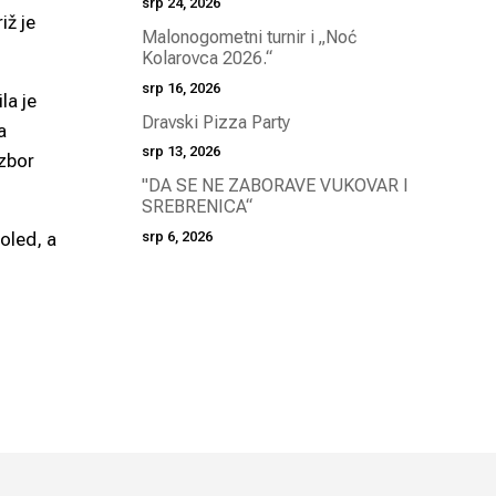
srp 24, 2026
iž je
Malonogometni turnir i „Noć
Kolarovca 2026.“
srp 16, 2026
la je
Dravski Pizza Party
a
srp 13, 2026
 zbor
"DA SE NE ZABORAVE VUKOVAR I
SREBRENICA“
srp 6, 2026
doled, a