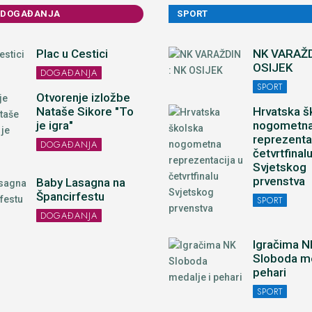
 DOGAĐANJA
SPORT
Plac u Cestici
NK VARAŽD
OSIJEK
DOGAĐANJA
SPORT
Otvorenje izložbe
Nataše Sikore "To
Hrvatska š
je igra"
nogometn
reprezenta
DOGAĐANJA
četvrtfinal
Svjetskog
prvenstva
Baby Lasagna na
Špancirfestu
SPORT
DOGAĐANJA
Igračima N
Sloboda me
pehari
SPORT