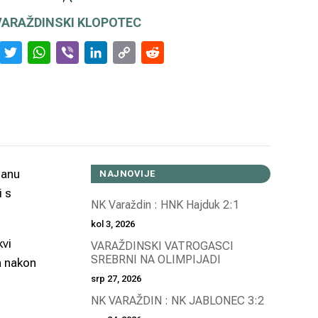
VARAŽDINSKI KLOPOTEC
Facebook
Twitter
WhatsApp
Viber
LinkedIn
Copy
Reddit
Link
janu
NAJNOVIJE
i s
NK Varaždin : HNK Hajduk 2:1
kol 3, 2026
kvi
VARAŽDINSKI VATROGASCI
SREBRNI NA OLIMPIJADI
a nakon
srp 27, 2026
NK VARAŽDIN : NK JABLONEC 3:2