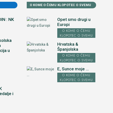
O KOME O ČEMU KLOPOTEC O SVEMU
IN : NK
Opet smo drugi u
Europi
O KOME O ČEMU
KLOPOTEC O SVEMU
kolska
Hrvatska &
a
Španjolska
cija u
u
O KOME O ČEMU
KLOPOTEC O SVEMU
E, Sunce moje ...
O KOME O ČEMU
KLOPOTEC O SVEMU
K
dalje i