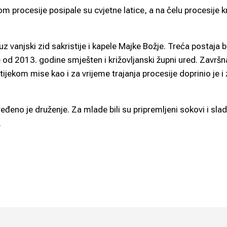
om procesije posipale su cvjetne latice, a na čelu procesije kr
z vanjski zid sakristije i kapele Majke Božje. Treća postaja bi
 od 2013. godine smješten i križovljanski župni ured. Završn
tijekom mise kao i za vrijeme trajanja procesije doprinio je i
eđeno je druženje. Za mlade bili su pripremljeni sokovi i sla
.