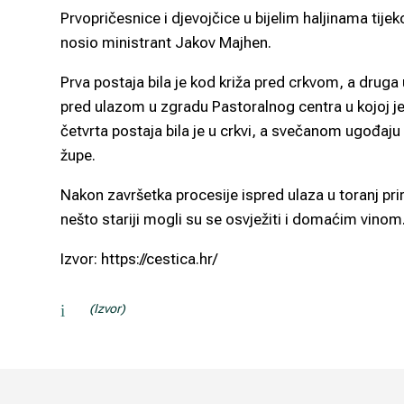
Prvopričesnice i djevojčice u bijelim haljinama tijek
nosio ministrant Jakov Majhen.
Prva postaja bila je kod križa pred crkvom, a druga u
pred ulazom u zgradu Pastoralnog centra u kojoj je
četvrta postaja bila je u crkvi, a svečanom ugođaju 
župe.
Nakon završetka procesije ispred ulaza u toranj prir
nešto stariji mogli su se osvježiti i domaćim vinom
Izvor: https://cestica.hr/
i
(Izvor)