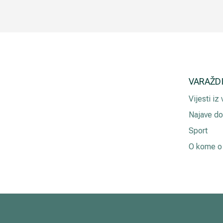
VARAŽD
Vijesti iz
Najave do
Sport
O kome o