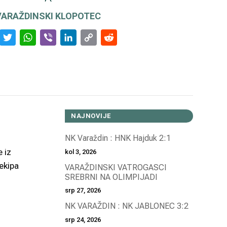
VARAŽDINSKI KLOPOTEC
Facebook
Twitter
WhatsApp
Viber
LinkedIn
Copy
Reddit
Link
NAJNOVIJE
NK Varaždin : HNK Hajduk 2:1
 iz
kol 3, 2026
ekipa
VARAŽDINSKI VATROGASCI
SREBRNI NA OLIMPIJADI
srp 27, 2026
NK VARAŽDIN : NK JABLONEC 3:2
srp 24, 2026