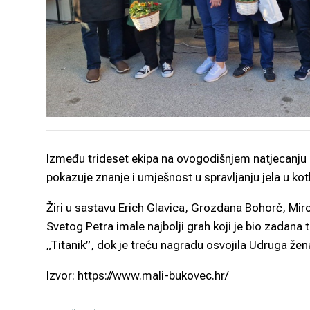
Između trideset ekipa na ovogodišnjem natjecanju 
pokazuje znanje i umješnost u spravljanju jela u ko
Žiri u sastavu Erich Glavica, Grozdana Bohorč, Miro
Svetog Petra imale najbolji grah koji je bio zadana
„Titanik”, dok je treću nagradu osvojila Udruga že
Izvor: https://www.mali-bukovec.hr/