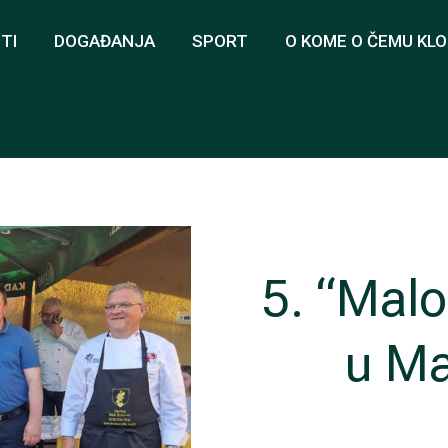
TI
DOGAĐANJA
SPORT
O KOME O ČEMU KL
5. “Malo
u M