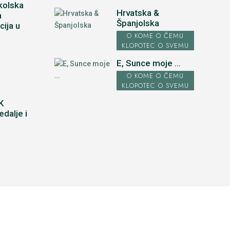
kolska
Hrvatska &
a
Španjolska
cija u
u
O KOME O ČEMU
KLOPOTEC O SVEMU
E, Sunce moje ...
O KOME O ČEMU
KLOPOTEC O SVEMU
K
dalje i