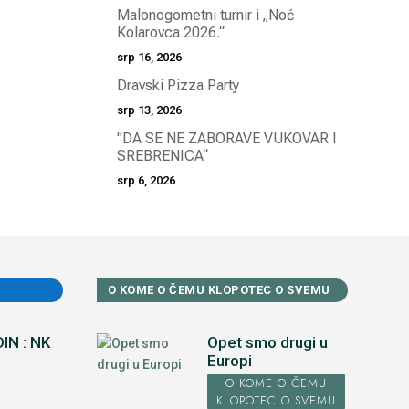
Malonogometni turnir i „Noć
Kolarovca 2026.“
srp 16, 2026
Dravski Pizza Party
srp 13, 2026
"DA SE NE ZABORAVE VUKOVAR I
SREBRENICA“
srp 6, 2026
O KOME O ČEMU KLOPOTEC O SVEMU
IN : NK
Opet smo drugi u
Europi
O KOME O ČEMU
KLOPOTEC O SVEMU