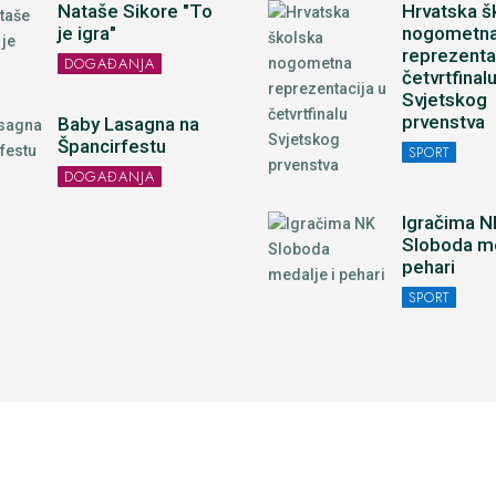
Nataše Sikore "To
Hrvatska š
je igra"
nogometn
reprezenta
DOGAĐANJA
četvrtfinal
Svjetskog
prvenstva
Baby Lasagna na
Špancirfestu
SPORT
DOGAĐANJA
Igračima N
Sloboda me
pehari
SPORT