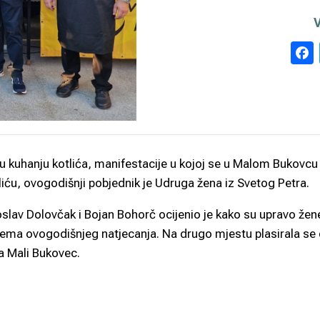
u kuhanju kotlića, manifestacije u kojoj se u Malom Bukovcu
tliću, ovogodišnji pobjednik je Udruga žena iz Svetog Petra.
slav Dolovčak i Bojan Bohorč ocijenio je kako su upravo žene
 tema ovogodišnjeg natjecanja. Na drugo mjestu plasirala se 
na Mali Bukovec.