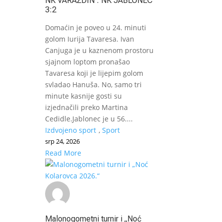
NK VARAŽDIN : NK JABLONEC
3:2
Domaćin je poveo u 24. minuti
golom Iurija Tavaresa. Ivan
Canjuga je u kaznenom prostoru
sjajnom loptom pronašao
Tavaresa koji je lijepim golom
svladao Hanuša. No, samo tri
minute kasnije gosti su
izjednačili preko Martina
Cedidle.Jablonec je u 56....
Izdvojeno sport
,
Sport
srp 24, 2026
Read More
Malonogometni turnir i „Noć