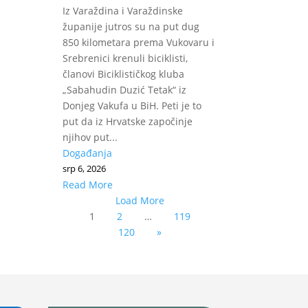
Iz Varaždina i Varaždinske
županije jutros su na put dug
850 kilometara prema Vukovaru i
Srebrenici krenuli biciklisti,
članovi Biciklističkog kluba
„Sabahudin Duzić Tetak“ iz
Donjeg Vakufa u BiH. Peti je to
put da iz Hrvatske započinje
njihov put...
Događanja
srp 6, 2026
Read More
Load More
1
2
…
119
120
»