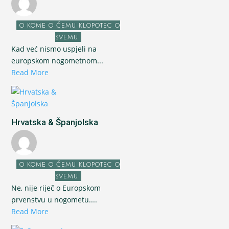
O KOME O ČEMU KLOPOTEC O
SVEMU
Kad već nismo uspjeli na
europskom nogometnom...
Read More
Hrvatska & Španjolska
O KOME O ČEMU KLOPOTEC O
SVEMU
Ne, nije riječ o Europskom
prvenstvu u nogometu....
Read More