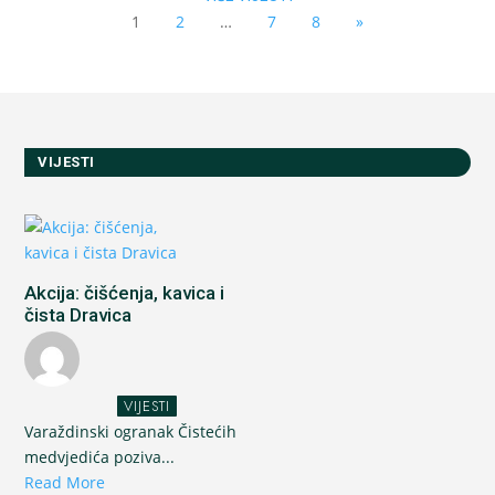
1
2
…
7
8
»
VIJESTI
Akcija: čišćenja, kavica i
čista Dravica
VIJESTI
Varaždinski ogranak Čistećih
medvjedića poziva...
Read More