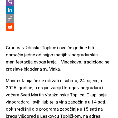
WhatsApp
Viber
LinkedIn
Copy
Link
Reddit
Grad Varaždinske Toplice i ove će godine biti
domaćin jedne od najpoznatijih vinogradarskih
manifestacija ovoga kraja – Vincekova, tradicionalne
proslave blagdana sv. Vinka.
Manifestacija će se održati u subotu, 24. siječnja
2026. godine, u organizaciji Udruge vinogradara i
voćara Sveti Martin Varaždinske Toplice. Okupljanje
vinogradara i svih ljubitelja vina započinje u 14 sati,
dok središnji dio programa započinje u 15 sati na
bregu Višograd u Leskovcu Topličkom, na adresi