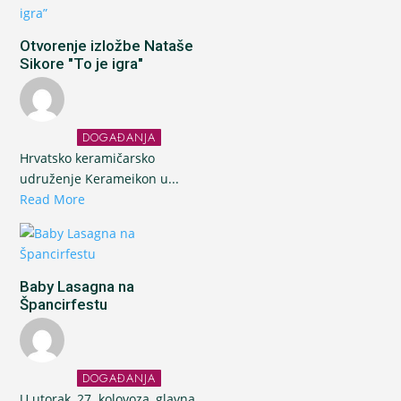
Otvorenje izložbe Nataše
Sikore "To je igra"
DOGAĐANJA
Hrvatsko keramičarsko
udruženje Kerameikon u...
Read More
Baby Lasagna na
Špancirfestu
DOGAĐANJA
U utorak, 27. kolovoza, glavna