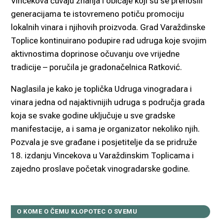
Vincekova čuvaju znanja i običaje koji su se prenosili
generacijama te istovremeno potiču promociju
lokalnih vinara i njihovih proizvoda. Grad Varaždinske
Toplice kontinuirano podupire rad udruga koje svojim
aktivnostima doprinose očuvanju ove vrijedne
tradicije – poručila je gradonačelnica Ratković.
Naglasila je kako je toplička Udruga vinogradara i
vinara jedna od najaktivnijih udruga s područja grada
koja se svake godine uključuje u sve gradske
manifestacije, a i sama je organizator nekoliko njih.
Pozvala je sve građane i posjetitelje da se pridruže
18. izdanju Vincekova u Varaždinskim Toplicama i
zajedno proslave početak vinogradarske godine.
O KOME O ČEMU KLOPOTEC O SVEMU