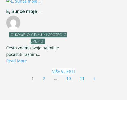
E, Sunce moje ...
O KOME O ČEMU KLOPOTEC O
SVEMU
Često znamo svoje najmilije
počastiti raznim...
Read More
VIŠE VIJESTI
1
2
…
10
11
»