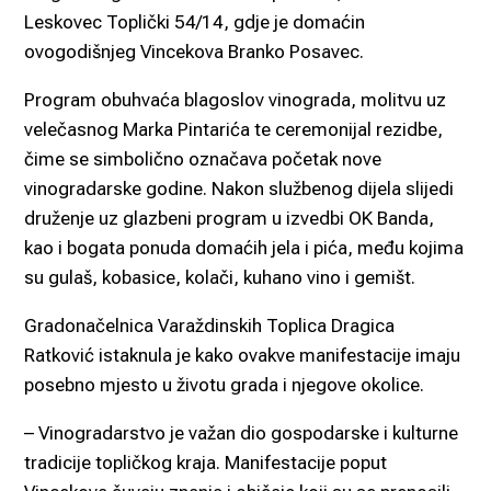
Leskovec Toplički 54/14, gdje je domaćin
ovogodišnjeg Vincekova Branko Posavec.
Program obuhvaća blagoslov vinograda, molitvu uz
velečasnog Marka Pintarića te ceremonijal rezidbe,
čime se simbolično označava početak nove
vinogradarske godine. Nakon službenog dijela slijedi
druženje uz glazbeni program u izvedbi OK Banda,
kao i bogata ponuda domaćih jela i pića, među kojima
su gulaš, kobasice, kolači, kuhano vino i gemišt.
Gradonačelnica Varaždinskih Toplica Dragica
Ratković istaknula je kako ovakve manifestacije imaju
posebno mjesto u životu grada i njegove okolice.
– Vinogradarstvo je važan dio gospodarske i kulturne
tradicije topličkog kraja. Manifestacije poput