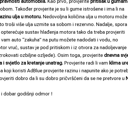
spravnosti automobila.
Kao prvo, provjerite
pritisak u gumam
sobom. Također provjerite je su li gume istrošene i ima li na
razinu ulja u motoru.
Nedovoljna količina ulja u motoru može
o troši više ulja uzmite sa sobom i rezervno. Nadalje, spora
opterećuje sustav hlađenja motora tako da treba provjeriti
 vam auto “zakuha” na putu možete nadodati i vodu, no
tor vruć, sustav je pod pritiskom i iz otvora za nadoljevanje
zrokovati ozbiljne ozljede). Osim toga, provjerite
dnevna svje
 i svjetlo za kretanje unatrag.
Provjerite radi li vam
klima ur
a koji koristi AdBlue provjerite razinu i napunite ako je potre
ovjeriti dobro da li su dobro pričvršćeni da se ne pretvore u
N
 i dobar godišnji odmor !