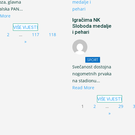
oza, glavna
valska PAN...
 More
Igračima NK
Sloboda medalje
VIŠE VIJESTI
i pehari
2
…
117
118
»
SPORT
Svečanost dostojna
nogometnih prvaka
na stadionu...
Read More
VIŠE VIJESTI
1
2
…
29
»