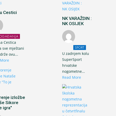
u Cestici
NK VARAŽDIN :
NK OSIJEK
OGAĐANJA
a Cestica
SPORT
a sve mještani
U zadnjem kolu
drže ovu...
SuperSport
 More
hrvatske
nogometne...
Read More
renje izložbe
še Sikore
e igra"