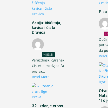
Plac 
Akcija: čišćenja,
kavica i čista
Dravica
D
Općin
poziv
da po
VIJESTI
Read
Varaždinski ogranak
Čistećih medvjedića
poziva...
Read More
Otvo
Nata
"To j
32. izdanje cross