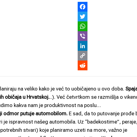
laniraju na veliko kako je već to uobičajeno u ovo doba.
Spaj
h običaja u Hrvatskoj.
..). Već četvrtkom se razmišlja o viken
udimo kakva nam je produktivnost na poslu…
ji odmor putuje automobilom.
E sad, da to putovanje prođe 
ari je ispravnost našeg automobila. Uz “badekostime”, peraje
potrebnih stvari) koje planiramo uzeti na more, važno je