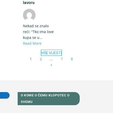
lavoru
Nekad se znalo
reći: "Tko ima love
kupa se u...
Read More
VIŠE VIJESTI
1
2
…
7
8
»
O KOME O ČEMU KLOPOTEC O
SVEMU