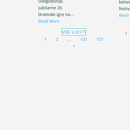
Ovogodišnje,
kolov
jubilarne 20.
festi
Dramske igre na...
Read
Read More
VIŠE VIJESTI
1
1
2
…
102
103
»