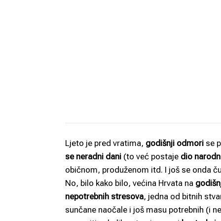
Ljeto je pred vratima,
godišnji odmori
se p
se neradni dani
(to već postaje
dio narodni
običnom, produženom itd. I još se onda č
No, bilo kako bilo, većina Hrvata na
godišn
nepotrebnih stresova
, jedna od bitnih stv
sunčane naočale i još masu potrebnih (i ne