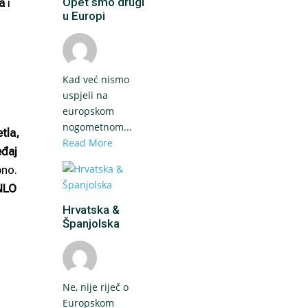
Opet smo drugi
a
i
u Europi
Kad već nismo
uspjeli na
europskom
nogometnom...
tla,
Read More
eđaj
bno.
LO
Hrvatska &
Španjolska
Ne, nije riječ o
Europskom