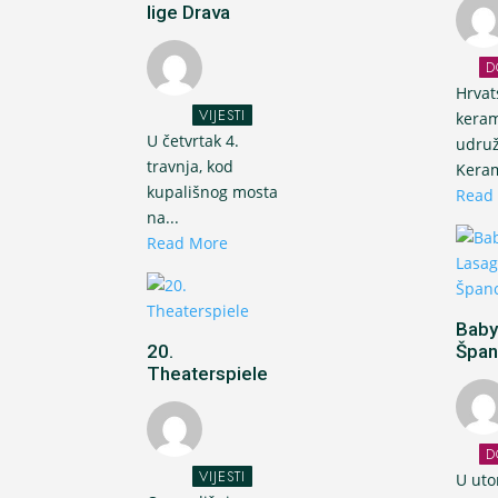
lige Drava
D
Hrvat
VIJESTI
keram
U četvrtak 4.
udru
travnja, kod
Keram
kupališnog mosta
Read
na...
Read More
Baby
20.
Špan
Theaterspiele
D
VIJESTI
U uto