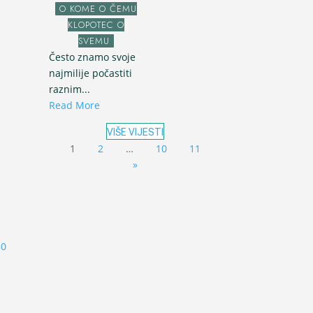
O KOME O ČEMU
KLOPOTEC O
SVEMU
Često znamo svoje
najmilije počastiti
raznim...
Read More
VIŠE VIJESTI
1
2
…
10
11
»
30