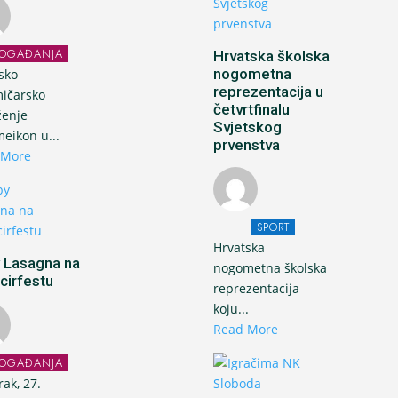
OGAĐANJA
Hrvatska školska
nogometna
sko
reprezentacija u
ičarsko
četvrtfinalu
ženje
Svjetskog
eikon u...
prvenstva
 More
SPORT
Hrvatska
 Lasagna na
nogometna školska
cirfestu
reprezentacija
koju...
Read More
OGAĐANJA
rak, 27.