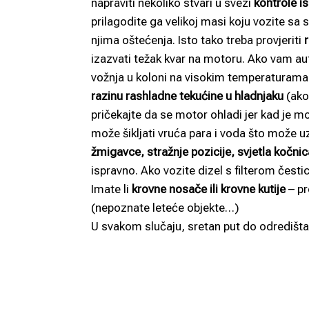
napraviti nekoliko stvari u svezi
kontrole i
prilagodite ga velikoj masi koju vozite sa 
njima oštećenja. Isto tako treba provjeriti
izazvati težak kvar na motoru. Ako vam aut
vožnja u koloni na visokim temperaturama 
razinu rashladne tekućine u hladnjaku
(ako
pričekajte da se motor ohladi jer kad je mo
može šikljati vruća para i voda što može u
žmigavce, stražnje pozicije, svjetla kočnica
ispravno. Ako vozite dizel s filterom čestic
Imate li
krovne nosače ili krovne kutije
– pr
(nepoznate leteće objekte…)
U svakom slučaju, sretan put do odredišta