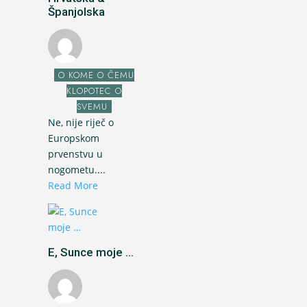
Španjolska
O KOME O ČEMU
KLOPOTEC O
SVEMU
Ne, nije riječ o
Europskom
prvenstvu u
nogometu....
Read More
E, Sunce moje ...