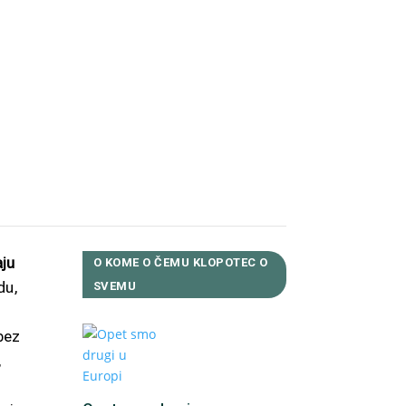
Facebook
Twitter
WhatsApp
Viber
LinkedIn
Copy
Link
Reddit
aju
O KOME O ČEMU KLOPOTEC O
du,
SVEMU
bez
,