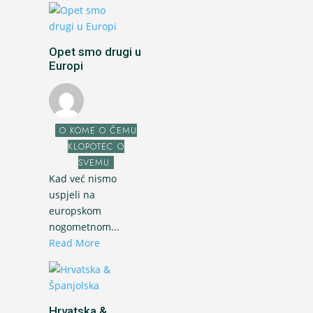
Opet smo drugi u
Europi
O KOME O ČEMU
KLOPOTEC O
SVEMU
Kad već nismo
uspjeli na
europskom
nogometnom...
Read More
Hrvatska &