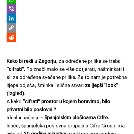
Twitter
WhatsApp
Viber
LinkedIn
Copy
Link
Reddit
Kako bi rekli u Zagorju
, za određene prilike se treba
“cifrati”.
To znači malo se više dotjerati, našminkati i
sl. za određene svečane prilike. Za to nam je potrebna
lijepa odjeća, šminka i slične stvari
za ljepši “look”
(izgled).
A kako
“cifrati” prostor u kojem boravimo, bilo
privatni bilo poslovni ?
Idealni način je –
španjolskim pločicama Cifre.
Inače, španjolska poslovna grupacija Cifre Group ima
više od
30 godina iskustva
u sektoru proizvodnje