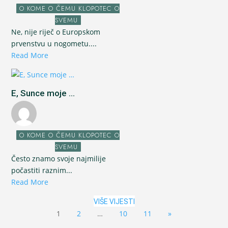
O KOME O ČEMU KLOPOTEC O
SVEMU
Ne, nije riječ o Europskom
prvenstvu u nogometu....
Read More
E, Sunce moje ...
O KOME O ČEMU KLOPOTEC O
SVEMU
Često znamo svoje najmilije
počastiti raznim...
Read More
VIŠE VIJESTI
1
2
…
10
11
»