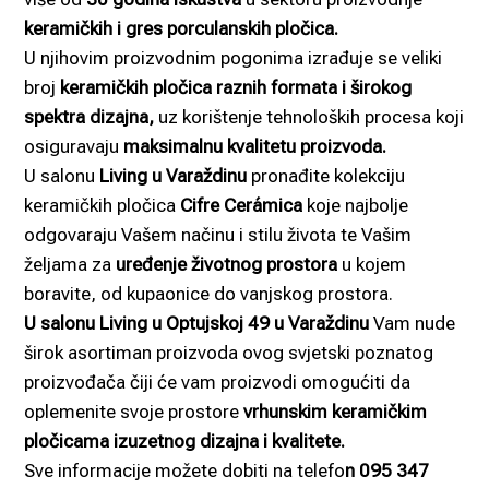
keramičkih i gres porculanskih pločica.
U njihovim proizvodnim pogonima izrađuje se veliki
broj
keramičkih pločica raznih formata i širokog
spektra dizajna,
uz korištenje tehnoloških procesa koji
osiguravaju
maksimalnu kvalitetu proizvoda.
U salonu
Living u Varaždinu
pronađite kolekciju
keramičkih pločica
Cifre Cerámica
koje najbolje
odgovaraju Vašem načinu i stilu života te Vašim
željama za
uređenje životnog prostora
u kojem
boravite, od kupaonice do vanjskog prostora.
U salonu Living u Optujskoj 49 u Varaždinu
Vam nude
širok asortiman proizvoda ovog svjetski poznatog
proizvođača čiji će vam proizvodi omogućiti da
oplemenite svoje prostore
vrhunskim keramičkim
pločicama izuzetnog dizajna i kvalitete.
Sve informacije možete dobiti na telefo
n 095 347