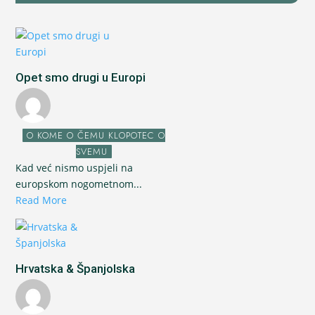
Opet smo drugi u Europi
O KOME O ČEMU KLOPOTEC O
SVEMU
Kad već nismo uspjeli na
europskom nogometnom...
Read More
Hrvatska & Španjolska