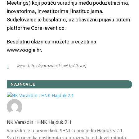
Meetings) koji potiču suradnju među poduzetnicima,
inovatorima, investitorima i institucijama.
Sudjelovanje je besplatno, uz obaveznu prijavu putem
platforme Core-event.co.
Besplatnu ulaznicu možete preuzeti na
www.voogle.hr.
Izvor: https://varazdinski.net.hr/ (Izvor)
i
NAJNOVIJE
NK Varaždin : HNK Hajduk 2:1
Varaždin je u prvom kolu SHNL-a pobijedio Hajduk s 2:1.
Sva tri pogotka postignuta su u razmaku od devet minuta,