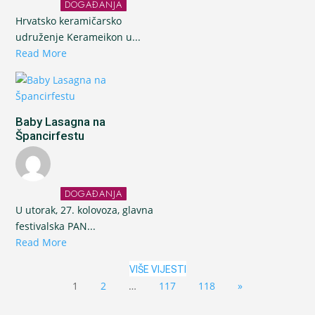
DOGAĐANJA
Hrvatsko keramičarsko
udruženje Kerameikon u...
Read More
Baby Lasagna na
Špancirfestu
DOGAĐANJA
U utorak, 27. kolovoza, glavna
festivalska PAN...
Read More
VIŠE VIJESTI
1
2
…
117
118
»