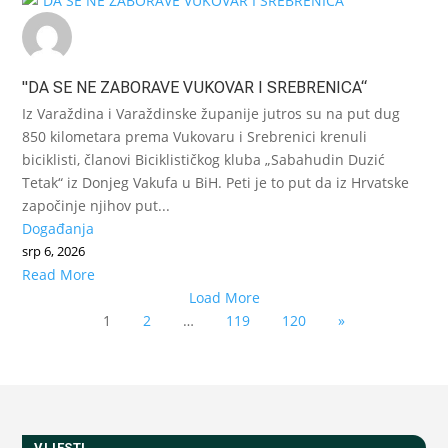
"DA SE NE ZABORAVE VUKOVAR I SREBRENICA“
Iz Varaždina i Varaždinske županije jutros su na put dug
850 kilometara prema Vukovaru i Srebrenici krenuli
biciklisti, članovi Biciklističkog kluba „Sabahudin Duzić
Tetak“ iz Donjeg Vakufa u BiH. Peti je to put da iz Hrvatske
započinje njihov put...
Događanja
srp 6, 2026
Read More
Load More
1
2
…
119
120
»
VIJESTI