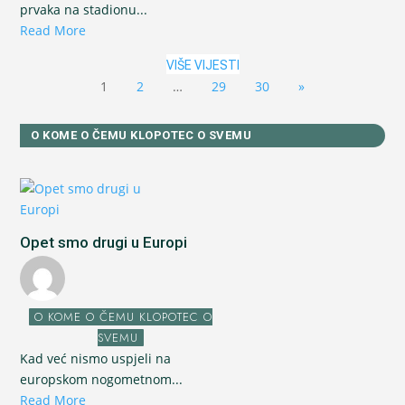
prvaka na stadionu...
Read More
VIŠE VIJESTI
1
2
…
29
30
»
O KOME O ČEMU KLOPOTEC O SVEMU
Opet smo drugi u Europi
O KOME O ČEMU KLOPOTEC O
SVEMU
Kad već nismo uspjeli na
europskom nogometnom...
Read More