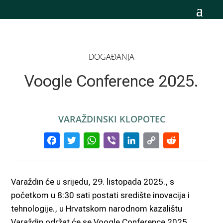
DOGAĐANJA
Voogle Conference 2025.
VARAŽDINSKI KLOPOTEC
Facebook
Twitter
WhatsApp
Viber
LinkedIn
Copy
Reddi
Link
Varaždin će u srijedu, 29. listopada 2025., s
početkom u 8:30 sati postati središte inovacija i
tehnologije., u Hrvatskom narodnom kazalištu
Varaždin održat će se Voogle Conference 2025.