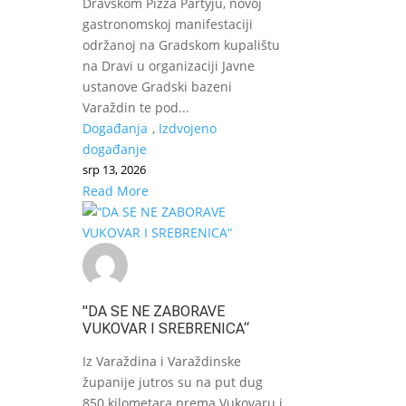
Dravskom Pizza Partyju, novoj
gastronomskoj manifestaciji
održanoj na Gradskom kupalištu
na Dravi u organizaciji Javne
ustanove Gradski bazeni
Varaždin te pod...
Događanja
,
Izdvojeno
događanje
srp 13, 2026
Read More
"DA SE NE ZABORAVE
VUKOVAR I SREBRENICA“
Iz Varaždina i Varaždinske
županije jutros su na put dug
850 kilometara prema Vukovaru i