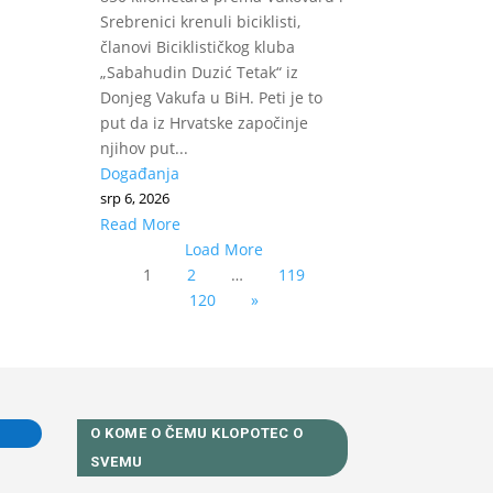
Srebrenici krenuli biciklisti,
članovi Biciklističkog kluba
„Sabahudin Duzić Tetak“ iz
Donjeg Vakufa u BiH. Peti je to
put da iz Hrvatske započinje
njihov put...
Događanja
srp 6, 2026
Read More
Load More
1
2
…
119
120
»
O KOME O ČEMU KLOPOTEC O
SVEMU