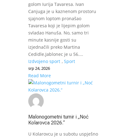
golom Iurija Tavaresa. Ivan
Canjuga je u kaznenom prostoru
sjajnom loptom pronašao
Tavaresa koji je lijepim golom
svladao Hanuša. No, samo tri
minute kasnije gosti su
izjednačili preko Martina
Cedidle.Jablonec je u 56....
Izdvojeno sport
,
Sport
srp 24, 2026
Read More
Malonogometni turnir i „Noć
Kolarovca 2026.“
U Kolarovcu je u subotu uspješno