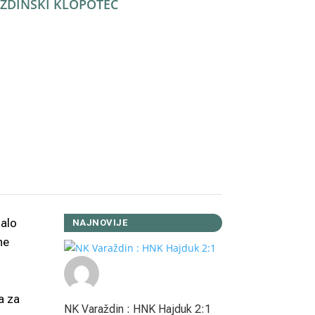
ŽDINSKI KLOPOTEC
Facebook
Twitter
WhatsApp
Viber
LinkedIn
Copy
Link
Reddit
malo
NAJNOVIJE
ne
0
a za
NK Varaždin : HNK Hajduk 2:1