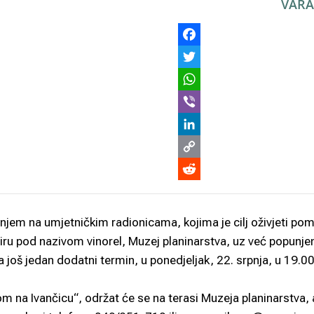
VARA
njem na umjetničkim radionicama, kojima je cilj oživjeti po
piru pod nazivom vinorel, Muzej planinarstva, uz već popunje
za još jedan dodatni termin, u ponedjeljak, 22. srpnja, u 19.0
m na Ivančicu“, održat će se na terasi Muzeja planinarstva, 