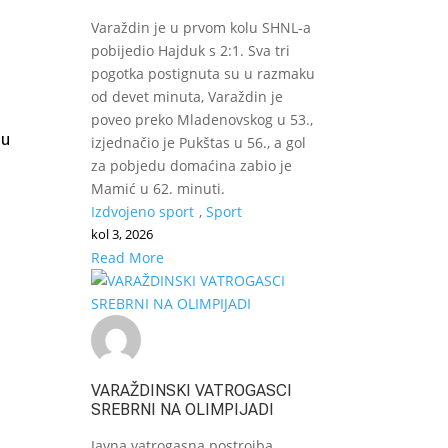
Varaždin je u prvom kolu SHNL-a
pobijedio Hajduk s 2:1. Sva tri
pogotka postignuta su u razmaku
od devet minuta, Varaždin je
poveo preko Mladenovskog u 53.,
 u
izjednačio je Pukštas u 56., a gol
za pobjedu domaćina zabio je
Mamić u 62. minuti.
Izdvojeno sport
,
Sport
kol 3, 2026
Read More
VARAŽDINSKI VATROGASCI
SREBRNI NA OLIMPIJADI
Javna vatrogasna postrojba