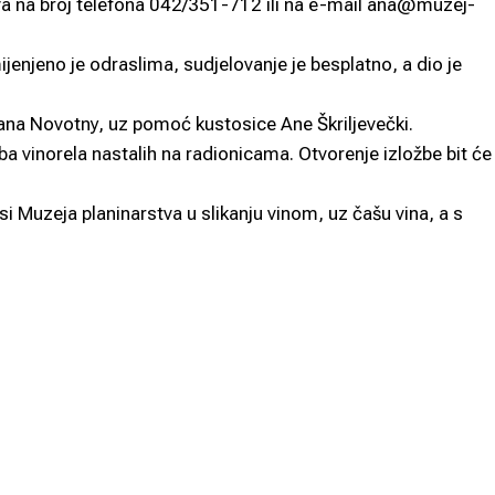
va na broj telefona 042/351-712 ili na e-mail ana@muzej-
jenjeno je odraslima, sudjelovanje je besplatno, a dio je
ana Novotny, uz pomoć kustosice Ane Škriljevečki.
ba vinorela nastalih na radionicama. Otvorenje izložbe bit će
rasi Muzeja planinarstva u slikanju vinom, uz čašu vina, a s