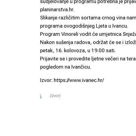
sudjelovanje u programu potrebna je prija
planinarstva.hr.
Slikanje različitim sortama crnog vina nami
programa ovogodišnjeg Ljeta u Ivancu.
Program Vinoreli vodit će umjetnica Snjež
Nakon sušenja radova, održat će se i izlož
petak, 16. kolovoza, u 19.00 sati.
Prijavite se i provedite ljetne večeri na te
pogledom na Ivančicu.
Izvor: https://www.ivanec.hr/
(Izvor)
i