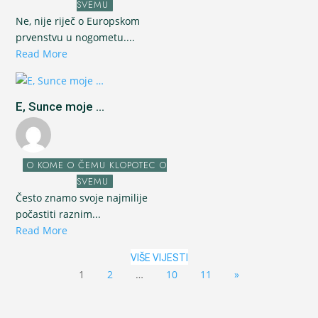
SVEMU
Ne, nije riječ o Europskom
prvenstvu u nogometu....
Read More
E, Sunce moje ...
O KOME O ČEMU KLOPOTEC O
SVEMU
Često znamo svoje najmilije
počastiti raznim...
Read More
VIŠE VIJESTI
1
2
…
10
11
»