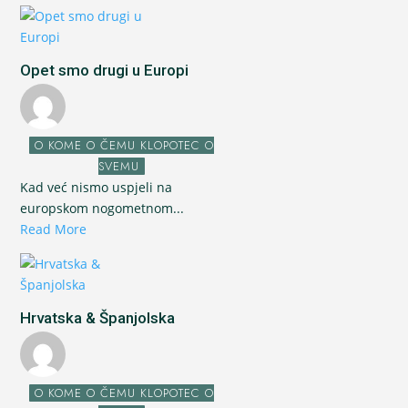
Opet smo drugi u Europi
O KOME O ČEMU KLOPOTEC O
SVEMU
Kad već nismo uspjeli na
europskom nogometnom...
Read More
Hrvatska & Španjolska
O KOME O ČEMU KLOPOTEC O