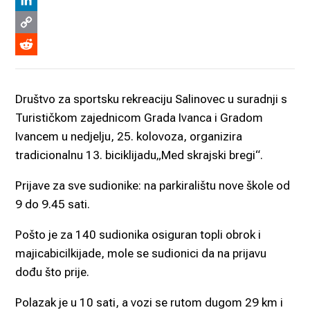
Viber
LinkedIn
Copy
Link
Reddit
Društvo za sportsku rekreaciju Salinovec u suradnji s
Turističkom zajednicom Grada Ivanca i Gradom
Ivancem u nedjelju, 25. kolovoza, organizira
tradicionalnu 13. biciklijadu„Med skrajski bregi“.
Prijave za sve sudionike: na parkiralištu nove škole od
9 do 9.45 sati.
Pošto je za 140 sudionika osiguran topli obrok i
majicabicilkijade, mole se sudionici da na prijavu
dođu što prije.
Polazak je u 10 sati, a vozi se rutom dugom 29 km i