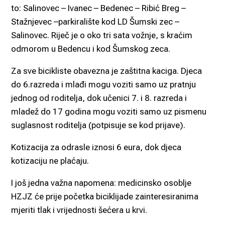
to: Salinovec – Ivanec – Bedenec – Ribić Breg –
Stažnjevec –parkiralište kod LD Šumski zec –
Salinovec. Riječ je o oko tri sata vožnje, s kraćim
odmorom u Bedencu i kod Šumskog zeca.
Za sve bicikliste obavezna je zaštitna kaciga. Djeca
do 6.razreda i mlađi mogu voziti samo uz pratnju
jednog od roditelja, dok učenici 7. i 8. razreda i
mladež do 17 godina mogu voziti samo uz pismenu
suglasnost roditelja (potpisuje se kod prijave).
Kotizacija za odrasle iznosi 6 eura, dok djeca
kotizaciju ne plaćaju.​
I još jedna važna napomena: medicinsko osoblje
HZJZ će prije početka biciklijade zainteresiranima
mjeriti tlak i vrijednosti šećera u krvi.