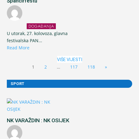
Špancirfestu
DOGAĐANJA
U utorak, 27. kolovoza, glavna
festivalska PAN...
Read More
VIŠE VIJESTI
1
2
…
117
118
»
SPORT
NK VARAŽDIN : NK OSIJEK