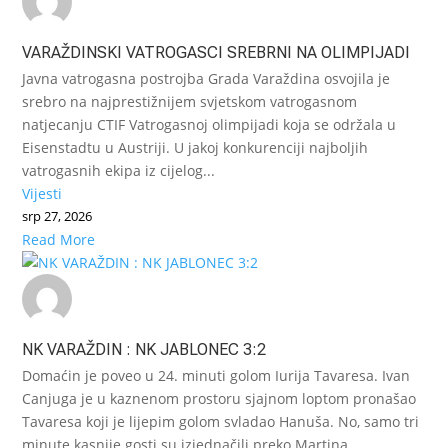
VARAŽDINSKI VATROGASCI SREBRNI NA OLIMPIJADI
Javna vatrogasna postrojba Grada Varaždina osvojila je
srebro na najprestižnijem svjetskom vatrogasnom
natjecanju CTIF Vatrogasnoj olimpijadi koja se održala u
Eisenstadtu u Austriji. U jakoj konkurenciji najboljih
vatrogasnih ekipa iz cijelog...
Vijesti
srp 27, 2026
Read More
NK VARAŽDIN : NK JABLONEC 3:2
Domaćin je poveo u 24. minuti golom Iurija Tavaresa. Ivan
Canjuga je u kaznenom prostoru sjajnom loptom pronašao
Tavaresa koji je lijepim golom svladao Hanuša. No, samo tri
minute kasnije gosti su izjednačili preko Martina