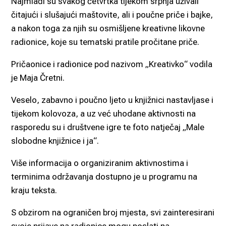
Najmlađi su svakog četvrtka tijekom srpnja uživali
čitajući i slušajući maštovite, ali i poučne priče i bajke,
a nakon toga za njih su osmišljene kreativne likovne
radionice, koje su tematski pratile pročitane priče.
Pričaonice i radionice pod nazivom „Kreativko“ vodila
je Maja Čretni.
Veselo, zabavno i poučno ljeto u knjižnici nastavljase i
tijekom kolovoza, a uz već uhodane aktivnosti na
rasporedu su i društvene igre te foto natječaj „Male
slobodne knjižnice i ja“.
Više informacija o organiziranim aktivnostima i
terminima održavanja dostupno je u programu na
kraju teksta.
S obzirom na ograničen broj mjesta, svi zainteresirani