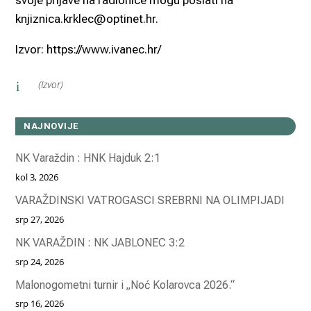
svoje prijave na radionice mogu poslati na
knjiznica.krklec@optinet.hr.
Izvor: https://www.ivanec.hr/
(Izvor)
i
NAJNOVIJE
NK Varaždin : HNK Hajduk 2:1
kol 3, 2026
VARAŽDINSKI VATROGASCI SREBRNI NA OLIMPIJADI
srp 27, 2026
NK VARAŽDIN : NK JABLONEC 3:2
srp 24, 2026
Malonogometni turnir i „Noć Kolarovca 2026.“
srp 16, 2026