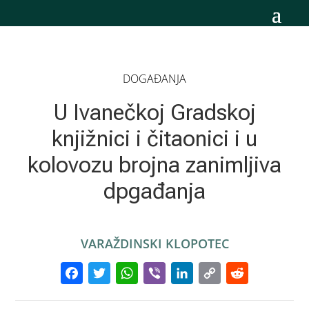
DOGAĐANJA
U Ivanečkoj Gradskoj
knjižnici i čitaonici i u
kolovozu brojna zanimljiva
dpgađanja
VARAŽDINSKI KLOPOTEC
Facebook
Twitter
WhatsApp
Viber
LinkedIn
Copy
Reddi
Link