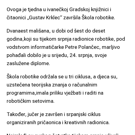
Ovoga je tjedna u ivanečkoj Gradskoj knjižnici i
čitaonici „Gustav Krklec“ završila Škola robotike.
Dvanaest mališana, u dobi od šest do deset
godina,koji su tijekom srpnja radionice robotike, pod
vodstvom informatičarke Petre Polančec, marljivo
pohađali dobilo je u srijedu, 24. srpnja, svoje
zaslužene diplome.
Škola robotike održala se u tri ciklusa, a djeca su,
uzstečena teorijska znanja o računalnim
programima,imala priliku vježbati i raditi na
robotičkim setovima.
Također, jučer je završen i srpanjski ciklus
organiziranih pričaonica i kreativnih radionica.