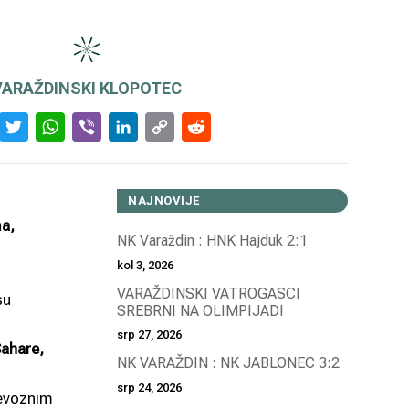
VARAŽDINSKI KLOPOTEC
Facebook
Twitter
WhatsApp
Viber
LinkedIn
Copy
Reddit
Link
NAJNOVIJE
a,
NK Varaždin : HNK Hajduk 2:1
kol 3, 2026
a
VARAŽDINSKI VATROGASCI
su
SREBRNI NA OLIMPIJADI
srp 27, 2026
ahare,
NK VARAŽDIN : NK JABLONEC 3:2
srp 24, 2026
jevoznim