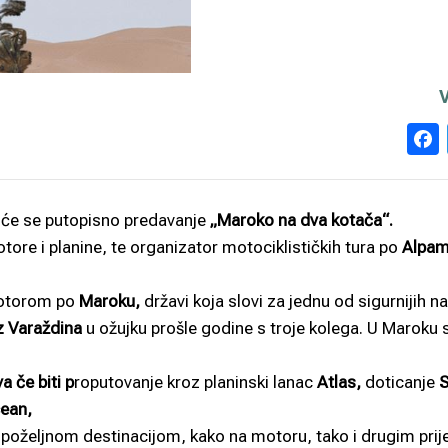
 će se putopisno predavanje
„Maroko na dva kotača“.
motore i planine, te organizator motociklističkih tura po
Alpam
torom po
Maroku,
državi koja slovi za jednu od sigurnijih n
z Varaždina
u ožujku prošle godine s troje kolega. U Maroku 
a če biti p
roputovanje kroz planinski lanac
Atlas,
doticanje
S
cean,
 poželjnom destinacijom, kako na motoru, tako i drugim pri