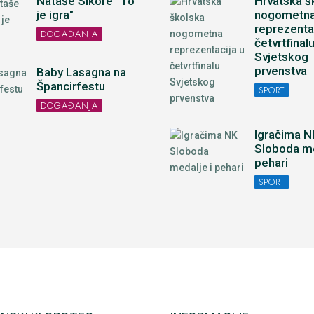
Nataše Sikore "To
Hrvatska š
je igra"
nogometn
reprezenta
DOGAĐANJA
četvrtfinal
Svjetskog
prvenstva
Baby Lasagna na
Špancirfestu
SPORT
DOGAĐANJA
Igračima N
Sloboda me
pehari
SPORT