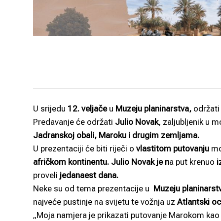
U srijedu
12. veljače
u
Muzeju planinarstva,
održati
Predavanje će održati
Julio Novak
, zaljubljenik u 
Jadranskoj obali, Maroku i drugim zemljama.
U prezentaciji će biti riječi o
vlastitom putovanju
mo
afričkom kontinentu.
Julio Novak je n
a put krenuo
i
proveli
jedanaest dana.
Neke su od tema prezentacije u
Muzeju planinarstv
najveće pustinje na svijetu te vožnja uz
Atlantski o
„Moja namjera je prikazati putovanje Marokom kao