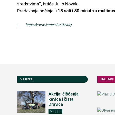
sredstvima“, ističe Julio Novak.
Predavanje počinje u
18 sati i 30 minuta
u
multimed
i
https://www.ivanec.hr/ (Izvor)
VIJESTI
NAJAVE
Akcija: čišćenja,
kavica i čista
Dravica
VIJESTI