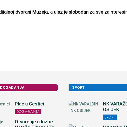
ijalnoj dvorani Muzeja,
a
ulaz je slobodan
za sve zainteresir
 DOGAĐANJA
SPORT
Plac u Cestici
NK VARAŽD
OSIJEK
DOGAĐANJA
SPORT
Otvorenje izložbe