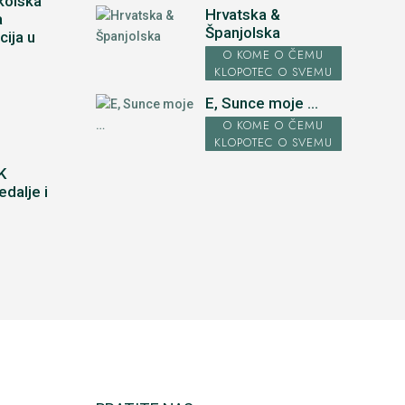
kolska
Hrvatska &
a
Španjolska
cija u
u
O KOME O ČEMU
KLOPOTEC O SVEMU
E, Sunce moje ...
O KOME O ČEMU
KLOPOTEC O SVEMU
K
dalje i