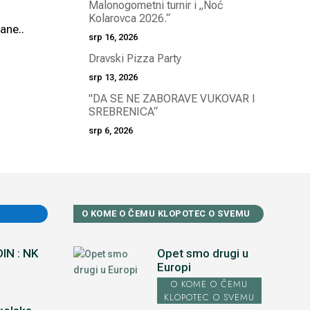
Malonogometni turnir i „Noć
Kolarovca 2026.“
ane..
srp 16, 2026
Dravski Pizza Party
srp 13, 2026
"DA SE NE ZABORAVE VUKOVAR I
SREBRENICA“
srp 6, 2026
O KOME O ČEMU KLOPOTEC O SVEMU
IN : NK
Opet smo drugi u
Europi
O KOME O ČEMU
KLOPOTEC O SVEMU