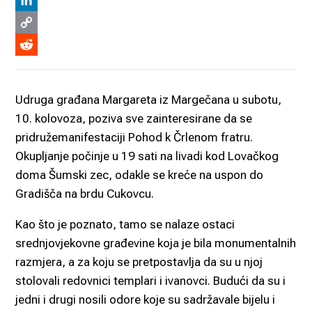
Viber
LinkedIn
Copy
Link
Reddit
Udruga građana Margareta iz Margečana u subotu,
10. kolovoza, poziva sve zainteresirane da se
pridružemanifestaciji Pohod k Črlenom fratru.
Okupljanje počinje u 19 sati na livadi kod Lovačkog
doma Šumski zec, odakle se kreće na uspon do
Gradišča na brdu Cukovcu.
Kao što je poznato, tamo se nalaze ostaci
srednjovjekovne građevine koja je bila monumentalnih
razmjera, a za koju se pretpostavlja da su u njoj
stolovali redovnici templari i ivanovci. Budući da su i
jedni i drugi nosili odore koje su sadržavale bijelu i