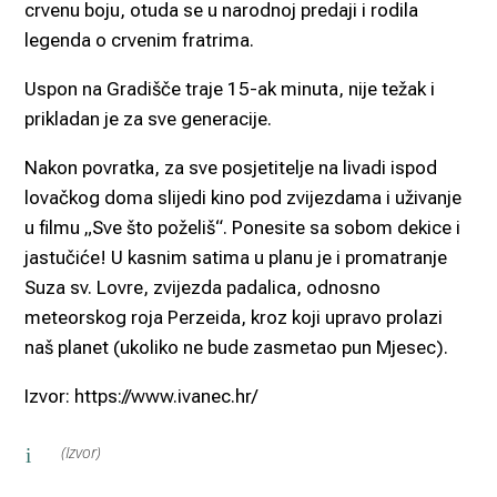
crvenu boju, otuda se u narodnoj predaji i rodila
legenda o crvenim fratrima.
Uspon na Gradišče traje 15-ak minuta, nije težak i
prikladan je za sve generacije.
Nakon povratka, za sve posjetitelje na livadi ispod
lovačkog doma slijedi kino pod zvijezdama i uživanje
u filmu „Sve što poželiš“. Ponesite sa sobom dekice i
jastučiće! U kasnim satima u planu je i promatranje
Suza sv. Lovre, zvijezda padalica, odnosno
meteorskog roja Perzeida, kroz koji upravo prolazi
naš planet (ukoliko ne bude zasmetao pun Mjesec).
Izvor: https://www.ivanec.hr/
(Izvor)
i