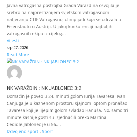
Javna vatrogasna postrojba Grada Varaždina osvojila je
srebro na najprestižnijem svjetskom vatrogasnom
natjecanju CTIF Vatrogasnoj olimpijadi koja se održala u
Eisenstadtu u Austriji. U jakoj konkurenciji najboljih
vatrogasnih ekipa iz cijelog...
Vijesti
srp 27, 2026
Read More
NK VARAŽDIN : NK JABLONEC 3:2
Domaćin je poveo u 24. minuti golom Iurija Tavaresa. Ivan
Canjuga je u kaznenom prostoru sjajnom loptom pronašao
Tavaresa koji je lijepim golom svladao Hanuša. No, samo tri
minute kasnije gosti su izjednačili preko Martina
Cedidle.Jablonec je u 56....
Izdvojeno sport
,
Sport