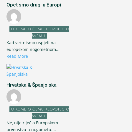
Opet smo drugi u Europi
O KOME O ČEMU KLOPOTEC O
SVEMU
Kad već nismo uspjeli na
europskom nogometnom...
Read More
Hrvatska & Španjolska
O KOME O ČEMU KLOPOTEC O
SVEMU
Ne, nije riječ o Europskom
prvenstvu u nogometu....