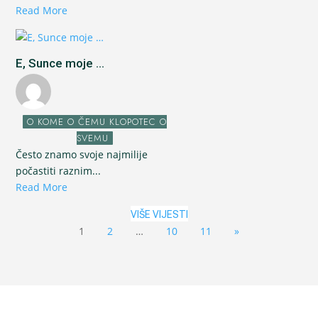
Read More
E, Sunce moje ...
O KOME O ČEMU KLOPOTEC O
SVEMU
Često znamo svoje najmilije
počastiti raznim...
Read More
VIŠE VIJESTI
1
2
…
10
11
»