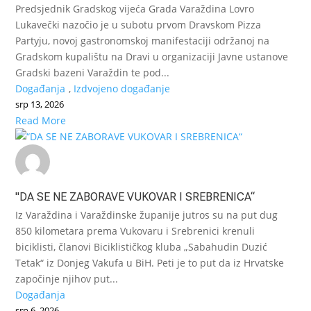
Predsjednik Gradskog vijeća Grada Varaždina Lovro
Lukavečki nazočio je u subotu prvom Dravskom Pizza
Partyju, novoj gastronomskoj manifestaciji održanoj na
Gradskom kupalištu na Dravi u organizaciji Javne ustanove
Gradski bazeni Varaždin te pod...
Događanja
,
Izdvojeno događanje
srp 13, 2026
Read More
"DA SE NE ZABORAVE VUKOVAR I SREBRENICA“
Iz Varaždina i Varaždinske županije jutros su na put dug
850 kilometara prema Vukovaru i Srebrenici krenuli
biciklisti, članovi Biciklističkog kluba „Sabahudin Duzić
Tetak“ iz Donjeg Vakufa u BiH. Peti je to put da iz Hrvatske
započinje njihov put...
Događanja
srp 6, 2026