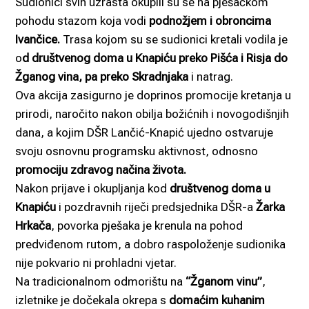
Sudionici svih uzrasta okupili su se na pješačkom
pohodu stazom koja vodi
podnožjem i obroncima
Ivančice.
Trasa kojom su se sudionici kretali vodila je
o
d društvenog doma u Knapiću preko Pišća i Risja do
Žganog vina, pa preko Skradnjaka
i natrag.
Ova akcija zasigurno je doprinos promocije kretanja u
prirodi, naročito nakon obilja božićnih i novogodišnjih
dana, a kojim DŠR Lančić-Knapić ujedno ostvaruje
svoju osnovnu programsku aktivnost, odnosno
promociju zdravog načina života.
Nakon prijave i okupljanja kod
društvenog doma u
Knapiću
i pozdravnih riječi predsjednika DŠR-a
Žarka
Hrkača
, povorka pješaka je krenula na pohod
predviđenom rutom, a dobro raspoloženje sudionika
nije pokvario ni prohladni vjetar.
Na tradicionalnom odmorištu na
“Žganom vinu”
,
izletnike je dočekala okrepa s
domaćim kuhanim