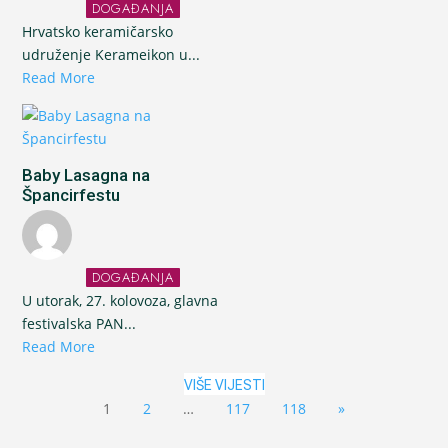
DOGAĐANJA
Hrvatsko keramičarsko
udruženje Kerameikon u...
Read More
Baby Lasagna na
Špancirfestu
DOGAĐANJA
U utorak, 27. kolovoza, glavna
festivalska PAN...
Read More
VIŠE VIJESTI
1
2
…
117
118
»