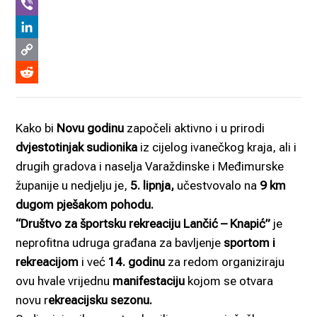
WhatsApp
Viber
LinkedIn
Copy
Link
Reddit
Kako bi
Novu godinu
započeli aktivno i u prirodi
dvjestotinjak sudionika
iz cijelog ivanečkog kraja, ali i
drugih gradova i naselja Varaždinske i Međimurske
županije u nedjelju je,
5. lipnja,
učestvovalo na
9 km
dugom pješakom pohodu.
“Društvo za športsku rekreaciju Lančić – Knapić”
je
neprofitna udruga građana za bavljenje
sportom i
rekreacijom
i već
14. godinu
za redom organiziraju
ovu hvale vrijednu
manifestaciju
kojom se otvara
novu r
ekreacijsku sezonu.