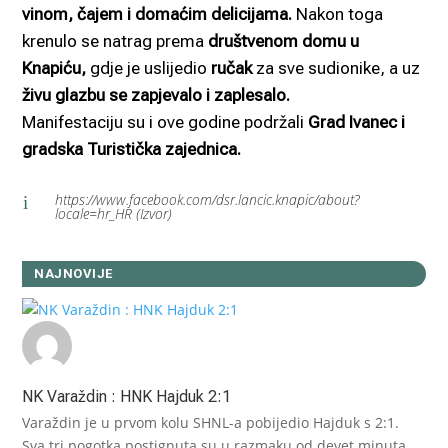
vinom, čajem i domaćim delicijama.
Nakon toga
krenulo se natrag prema
društvenom domu u
Knapiću,
gdje je uslijedio
ručak
za sve sudionike, a uz
živu glazbu se zapjevalo i zaplesalo.
Manifestaciju su i ove godine podržali
Grad Ivanec i
gradska Turistička zajednica.
https://www.facebook.com/dsr.lancic.knapic/about?
i
locale=hr_HR (Izvor)
NAJNOVIJE
NK Varaždin : HNK Hajduk 2:1
Varaždin je u prvom kolu SHNL-a pobijedio Hajduk s 2:1.
Sva tri pogotka postignuta su u razmaku od devet minuta,