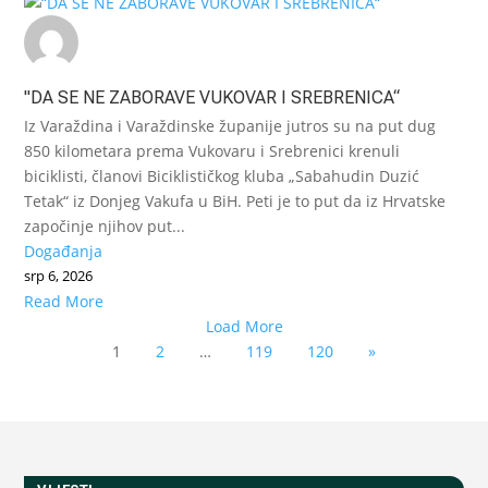
"DA SE NE ZABORAVE VUKOVAR I SREBRENICA“
Iz Varaždina i Varaždinske županije jutros su na put dug
850 kilometara prema Vukovaru i Srebrenici krenuli
biciklisti, članovi Biciklističkog kluba „Sabahudin Duzić
Tetak“ iz Donjeg Vakufa u BiH. Peti je to put da iz Hrvatske
započinje njihov put...
Događanja
srp 6, 2026
Read More
Load More
1
2
…
119
120
»