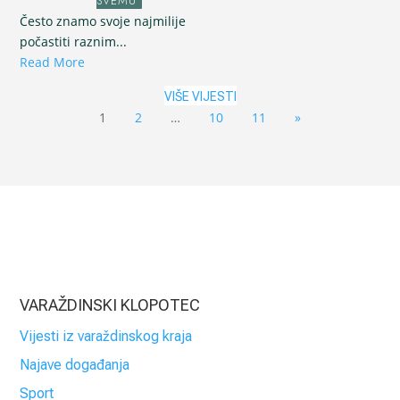
SVEMU
Često znamo svoje najmilije
počastiti raznim...
Read More
VIŠE VIJESTI
1
2
…
10
11
»
VARAŽDINSKI KLOPOTEC
Vijesti iz varaždinskog kraja
Najave događanja
Sport