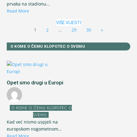
prvaka na stadionu...
Read More
VIŠE VIJESTI
1
2
…
29
30
»
O KOME O ČEMU KLOPOTEC O SVEMU
Opet smo drugi u Europi
O KOME O ČEMU KLOPOTEC O
SVEMU
Kad već nismo uspjeli na
europskom nogometnom...
Read More