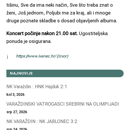
tišinu, Sve da ima neki način, Sve što treba znat o
ženi, Još jednom, Poljubi me za kraj, ali i mnoge
druge poznate skladbe s dosad objavljenih albuma.
Koncert počinje nakon 21.00 sat.
Ugostiteljska
ponuda je osigurana.
i
https://www.ivanec.hr/ (Izvor)
NAJNOVIJE
NK Varaždin : HNK Hajduk 2:1
kol 3, 2026
VARAŽDINSKI VATROGASCI SREBRNI NA OLIMPIJADI
srp 27, 2026
NK VARAŽDIN : NK JABLONEC 3:2
srp 24, 2026