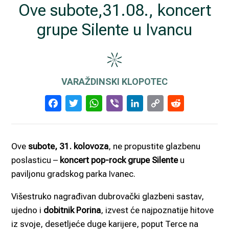
Ove subote,31.08., koncert
grupe Silente u Ivancu
VARAŽDINSKI KLOPOTEC
Facebook
Twitter
WhatsApp
Viber
LinkedIn
Copy
Reddi
Link
Ove
subote, 31. kolovoza
, ne propustite glazbenu
poslasticu –
koncert pop-rock grupe Silente
u
paviljonu gradskog parka Ivanec.
Višestruko nagrađivan dubrovački glazbeni sastav,
ujedno i
dobitnik Porina
, izvest će najpoznatije hitove
iz svoje, desetljeće duge karijere, poput Terce na