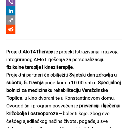
WhatsApp
Viber
LinkedIn
Copy
Link
Reddit
Projek
t AIoT4Therapy
je projekt Istraživanja i razvoja
integriranog AI-IoT rješenja za personalizaciju
fizikalne terapije i kineziterapije.
Projektni partneri će obilježiti
Svjetski dan zdravlja u
subotu, 5. travnja
početkom u 10:00 sati u
Specijalnoj
bolnici za medicinsku rehabilitaciju Varaždinske
Toplice
, u kino dvorani te u Konstantinovom domu.
Ovogodišnji program posvećen je
prevenciji i liječenju
križobolje i osteoporoze
– bolesti koje, zbog sve
češćeg sjedilačkog načina života, pogađaju sve