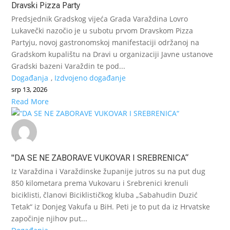
Dravski Pizza Party
Predsjednik Gradskog vijeća Grada Varaždina Lovro
Lukavečki nazočio je u subotu prvom Dravskom Pizza
Partyju, novoj gastronomskoj manifestaciji održanoj na
Gradskom kupalištu na Dravi u organizaciji Javne ustanove
Gradski bazeni Varaždin te pod...
Događanja
,
Izdvojeno događanje
srp 13, 2026
Read More
"DA SE NE ZABORAVE VUKOVAR I SREBRENICA“
Iz Varaždina i Varaždinske županije jutros su na put dug
850 kilometara prema Vukovaru i Srebrenici krenuli
biciklisti, članovi Biciklističkog kluba „Sabahudin Duzić
Tetak“ iz Donjeg Vakufa u BiH. Peti je to put da iz Hrvatske
započinje njihov put...