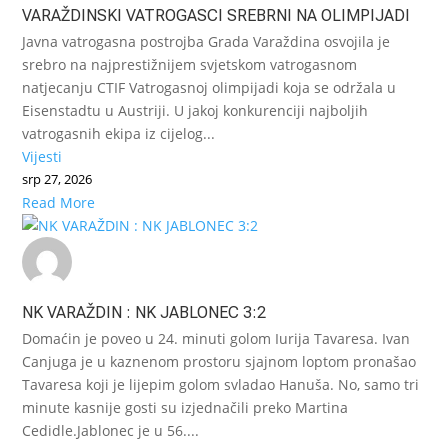
VARAŽDINSKI VATROGASCI SREBRNI NA OLIMPIJADI
Javna vatrogasna postrojba Grada Varaždina osvojila je
srebro na najprestižnijem svjetskom vatrogasnom
natjecanju CTIF Vatrogasnoj olimpijadi koja se održala u
Eisenstadtu u Austriji. U jakoj konkurenciji najboljih
vatrogasnih ekipa iz cijelog...
Vijesti
srp 27, 2026
Read More
NK VARAŽDIN : NK JABLONEC 3:2
Domaćin je poveo u 24. minuti golom Iurija Tavaresa. Ivan
Canjuga je u kaznenom prostoru sjajnom loptom pronašao
Tavaresa koji je lijepim golom svladao Hanuša. No, samo tri
minute kasnije gosti su izjednačili preko Martina
Cedidle.Jablonec je u 56....