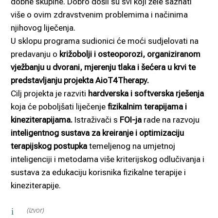
dobne skupine. Dobro došli su svi koji žele saznati
više o ovim zdravstvenim problemima i načinima
njihovog liječenja.
U sklopu programa sudionici će moći sudjelovati na
predavanju o
križobolji i osteoporozi, organiziranom
vježbanju u dvorani, mjerenju tlaka i šećera u krvi te
predstavljanju projekta AioT4Therapy.
Cilj projekta je razviti
hardverska i softverska rješenja
koja će poboljšati liječenje
fizikalnim terapijama i
kineziterapijama.
Istraživači s
FOI-ja
rade na razvoju
inteligentnog sustava za kreiranje i optimizaciju
terapijskog postupka
temeljenog na umjetnoj
inteligenciji i metodama više kriterijskog odlučivanja i
sustava za edukaciju korisnika fizikalne terapije i
kineziterapije.
(Izvor)
i