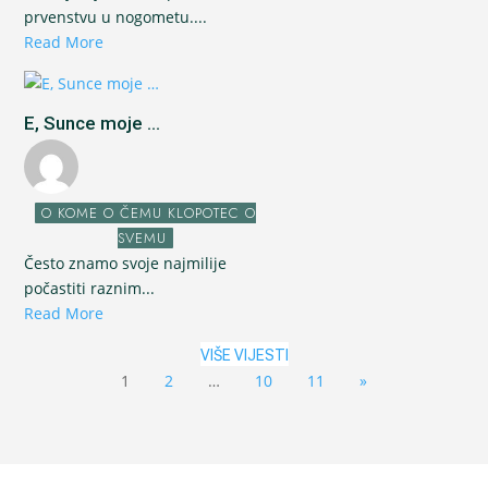
prvenstvu u nogometu....
Read More
E, Sunce moje ...
O KOME O ČEMU KLOPOTEC O
SVEMU
Često znamo svoje najmilije
počastiti raznim...
Read More
VIŠE VIJESTI
1
2
…
10
11
»