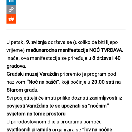
Viber
LinkedIn
Copy
Link
Reddit
U petak,
9. svibnja
održava se (ukoliko će biti lijepo
vrijeme)
međunarodna manifestacija NOĆ TVRĐAVA.
Inače, ova manifestacija se priređuje u
8 država i 40
gradova.
Gradski muzej Varaždin
pripremio je program pod
nazivom
“Noć na bašči”
, koji počinje u
20,00 sati na
Starom gradu.
Svi posjetitelji će imati prilike doznati
zanimljivosti iz
povijesti Varaždina te se upoznati sa “noćnim“
svijetom na tome prostoru.
U prirodoslovnom dijelu programa pomoću
svjetlosnih piramida
organizira se
“lov na noćne