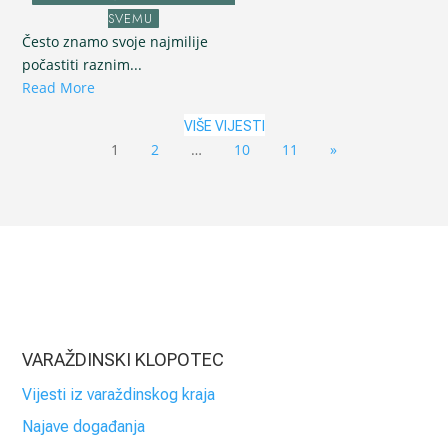
SVEMU
Često znamo svoje najmilije
počastiti raznim...
Read More
VIŠE VIJESTI
1
2
…
10
11
»
VARAŽDINSKI KLOPOTEC
Vijesti iz varaždinskog kraja
Najave događanja