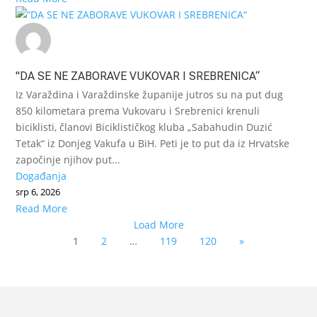
"DA SE NE ZABORAVE VUKOVAR I SREBRENICA“
Iz Varaždina i Varaždinske županije jutros su na put dug
850 kilometara prema Vukovaru i Srebrenici krenuli
biciklisti, članovi Biciklističkog kluba „Sabahudin Duzić
Tetak“ iz Donjeg Vakufa u BiH. Peti je to put da iz Hrvatske
započinje njihov put...
Događanja
srp 6, 2026
Read More
Load More
1
2
…
119
120
»