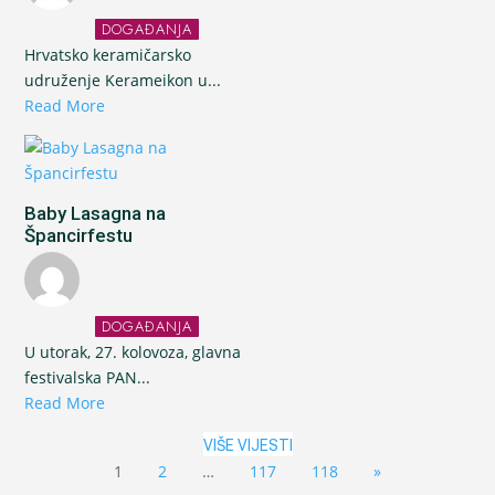
DOGAĐANJA
Hrvatsko keramičarsko
udruženje Kerameikon u...
Read More
Baby Lasagna na
Špancirfestu
DOGAĐANJA
U utorak, 27. kolovoza, glavna
festivalska PAN...
Read More
VIŠE VIJESTI
1
2
…
117
118
»