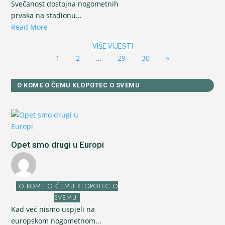
Svečanost dostojna nogometnih
prvaka na stadionu...
Read More
VIŠE VIJESTI
1
2
…
29
30
»
O KOME O ČEMU KLOPOTEC O SVEMU
Opet smo drugi u Europi
O KOME O ČEMU KLOPOTEC O
SVEMU
Kad već nismo uspjeli na
europskom nogometnom...