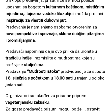
U sklopu predavanja, prisutni će se moći pobliže
upoznati sa bogatom
kulturnom baštinom, mističnim
mjestima,. tajnama vedske filozofije i
možda pronaći
inspiraciju za vlastiti duhovni put.
Predavanje je namjenjeno osobama otvorenim za
nove perspektive i spoznaje, sklone dubljim pitanjima
i promišljanjima.
Predavači napominju da je ovo prilika da uronite u
tradiciju Indije
i razmislite o mudrostima koje su
preživjele
stoljećima.
Predavanje
“Mudrosti istoka”
predviđeno je za subotu
18. siječnja s početkom u 18.00 sati
u trajanju od oko
jedan sat.
Organizatori su također za prisutne pripremili i
vegetarijansku zakusku.
Za gosta predavača prisutni mogu, po želji, ostaviti