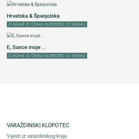
Hrvatska & Španjolska
O KOME O ČEMU KLOPOTEC O SVEMU
E, Sunce moje ...
O KOME O ČEMU KLOPOTEC O SVEMU
VARAŽDINSKI KLOPOTEC
Vijesti iz varaždinskog kraja