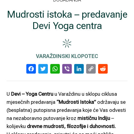
Mudrosti istoka – predavanje
Devi Yoga centra
VARAŽDINSKI KLOPOTEC
Facebook
Twitter
WhatsApp
Viber
LinkedIn
Copy
Reddi
Link
U
Devi – Yoga Centru
u Varaždinu u sklopu ciklusa
mjesečnih predavanja
“Mudrosti Istoka”
održavaju se
(besplatna) putopisna predavanja koje će Vas odvesti
na nezaboravno putovanje kroz
mističnu Indiju
–
kolijevku
drevne mudrosti, filozofije i duhovnosti.