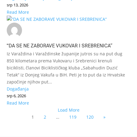
srp 13, 2026
Read More
"DA SE NE ZABORAVE VUKOVAR I SREBRENICA“
Iz Varaždina i Varaždinske županije jutros su na put dug
850 kilometara prema Vukovaru i Srebrenici krenuli
biciklisti, članovi Biciklističkog kluba „Sabahudin Duzić
Tetak“ iz Donjeg Vakufa u BiH. Peti je to put da iz Hrvatske
započinje njihov put...
Događanja
srp 6, 2026
Read More
Load More
1
2
…
119
120
»