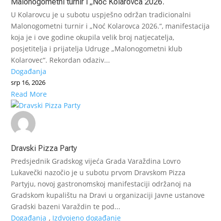
Malonogometni turnir i „Noć Kolarovca 2026.“
U Kolarovcu je u subotu uspješno održan tradicionalni
Malonogometni turnir i „Noć Kolarovca 2026.“, manifestacija
koja je i ove godine okupila velik broj natjecatelja,
posjetitelja i prijatelja Udruge „Malonogometni klub
Kolarovec“. Rekordan odaziv...
Događanja
srp 16, 2026
Read More
Dravski Pizza Party
Predsjednik Gradskog vijeća Grada Varaždina Lovro
Lukavečki nazočio je u subotu prvom Dravskom Pizza
Partyju, novoj gastronomskoj manifestaciji održanoj na
Gradskom kupalištu na Dravi u organizaciji Javne ustanove
Gradski bazeni Varaždin te pod...
Događanja
,
Izdvojeno događanje