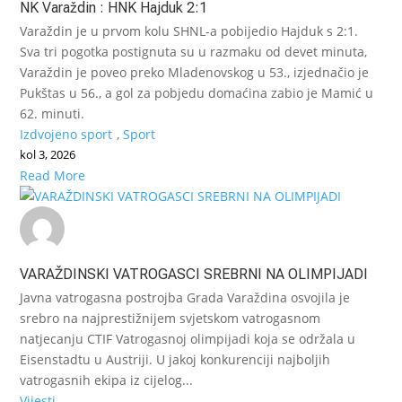
NK Varaždin : HNK Hajduk 2:1
Varaždin je u prvom kolu SHNL-a pobijedio Hajduk s 2:1.
Sva tri pogotka postignuta su u razmaku od devet minuta,
Varaždin je poveo preko Mladenovskog u 53., izjednačio je
Pukštas u 56., a gol za pobjedu domaćina zabio je Mamić u
62. minuti.
Izdvojeno sport
,
Sport
kol 3, 2026
Read More
VARAŽDINSKI VATROGASCI SREBRNI NA OLIMPIJADI
Javna vatrogasna postrojba Grada Varaždina osvojila je
srebro na najprestižnijem svjetskom vatrogasnom
natjecanju CTIF Vatrogasnoj olimpijadi koja se održala u
Eisenstadtu u Austriji. U jakoj konkurenciji najboljih
vatrogasnih ekipa iz cijelog...
Vijesti