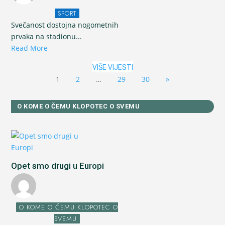
SPORT
Svečanost dostojna nogometnih
prvaka na stadionu...
Read More
VIŠE VIJESTI
1
2
…
29
30
»
O KOME O ČEMU KLOPOTEC O SVEMU
Opet smo drugi u Europi
O KOME O ČEMU KLOPOTEC O
SVEMU