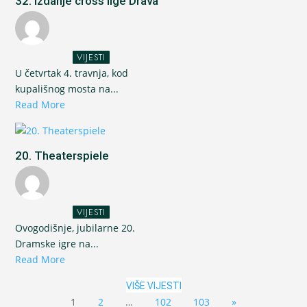
32. izdanje cross lige Drava
VIJESTI
U četvrtak 4. travnja, kod
kupališnog mosta na...
Read More
20. Theaterspiele
VIJESTI
Ovogodišnje, jubilarne 20.
Dramske igre na...
Read More
VIŠE VIJESTI
1
2
…
102
103
»