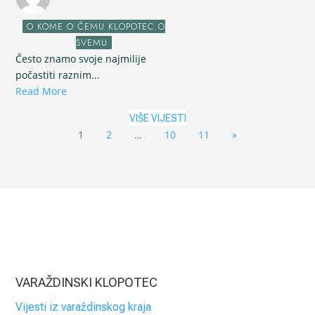
O KOME O ČEMU KLOPOTEC O
SVEMU
Često znamo svoje najmilije
počastiti raznim...
Read More
VIŠE VIJESTI
1
2
…
10
11
»
VARAŽDINSKI KLOPOTEC
Vijesti iz varaždinskog kraja