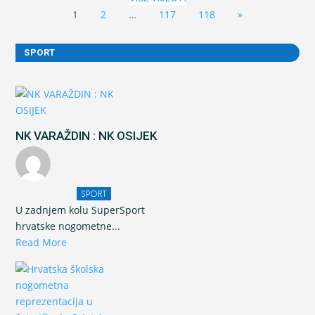
1
2
…
117
118
»
SPORT
NK VARAŽDIN : NK OSIJEK
SPORT
U zadnjem kolu SuperSport
hrvatske nogometne...
Read More