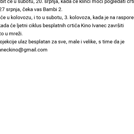
bit će u subotu, 20. srpnja, kada će klinci moći pogledati crt
27 srpnja, čeka vas Bambi 2.
 će u kolovozu, i to u subotu, 3. kolovoza, kada je na raspor
a će ljetni ciklus besplatnih crtića Kino Ivanec završiti
to u mreži.
kcije ulaz besplatan za sve, male i velike, s time da je
 ivaneckino@gmail.com