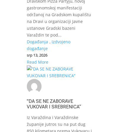
Dravskom Pizza Partyju, novoj
gastronomskoj manifestaciji
održanoj na Gradskom kupalištu
na Dravi u organizaciji Javne
ustanove Gradski bazeni
Varaždin te pod...
Događanja
,
Izdvojeno
događanje
srp 13, 2026
Read More
"DA SE NE ZABORAVE
VUKOVAR I SREBRENICA“
Iz Varaždina i Varaždinske
županije jutros su na put dug
850 kilometara prema Vukovaru i