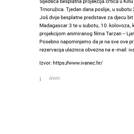
Sljedeća besplatna projekcija crtića u Kinu 
Trnoružica. Tjedan dana poslije, u subotu 
Još dvije besplatne predstave za djecu bit
Madagascar 3 te u subotu, 10. kolovoza, kad
projekcijom animiranog filma Tarzan – Lje
Posebno napominjemo da je na sve ove proje
rezervacija ulaznica obvezna na e-mail:
Izvor: https://www.ivanec.hr/
(Izvor)
i