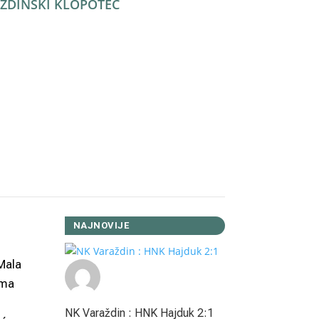
ŽDINSKI KLOPOTEC
Facebook
Twitter
WhatsApp
Viber
LinkedIn
Copy
Link
Reddit
NAJNOVIJE
 Mala
ama
NK Varaždin : HNK Hajduk 2:1