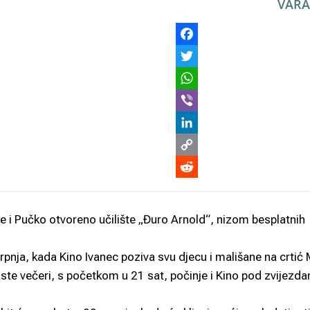
VARA
e i Pučko otvoreno učilište „Đuro Arnold“, nizom besplatnih
srpnja, kada Kino Ivanec poziva svu djecu i mališane na crtić
iste večeri, s početkom u 21 sat, počinje i Kino pod zvijezd