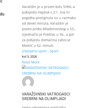
ić
Varaždin je u prvom kolu SHNL-a
pobijedio Hajduk s 2:1. Sva tri
edu
pogotka postignuta su u razmaku
od devet minuta, Varaždin je
poveo preko Mladenovskog u 53.,
izjednačio je Pukštas u 56., a gol
za pobjedu domaćina zabio je
Mamić u 62. minuti.
Izdvojeno sport
,
Sport
kol 3, 2026
Read More
VARAŽDINSKI VATROGASCI
SREBRNI NA OLIMPIJADI
Javna vatrogasna postrojba