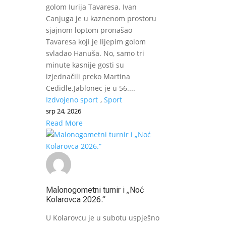
golom Iurija Tavaresa. Ivan
Canjuga je u kaznenom prostoru
sjajnom loptom pronašao
Tavaresa koji je lijepim golom
svladao Hanuša. No, samo tri
minute kasnije gosti su
izjednačili preko Martina
Cedidle.Jablonec je u 56....
Izdvojeno sport
,
Sport
srp 24, 2026
Read More
Malonogometni turnir i „Noć
Kolarovca 2026.“
U Kolarovcu je u subotu uspješno