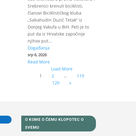
Srebrenici krenuli biciklisti,
članovi Biciklističkog kluba
„Sabahudin Duzić Tetak“ iz
Donjeg Vakufa u BiH. Peti je to
put da iz Hrvatske započinje
njihov put...
Događanja
srp 6, 2026
Read More
Load More
1
2
…
119
120
»
O KOME O ČEMU KLOPOTEC O
SVEMU