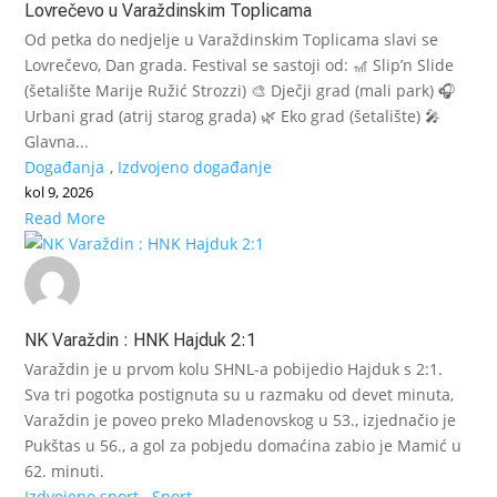
Lovrečevo u Varaždinskim Toplicama
Od petka do nedjelje u Varaždinskim Toplicama slavi se
Lovrečevo, Dan grada. Festival se sastoji od: 🎢 Slip’n Slide
(šetalište Marije Ružić Strozzi) 🎨 Dječji grad (mali park) 🎧
Urbani grad (atrij starog grada) 🌿 Eko grad (šetalište) 🎤
Glavna...
Događanja
,
Izdvojeno događanje
kol 9, 2026
Read More
NK Varaždin : HNK Hajduk 2:1
Varaždin je u prvom kolu SHNL-a pobijedio Hajduk s 2:1.
Sva tri pogotka postignuta su u razmaku od devet minuta,
Varaždin je poveo preko Mladenovskog u 53., izjednačio je
Pukštas u 56., a gol za pobjedu domaćina zabio je Mamić u
62. minuti.
Izdvojeno sport
,
Sport