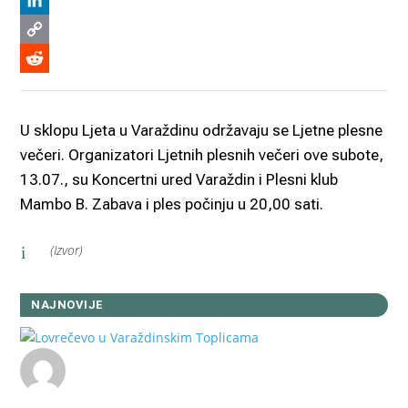
Viber
LinkedIn
Copy
Link
Reddit
U sklopu Ljeta u Varaždinu održavaju se Ljetne plesne
večeri. Organizatori Ljetnih plesnih večeri ove subote,
13.07., su Koncertni ured Varaždin i Plesni klub
Mambo B. Zabava i ples počinju u 20,00 sati.
(Izvor)
i
NAJNOVIJE