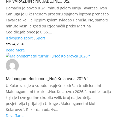
NK VARAŽDIN : NK JABLONEC 3:2
Domaćin je poveo u 24. minuti golom Iurija Tavaresa. Ivan
Canjuga je u kaznenom prostoru sjajnom loptom pronašao
Tavaresa koji je lijepim golom svladao Hanuša. No, samo tri
minute kasnije gosti su izjednačili preko Martina
Cedidle.Jablonec je u 56....
Izdvojeno sport
,
Sport
srp 24, 2026
Read More
Malonogometni turnir i „Noć Kolarovca 2026.“
U Kolarovcu je u subotu uspješno održan tradicionalni
Malonogometni turnir i „Noć Kolarovca 2026.“, manifestacija
koja je i ove godine okupila velik broj natjecatelja,
posjetitelja i prijatelja Udruge „Malonogometni klub
Kolarovec“. Rekordan odaziv...
Događanja