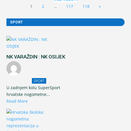
1
2
…
117
118
»
SPORT
NK VARAŽDIN : NK OSIJEK
SPORT
U zadnjem kolu SuperSport
hrvatske nogometne...
Read More