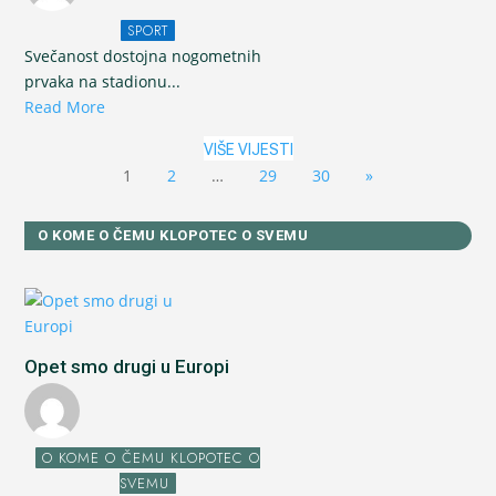
SPORT
Svečanost dostojna nogometnih
prvaka na stadionu...
Read More
VIŠE VIJESTI
1
2
…
29
30
»
O KOME O ČEMU KLOPOTEC O SVEMU
Opet smo drugi u Europi
O KOME O ČEMU KLOPOTEC O
SVEMU