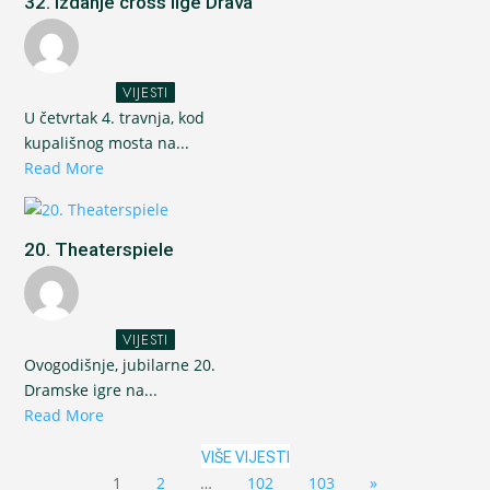
32. izdanje cross lige Drava
VIJESTI
U četvrtak 4. travnja, kod
kupališnog mosta na...
Read More
20. Theaterspiele
VIJESTI
Ovogodišnje, jubilarne 20.
Dramske igre na...
Read More
VIŠE VIJESTI
1
2
…
102
103
»