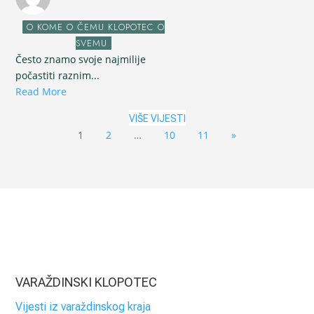
O KOME O ČEMU KLOPOTEC O
SVEMU
Često znamo svoje najmilije
počastiti raznim...
Read More
VIŠE VIJESTI
1
2
…
10
11
»
VARAŽDINSKI KLOPOTEC
Vijesti iz varaždinskog kraja