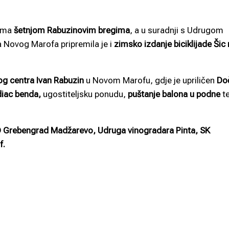
tima
šetnjom Rabuzinovim bregima
, a u suradnji s Udrugom
a Novog Marofa pripremila je i
zimsko izdanje biciklijade Šic
og centra Ivan Rabuzin
u Novom Marofu, gdje je upriličen
Do
iac benda,
ugostiteljsku ponudu,
puštanje balona u podne
t
 Grebengrad Madžarevo, Udruga vinogradara Pinta, SK
f.