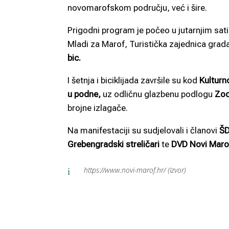
novomarofskom području, već i šire.
Prigodni program je počeo u jutarnjim sa
Mladi za Marof, Turistička zajednica grad
bic.
I šetnja i biciklijada završile su kod
Kulturn
u podne,
uz odličnu glazbenu podlogu
Zod
brojne izlagače.
Na manifestaciji su sudjelovali i članovi
ŠD
Grebengradski streličari
te
DVD Novi Maro
https://www.novi-marof.hr/ (Izvor)
i