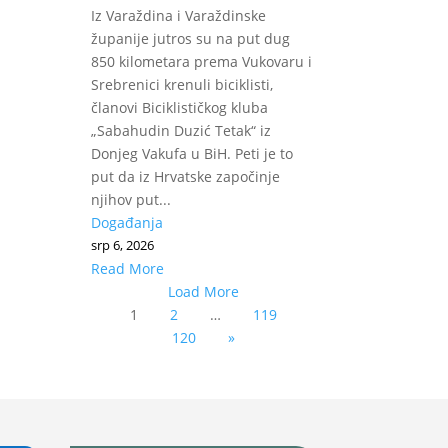
Iz Varaždina i Varaždinske
županije jutros su na put dug
850 kilometara prema Vukovaru i
Srebrenici krenuli biciklisti,
članovi Biciklističkog kluba
„Sabahudin Duzić Tetak“ iz
Donjeg Vakufa u BiH. Peti je to
put da iz Hrvatske započinje
njihov put...
Događanja
srp 6, 2026
Read More
Load More
1
2
…
119
120
»