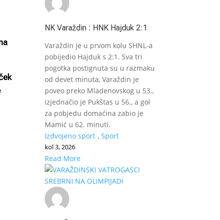
NK Varaždin : HNK Hajduk 2:1
 na
Varaždin je u prvom kolu SHNL-a
pobijedio Hajduk s 2:1. Sva tri
pogotka postignuta su u razmaku
ček
od devet minuta, Varaždin je
e
poveo preko Mladenovskog u 53.,
izjednačio je Pukštas u 56., a gol
za pobjedu domaćina zabio je
Mamić u 62. minuti.
Izdvojeno sport
,
Sport
kol 3, 2026
Read More