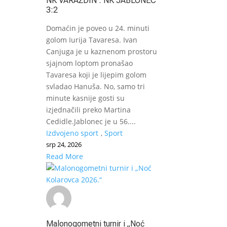
NK VARAŽDIN : NK JABLONEC
3:2
Domaćin je poveo u 24. minuti
golom Iurija Tavaresa. Ivan
Canjuga je u kaznenom prostoru
sjajnom loptom pronašao
Tavaresa koji je lijepim golom
svladao Hanuša. No, samo tri
minute kasnije gosti su
izjednačili preko Martina
Cedidle.Jablonec je u 56....
Izdvojeno sport
,
Sport
srp 24, 2026
Read More
Malonogometni turnir i „Noć