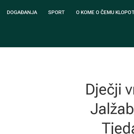
DOGAĐANJA
SPORT
O KOME O ČEMU KLOPO
Dječji v
Jalžab
Tjed