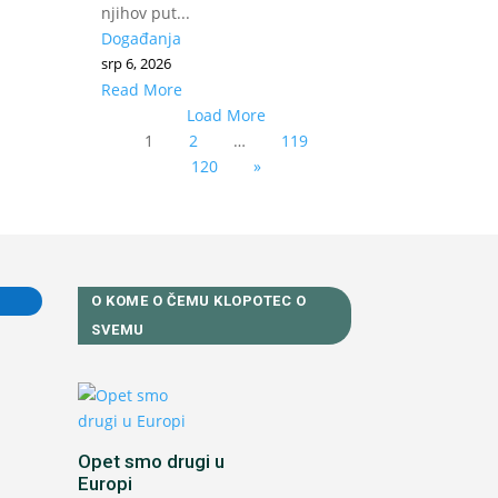
njihov put...
Događanja
srp 6, 2026
Read More
Load More
1
2
…
119
120
»
O KOME O ČEMU KLOPOTEC O
SVEMU
Opet smo drugi u
Europi