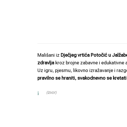
Mališani iz
Dječjeg vrtića Potočić u Jalžab
zdravlja
kroz brojne zabavne i edukativne a
Uz igru, pjesmu, likovno izražavanje i raz
pravilno se hraniti, svakodnevno se kretati i
(Izvor)
i