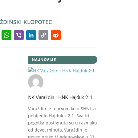
ŽDINSKI KLOPOTEC
cebook
Twitter
WhatsApp
Viber
LinkedIn
Copy
Reddit
Link
NAJNOVIJE
NK Varaždin : HNK Hajduk 2:1
Varaždin je u prvom kolu SHNL-a
pobijedio Hajduk s 2:1. Sva tri
pogotka postignuta su u razmaku
od devet minuta, Varaždin je
poveo preko Mladenovskog u 53.,