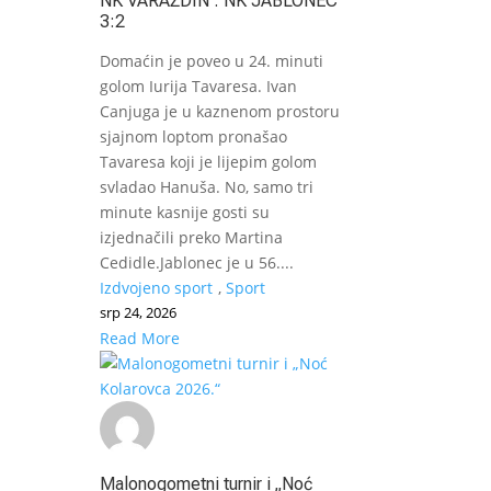
NK VARAŽDIN : NK JABLONEC
3:2
Domaćin je poveo u 24. minuti
golom Iurija Tavaresa. Ivan
Canjuga je u kaznenom prostoru
sjajnom loptom pronašao
Tavaresa koji je lijepim golom
svladao Hanuša. No, samo tri
minute kasnije gosti su
izjednačili preko Martina
Cedidle.Jablonec je u 56....
Izdvojeno sport
,
Sport
srp 24, 2026
Read More
Malonogometni turnir i „Noć