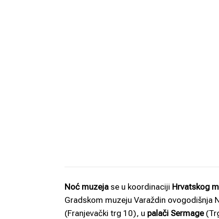
Noć muzeja
se u koordinaciji
Hrvatskog m
Gradskom muzeju Varaždin ovogodišnja Noć
(Franjevački trg 10), u
palači Sermage
(Trg