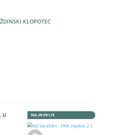
ŽDINSKI KLOPOTEC
Facebook
Twitter
WhatsApp
Viber
LinkedIn
Copy
Link
Reddit
. U
NAJNOVIJE