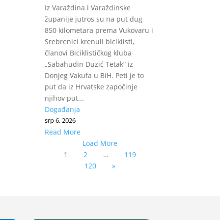
Iz Varaždina i Varaždinske
županije jutros su na put dug
850 kilometara prema Vukovaru i
Srebrenici krenuli biciklisti,
članovi Biciklističkog kluba
„Sabahudin Duzić Tetak“ iz
Donjeg Vakufa u BiH. Peti je to
put da iz Hrvatske započinje
njihov put...
Događanja
srp 6, 2026
Read More
Load More
1
2
…
119
120
»