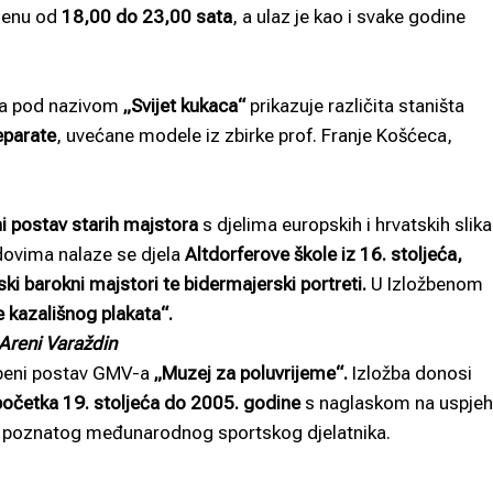
emenu od
18,00 do 23,00 sata
, a ulaz je kao i svake godine
 pod nazivom
„Svijet kukaca“
prikazuje različita staništa
eparate
, uvećane modele iz zbirke prof. Franje Košćeca,
ni postav starih majstora
s djelima europskih i hrvatskih slika
ovima nalaze se djela
Altdorferove škole iz 16. stoljeća,
ki barokni majstori te bidermajerski portreti.
U Izložbenom
le kazališnog plakata“.
Areni Varaždin
žbeni postav GMV-a
„Muzej za poluvrijeme“.
Izložba donosi
očetka 19. stoljeća do 2005. godine
s naglaskom na uspje
, poznatog međunarodnog sportskog djelatnika.