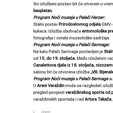
Svi izložbeni postavi bit će otvoreni u vr
besplatan.
Program Noći muzeja u Palači Herzer:
Stalni postav
Prirodoslovnog odjela
GMV-a
kukaca. Izložba obuhvaća
entomološke pr
fotografije i ostale muzeološke sadržaje.
Program Noći muzeja u Palači Sermage:
Na katu Palači Sermage postavljen je
Stal
od
15. do 19. stoljeća.
Među izloženim rad
Canalettova djela iz 18. stoljeća, nizozems
salonu bit će otvorena izložba
„VIII. Bijena
Program Noći muzeja u Palači Sermage u 
U
Areni Varaždin
može se razgledati izlo
pregled povijesti
varaždinskog sporta od p
varaždinskih sportaša i rad
Artura Takača
(Izvor)
i