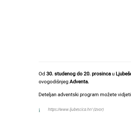
Od
30. studenog do 20. prosinca
u
Ljubešć
ovogodišnjeg
Adventa.
Deteljan adventski program možete vidjeti
https://www.ljubescica.hr/ (Izvor)
i