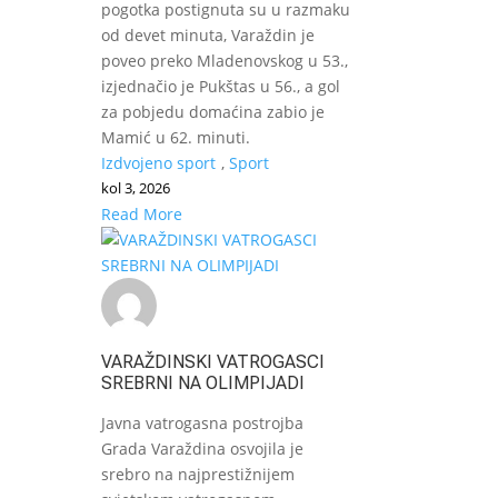
pogotka postignuta su u razmaku
od devet minuta, Varaždin je
poveo preko Mladenovskog u 53.,
izjednačio je Pukštas u 56., a gol
za pobjedu domaćina zabio je
Mamić u 62. minuti.
Izdvojeno sport
,
Sport
kol 3, 2026
Read More
VARAŽDINSKI VATROGASCI
SREBRNI NA OLIMPIJADI
Javna vatrogasna postrojba
Grada Varaždina osvojila je
srebro na najprestižnijem