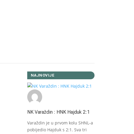
Facebook
Twitter
WhatsApp
Viber
LinkedIn
Copy
Link
Reddit
NAJNOVIJE
NK Varaždin : HNK Hajduk 2:1
Varaždin je u prvom kolu SHNL-a
pobijedio Hajduk s 2:1. Sva tri