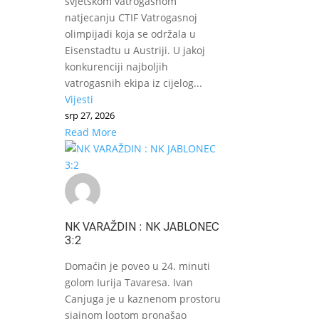
svjetskom vatrogasnom
natjecanju CTIF Vatrogasnoj
olimpijadi koja se održala u
Eisenstadtu u Austriji. U jakoj
konkurenciji najboljih
vatrogasnih ekipa iz cijelog...
Vijesti
srp 27, 2026
Read More
NK VARAŽDIN : NK JABLONEC
3:2
Domaćin je poveo u 24. minuti
golom Iurija Tavaresa. Ivan
Canjuga je u kaznenom prostoru
sjajnom loptom pronašao