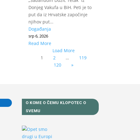
„Sabahudin Duzić Tetak“ iz
Donjeg Vakufa u BiH. Peti je to
put da iz Hrvatske započinje
njihov put...
Događanja
srp 6, 2026
Read More
Load More
1
2
…
119
120
»
O KOME O ČEMU KLOPOTEC O
SVEMU